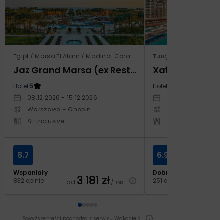
Egipt / Marsa El Alam / Madinat Coraya
Turcja / Riwiera Ture
Jaz Grand Marsa (ex Resta Grand Resort)
Xafira Deluxe 
Hotel:
5
Hotel:
5
08.12.2026 - 15.12.2026
17.04.2027 - 24.
Warszawa - Chopin
Warszawa - Cho
All Inclusive
All Inclusive
8.7
6.9
Wspaniały
Dobry
3 181
zł
2
832 opinie
251 opinii
od
/ os.
od
Powyższe treści pochodzą z serwisu Wakacje.pl