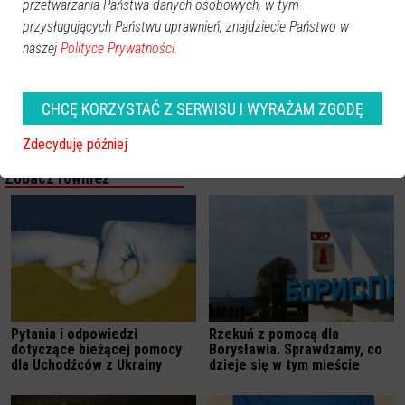
przetwarzania Państwa danych osobowych, w tym
przysługujących Państwu uprawnień, znajdziecie Państwo w
naszej
Polityce Prywatności.
CHCĘ KORZYSTAĆ Z SERWISU I WYRAŻAM ZGODĘ
Zdecyduję później
Zobacz również
Pytania i odpowiedzi
Rzekuń z pomocą dla
dotyczące bieżącej pomocy
Borysławia. Sprawdzamy, co
dla Uchodźców z Ukrainy
dzieje się w tym mieście