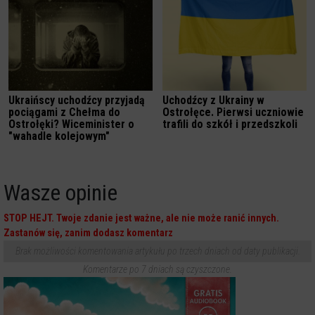
Ukraińscy uchodźcy przyjadą
Uchodźcy z Ukrainy w
pociągami z Chełma do
Ostrołęce. Pierwsi uczniowie
Ostrołęki? Wiceminister o
trafili do szkół i przedszkoli
"wahadle kolejowym"
Wasze opinie
STOP HEJT. Twoje zdanie jest ważne, ale nie może ranić innych.
Zastanów się, zanim dodasz komentarz
Brak możliwości komentowania artykułu po trzech dniach od daty publikacji.
Komentarze po 7 dniach są czyszczone.