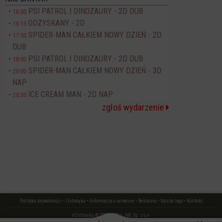
PSI PATROL I DINOZAURY - 2D DUB
16:00
ODZYSKANY - 2D
16:15
SPIDER-MAN CAŁKIEM NOWY DZIEŃ - 2D
17:50
DUB
PSI PATROL I DINOZAURY - 2D DUB
18:00
SPIDER-MAN CAŁKIEM NOWY DZIEŃ - 3D
20:00
NAP
ICE CREAM MAN - 2D NAP
20:30
zgłoś wydarzenie
Polityka prywatności
•
Ostrołęka
•
Informacja o serwisie
•
Reklama
•
Nasze logo
•
Kontakt
eOstrołęka © 2006 - 2026 JML Sp. z o.o.
czas: 0.02 s.