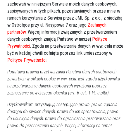
zachowań w niniejszym Serwisie moich danych osobowych,
zapisywanych w tych plikach, pozostawianych przeze mnie w
ramach korzystania z Serwisu przez JML Sp. z o.o., z siedzibą
w Ostrołęce przy ul. Nasypowa 7 oraz jego
Zaufanych
Więcej o
:
Parafia pw. Trójcy Przenajświętszej w Myszyńcu
,
partnerów
. Więcej informacji związanych z przetwarzaniem
danych osobowych znajdą Państwo w naszej
Polityce
uchodźcy
,
Ukraina
Prywatności
. Zgoda na przetwarzanie danych w ww. celu może
być w każdej chwili cofnięta poprzez link umieszczony w
Polityce Prywatności
.
Podstawą prawną przetwarzania Państwa danych osobowych
zawartych w plikach cookie w ww. celu, jest zgoda użytkownika
na przetwarzanie danych osobowych wyrażona poprzez
zaznaczanie powyższego okienka (art. 6 ust. 1 lit. a pltk).
Użytkownikom przysługują następujące prawa: prawo żądania
dostępu do swoich danych, prawo do ich sprostowania, prawo
do usunięcia danych, prawo do ograniczenia przetwarzania oraz
prawo do przenoszenia danych. Więcej informacji na temat