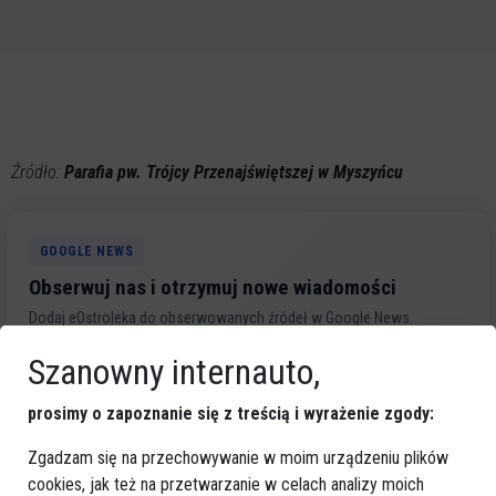
Źródło:
Parafia pw. Trójcy Przenajświętszej w Myszyńcu
GOOGLE NEWS
Obserwuj nas i otrzymuj nowe wiadomości
Dodaj eOstroleka do obserwowanych źródeł w Google News.
Obserwuj w Google News
Szanowny internauto,
prosimy o zapoznanie się z treścią i wyrażenie zgody:
REKLAMA
Zgadzam się na przechowywanie w moim urządzeniu plików
cookies, jak też na przetwarzanie w celach analizy moich