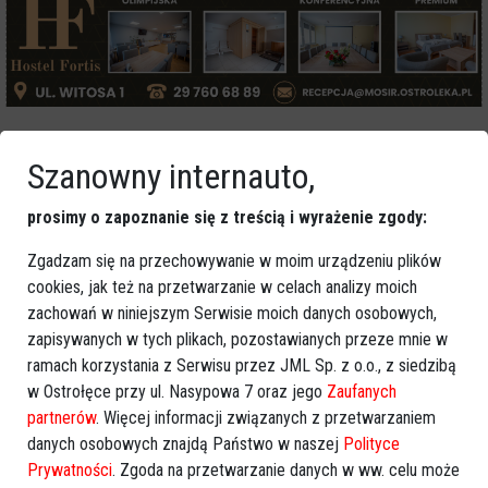
Więcej o
:
wypadek przy pracy
,
akcja ratunkowa
,
Myszyniec
,
Szanowny internauto,
dramatyczny wypadek
prosimy o zapoznanie się z treścią i wyrażenie zgody:
Zgadzam się na przechowywanie w moim urządzeniu plików
cookies, jak też na przetwarzanie w celach analizy moich
zachowań w niniejszym Serwisie moich danych osobowych,
zapisywanych w tych plikach, pozostawianych przeze mnie w
ramach korzystania z Serwisu przez JML Sp. z o.o., z siedzibą
w Ostrołęce przy ul. Nasypowa 7 oraz jego
Zaufanych
partnerów
. Więcej informacji związanych z przetwarzaniem
danych osobowych znajdą Państwo w naszej
Polityce
Prywatności
. Zgoda na przetwarzanie danych w ww. celu może