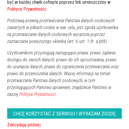
być w każdej chwili cofnięta poprzez link umieszczony w
Polityce Prywatności
.
Podstawą prawną przetwarzania Państwa danych osobowych
zawartych w plikach cookie w ww. celu, jest zgoda użytkownika
na przetwarzanie danych osobowych wyrażona poprzez
zaznaczanie powyższego okienka (art. 6 ust. 1 lit. a pltk).
Użytkownikom przysługują następujące prawa: prawo żądania
dostępu do swoich danych, prawo do ich sprostowania, prawo
Zobacz również
do usunięcia danych, prawo do ograniczenia przetwarzania oraz
prawo do przenoszenia danych. Więcej informacji na temat
przetwarzania Państwa danych osobowych, w tym
przysługujących Państwu uprawnień, znajdziecie Państwo w
naszej
Polityce Prywatności.
CHCĘ KORZYSTAĆ Z SERWISU I WYRAŻAM ZGODĘ
Nowe fakty o dramacie na
17-letni rowerzysta nie miał
drodze. Nie żyją 18-latek i 17-
szans. Szokujące
latek [ZDJĘCIA]
okoliczności tragicznego
Zdecyduję później
wypadku