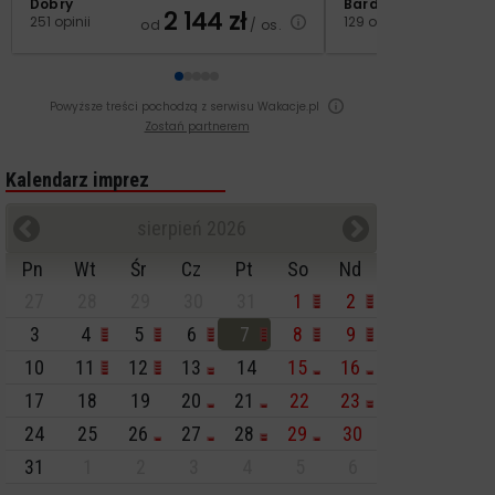
Dobry
Bardzo dobry
2 144
zł
2
251 opinii
129 opinii
od
/ os.
od
Powyższe treści pochodzą z serwisu Wakacje.pl
Zostań partnerem
Kalendarz imprez
sierpień 2026
Pn
Wt
Śr
Cz
Pt
So
Nd
27
28
29
30
31
1
2
3
4
5
6
7
8
9
10
11
12
13
14
15
16
17
18
19
20
21
22
23
24
25
26
27
28
29
30
31
1
2
3
4
5
6