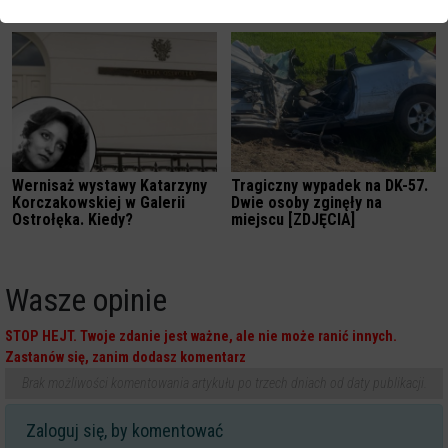
Wernisaż wystawy Katarzyny
Tragiczny wypadek na DK-57.
Korczakowskiej w Galerii
Dwie osoby zginęły na
Ostrołęka. Kiedy?
miejscu [ZDJĘCIA]
Wasze opinie
STOP HEJT. Twoje zdanie jest ważne, ale nie może ranić innych.
Zastanów się, zanim dodasz komentarz
Brak możliwości komentowania artykułu po trzech dniach od daty publikacji.
Zaloguj się, by komentować