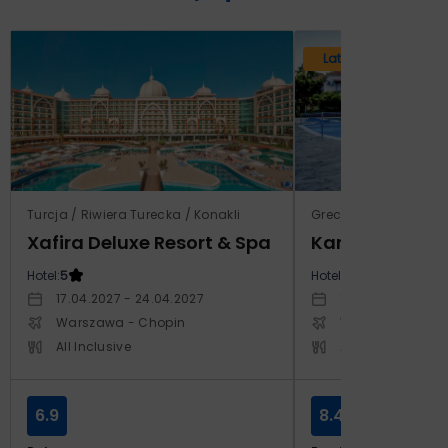
Lato 2026
Turcja / Riwiera Turecka / Konakli
Grecja / Samos / Vo
Xafira Deluxe Resort & Spa
Kampos Villag
Hotel:
5
Hotel:
3.5
17.04.2027 - 24.04.2027
10.10.2026 - 17.1
Warszawa - Chopin
Warszawa - Cho
All Inclusive
All Inclusive
6.9
8.4