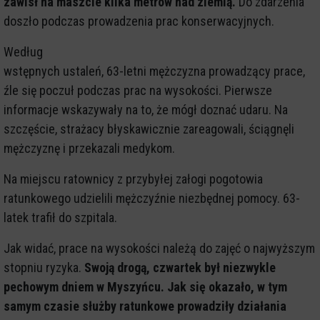
zawisł na maszcie kilka metrów nad ziemią.
Do zdarzenia
doszło podczas prowadzenia prac konserwacyjnych.
Według
wstępnych ustaleń, 63-letni mężczyzna prowadzący prace,
źle się poczuł podczas prac na wysokości. Pierwsze
informacje wskazywały na to, że mógł doznać udaru. Na
szczęście, strażacy błyskawicznie zareagowali, ściągnęli
mężczyznę i przekazali medykom.
Na miejscu ratownicy z przybyłej załogi pogotowia
ratunkowego udzielili mężczyźnie niezbędnej pomocy. 63-
latek trafił do szpitala.
Jak widać, prace na wysokości należą do zajęć o najwyższym
stopniu ryzyka.
Swoją drogą, czwartek był niezwykle
pechowym dniem w Myszyńcu. Jak się okazało, w tym
samym czasie służby ratunkowe prowadziły działania