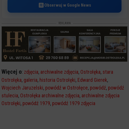
Obserwuj w Google News
REKLAMA
Więcej o
:
zdjęcia
,
archiwalne zdjęcia
,
Ostrołęka
,
stara
Ostrołęka
,
galeria
,
historia Ostrołęki
,
Edward Gierek
,
Wojciech Jaruzelski
,
powódź w Ostrołęce
,
powódź
,
powódź
stulecia
,
Ostrołęka archiwalne zdjęcia
,
archiwalne zdjęcia
Ostrołęki
,
powódź 1979
,
powódź 1979 zdjęcia