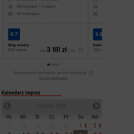
Warszawa - Chopin
Warszawa - Cho
All Inclusive
All Inclusive
8.7
6.8
Wspaniały
Dobry
3 181
zł
2
832 opinie
252 opinie
od
/ os.
od
Powyższe treści pochodzą z serwisu Wakacje.pl
Zostań partnerem
Kalendarz imprez
sierpień 2026
Pn
Wt
Śr
Cz
Pt
So
Nd
27
28
29
30
31
1
2