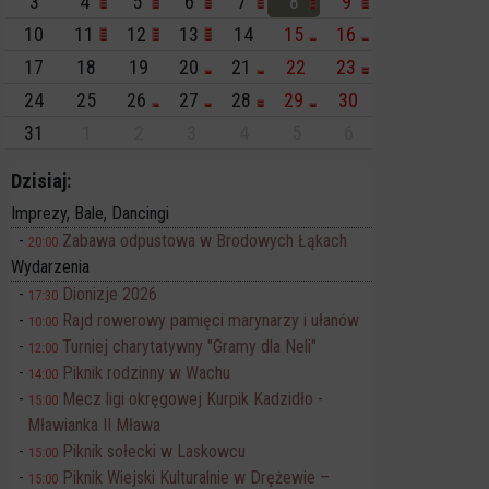
3
4
5
6
7
8
9
10
11
12
13
14
15
16
17
18
19
20
21
22
23
24
25
26
27
28
29
30
31
1
2
3
4
5
6
Dzisiaj:
Imprezy, Bale, Dancingi
Zabawa odpustowa w Brodowych Łąkach
20:00
Wydarzenia
Dionizje 2026
17:30
Rajd rowerowy pamięci marynarzy i ułanów
10:00
Turniej charytatywny "Gramy dla Neli"
12:00
Piknik rodzinny w Wachu
14:00
Mecz ligi okręgowej Kurpik Kadzidło -
15:00
Mławianka II Mława
Piknik sołecki w Laskowcu
15:00
Piknik Wiejski Kulturalnie w Drężewie –
15:00