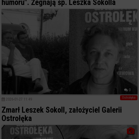
humoru". Żegnają śp. Leszka Sokolla
0
Ostrołęka
2026-01-27 11:49
Zmarł Leszek Sokoll, założyciel Galerii
Ostrołęka