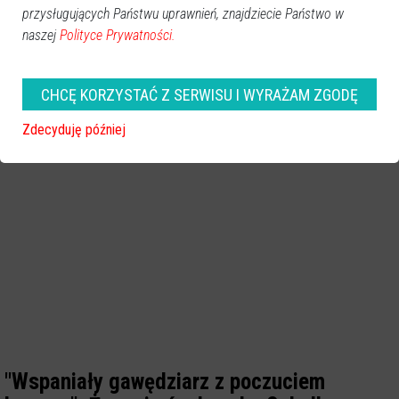
przysługujących Państwu uprawnień, znajdziecie Państwo w
naszej
Polityce Prywatności.
CHCĘ KORZYSTAĆ Z SERWISU I WYRAŻAM ZGODĘ
Zdecyduję później
"Wspaniały gawędziarz z poczuciem