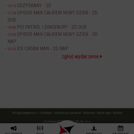
ODZYSKANY - 2D
16:15
SPIDER-MAN CAŁKIEM NOWY DZIEŃ - 2D
17:50
DUB
PSI PATROL I DINOZAURY - 2D DUB
18:00
SPIDER-MAN CAŁKIEM NOWY DZIEŃ - 3D
20:00
NAP
ICE CREAM MAN - 2D NAP
20:30
zgłoś wydarzenie
Polityka prywatności
•
Ostrołęka
•
Informacja o serwisie
•
Reklama
•
Nasze logo
•
Kontakt
eOstrołęka © 2006 - 2026 JML Sp. z o.o.
czas: 0.14 s.