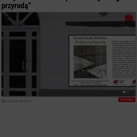
przyrodą”
0
Ostrołęka
2026-06-09 09:47