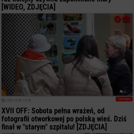
[WIDEO, ZDJĘCIA]
0
Ostrołęka
2025-10-05 19:58
XVII OFF: Sobota pełna wrażeń, od
fotografii otworkowej po polską wieś. Dziś
finał w "starym" szpitalu! [ZDJĘCIA]