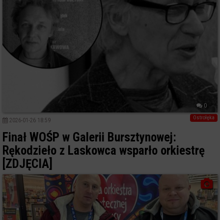
0
Ostrołęka
2026-01-26 18:59
Finał WOŚP w Galerii Bursztynowej:
Rękodzieło z Laskowca wsparło orkiestrę
[ZDJĘCIA]