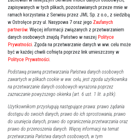
zapisywanych w tych plikach, pozostawianych przeze mnie w
Pogrzeb Leszka Sokolla. Kiedy i gdzie
ramach korzystania z Serwisu przez JML Sp. z o.o., z siedzibą
pożegnamy założyciela Galerii Ostrołęka?
w Ostrołęce przy ul. Nasypowa 7 oraz jego
Zaufanych
partnerów
. Więcej informacji związanych z przetwarzaniem
danych osobowych znajdą Państwo w naszej
Polityce
Prywatności
. Zgoda na przetwarzanie danych w ww. celu może
być w każdej chwili cofnięta poprzez link umieszczony w
Polityce Prywatności
.
Podstawą prawną przetwarzania Państwa danych osobowych
zawartych w plikach cookie w ww. celu, jest zgoda użytkownika
na przetwarzanie danych osobowych wyrażona poprzez
zaznaczanie powyższego okienka (art. 6 ust. 1 lit. a pltk).
Użytkownikom przysługują następujące prawa: prawo żądania
1
dostępu do swoich danych, prawo do ich sprostowania, prawo
Ostrołęka
2026-01-28 09:44
do usunięcia danych, prawo do ograniczenia przetwarzania oraz
prawo do przenoszenia danych. Więcej informacji na temat
przetwarzania Państwa danych osobowych, w tym