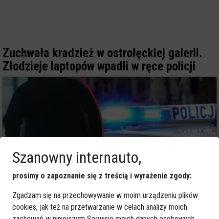
Zuchwała kradzież w ostrołęckiej galerii.
Złodzieje laptopów wpadli w ręce policji
Szanowny internauto,
prosimy o zapoznanie się z treścią i wyrażenie zgody:
Zgadzam się na przechowywanie w moim urządzeniu plików
0
cookies, jak też na przetwarzanie w celach analizy moich
Ostrołęka
zachowań w niniejszym Serwisie moich danych osobowych,
2026-02-05 11:37