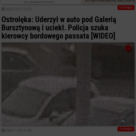
Ostrołęka
2025-12-11 13:54
Ostrołęka: Uderzył w auto pod Galerią
Bursztynową i uciekł. Policja szuka
kierowcy bordowego passata [WIDEO]
0
Ostrołęka
2025-11-25 11:00