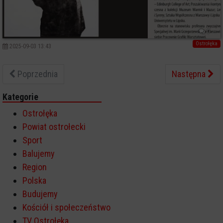
0
Ostrołęka
2025-09-03 13:43
Poprzednia
Następna
Kategorie
Ostrołęka
Powiat ostrołecki
Sport
Balujemy
Region
Polska
Budujemy
Kościół i społeczeństwo
TV Ostrołęka