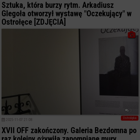
Sztuka, która burzy rytm. Arkadiusz
Glegoła otworzył wystawę "Oczekujący" w
Ostrołęce [ZDJĘCIA]
0
Ostrołęka
2025-11-07 21:08
XVII OFF zakończony. Galeria Bezdomna po
raz kolejny ożywiła zapomniane mury