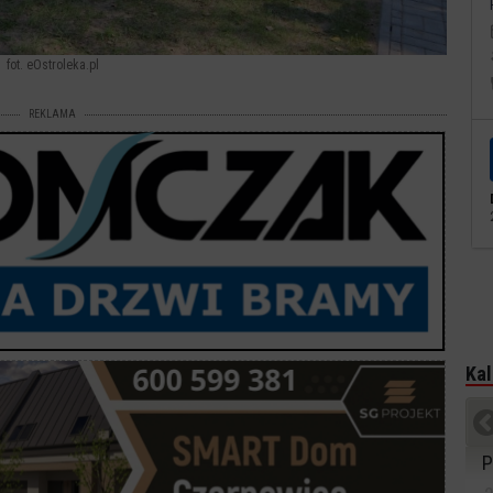
fot. eOstroleka.pl
REKLAMA
Kal
P