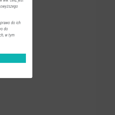
 ww. celu, jest
 powyższego
 prawo do ich
wo do
ch, w tym