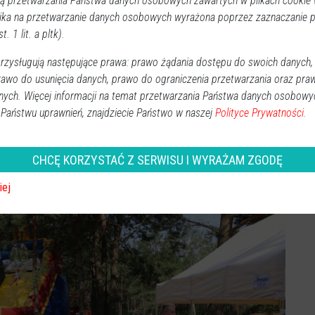
 przetwarzania Państwa danych osobowych zawartych w plikach cookie w
ika na przetwarzanie danych osobowych wyrażona poprzez zaznaczanie
t. 1 lit. a pltk).
zysługują następujące prawa: prawo żądania dostępu do swoich danych,
rawo do usunięcia danych, prawo do ograniczenia przetwarzania oraz pra
nych. Więcej informacji na temat przetwarzania Państwa danych osobowy
 Państwu uprawnień, znajdziecie Państwo w naszej
Polityce Prywatności.
CHCĘ KORZYSTAĆ Z SERWISU I WYRAŻAM ZGODĘ
iej