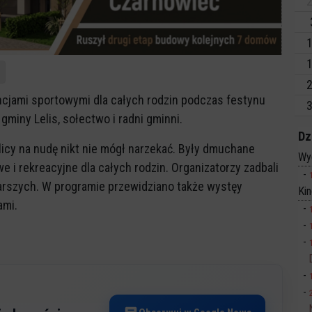
2
1
1
2
ncjami sportowymi dla całych rodzin podczas festynu
3
gminy Lelis, sołectwo i radni gminni.
Dz
licy na nudę nikt nie mógł narzekać. Były dmuchane
Wy
e i rekreacyjne dla całych rodzin. Organizatorzy zadbali
arszych. W programie przewidziano także wystęy
Ki
ami.