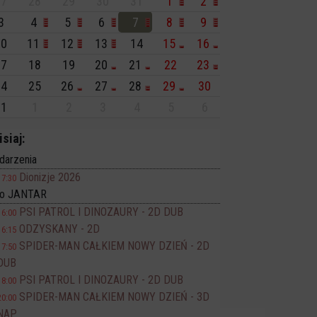
7
28
29
30
31
1
2
3
4
5
6
7
8
9
0
11
12
13
14
15
16
7
18
19
20
21
22
23
4
25
26
27
28
29
30
1
1
2
3
4
5
6
isiaj:
darzenia
Dionizje 2026
17:30
no JANTAR
PSI PATROL I DINOZAURY - 2D DUB
16:00
ODZYSKANY - 2D
16:15
SPIDER-MAN CAŁKIEM NOWY DZIEŃ - 2D
17:50
DUB
PSI PATROL I DINOZAURY - 2D DUB
18:00
SPIDER-MAN CAŁKIEM NOWY DZIEŃ - 3D
20:00
NAP