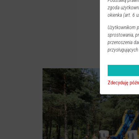
Podstawą prawną
zgoda użytkown
okienka (art. 6 us
Użytkownikom pr
sprostowania, p
przenoszenia da
przysługujących
Zdecyduję późn