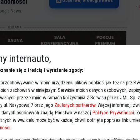
Obserwuj w Google News
wiadomości
oogle News.
REKLAMA
y internauto,
znanie się z treścią i wyrażenie zgody:
 przechowywanie w moim urządzeniu plików cookies, jak też na przetw
 moich zachowań w niniejszym Serwisie moich danych osobowych, zapi
awianych przeze mnie w ramach korzystania z Serwisu przez JML Sp. z o
y ul. Nasypowa 7 oraz jego
Zaufanych partnerów
. Więcej informacji zw
 danych osobowych znajdą Państwo w naszej
Polityce Prywatności
. 
anych w ww. celu może być w każdej chwili cofnięta poprzez link umi
ności
.