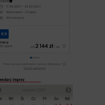
Hotel:
5
Hotel:
3.5
17.04.2027 - 24.04.2027
10.10.2026 - 17.1
Warszawa - Chopin
Warszawa - Ch
All Inclusive
All Inclusive
6.9
8.4
Dobry
Bardzo dobry
2 144
zł
251 opinii
129 opinii
od
/ os.
Powyższe treści pochodzą z serwisu Wakacje.pl
Zostań partnerem
endarz imprez
sierpień 2026
n
Wt
Śr
Cz
Pt
So
Nd