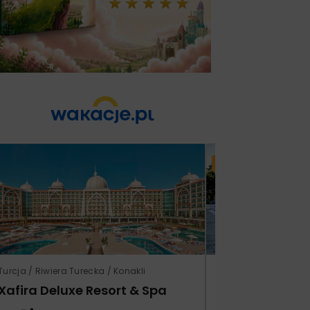
Lato 2026
Turcja / Riwiera Turecka / Konakli
Grecja / Samos / Vo
Xafira Deluxe Resort & Spa
Kampos Villag