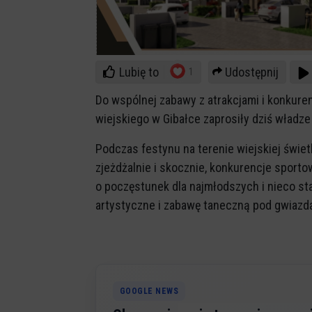
Lubię to
Udostępnij
1
Do wspólnej zabawy z atrakcjami i konkure
wiejskiego w Gibałce zaprosiły dziś władze 
Podczas festynu na terenie wiejskiej świet
zjeżdżalnie i skocznie, konkurencje sportow
o poczęstunek dla najmłodszych i nieco st
artystyczne i zabawę taneczną pod gwiazd
GOOGLE NEWS