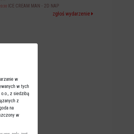
ICE CREAM MAN - 2D NAP
20:30
zgłoś wydarzenie
arzanie w
sywanych w tych
.o., z siedzibą
iązanych z
Zgoda na
eszczony w