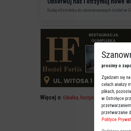
Obserwuj nas i otrzymuj nowe 
Dodaj eOstroleka do obserwowanych źródeł w G
Szanown
prosimy o zapo
Zgadzam się na
celach analizy
plikach, pozost
Więcej o
:
Gibałka
,
festyn wiejski
w Ostrołęce prz
przetwarzaniem
przetwarzanie d
Polityce Prywat