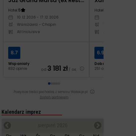
Jaz Grand Marsa (ex Resta Grand Resort)
Xafira Deluxe 
Hotel:
5
Hotel:
5
10.12.2026 - 17.12.2026
17.04.2027 - 24.
Warszawa - Chopin
Warszawa - Cho
All Inclusive
All Inclusive
8.7
6.9
Wspaniały
Dobry
3 181
zł
2
832 opinie
251 opinii
od
/ os.
od
Powyższe treści pochodzą z serwisu Wakacje.pl
Zostań partnerem
Kalendarz imprez
sierpień 2026