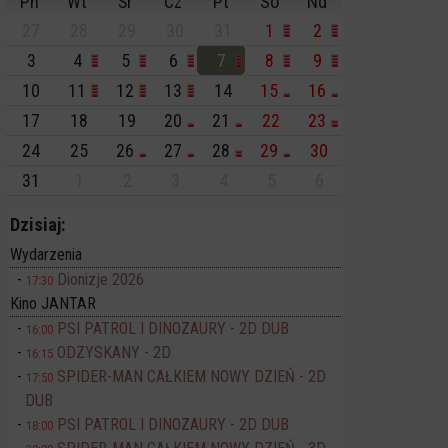
Pn
Wt
Śr
Cz
Pt
So
Nd
27
28
29
30
31
1
2
3
4
5
6
7
8
9
10
11
12
13
14
15
16
17
18
19
20
21
22
23
24
25
26
27
28
29
30
31
1
2
3
4
5
6
Dzisiaj:
Wydarzenia
Dionizje 2026
17:30
Kino JANTAR
PSI PATROL I DINOZAURY - 2D DUB
16:00
ODZYSKANY - 2D
16:15
SPIDER-MAN CAŁKIEM NOWY DZIEŃ - 2D
17:50
DUB
PSI PATROL I DINOZAURY - 2D DUB
18:00