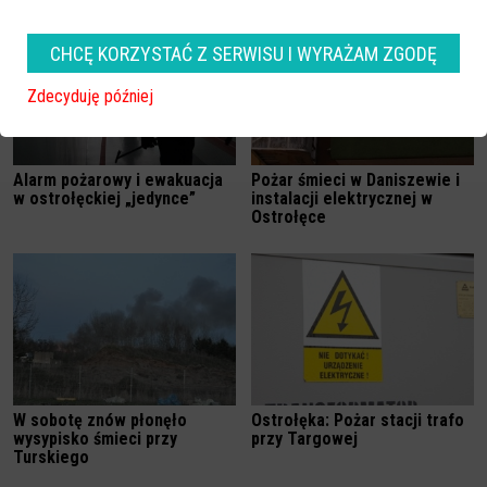
CHCĘ KORZYSTAĆ Z SERWISU I WYRAŻAM ZGODĘ
Zdecyduję później
Alarm pożarowy i ewakuacja
Pożar śmieci w Daniszewie i
w ostrołęckiej „jedynce”
instalacji elektrycznej w
Ostrołęce
W sobotę znów płonęło
Ostrołęka: Pożar stacji trafo
wysypisko śmieci przy
przy Targowej
Turskiego