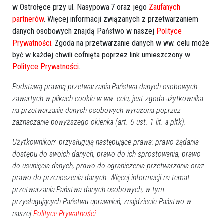
w Ostrołęce przy ul. Nasypowa 7 oraz jego
Zaufanych
partnerów
. Więcej informacji związanych z przetwarzaniem
danych osobowych znajdą Państwo w naszej
Polityce
Prywatności
. Zgoda na przetwarzanie danych w ww. celu może
być w każdej chwili cofnięta poprzez link umieszczony w
Polityce Prywatności
.
Podstawą prawną przetwarzania Państwa danych osobowych
zawartych w plikach cookie w ww. celu, jest zgoda użytkownika
Zobacz również
na przetwarzanie danych osobowych wyrażona poprzez
zaznaczanie powyższego okienka (art. 6 ust. 1 lit. a pltk).
Użytkownikom przysługują następujące prawa: prawo żądania
dostępu do swoich danych, prawo do ich sprostowania, prawo
do usunięcia danych, prawo do ograniczenia przetwarzania oraz
prawo do przenoszenia danych. Więcej informacji na temat
przetwarzania Państwa danych osobowych, w tym
Pieczenie ziemniaka z Radą
Pożar mieszkania w Pułtusku.
przysługujących Państwu uprawnień, znajdziecie Państwo w
Osiedla Centrum [ZDJĘCIA]
Mężczyzna z poparzeniami
trafił do szpitala
naszej
Polityce Prywatności.