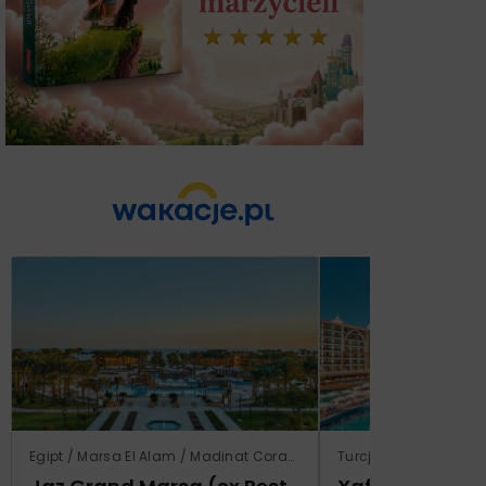
Egipt / Marsa El Alam / Madinat Coraya
Turcja / Riwiera Ture