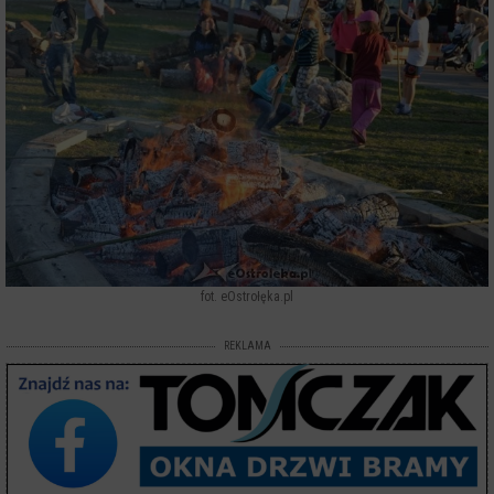
fot. eOstrołęka.pl
REKLAMA