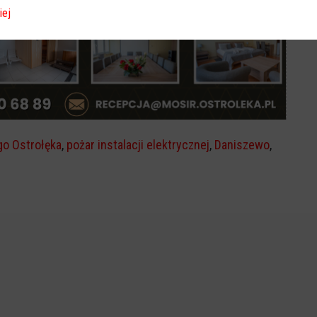
iej
go Ostrołęka
,
pożar instalacji elektrycznej
,
Daniszewo
,