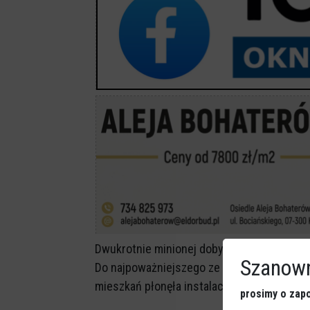
Dwukrotnie minionej doby strażacy z Ostroł
Szanown
Do najpoważniejszego ze zdarzeń doszło pr
mieszkań płonęła instalacja elektryczna.
prosimy o zapo