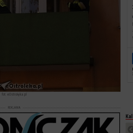
fot. eOstrołęka.pl
REKLAMA
Kal