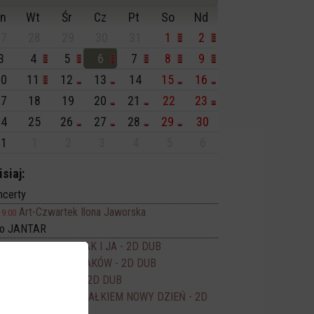
n
Wt
Śr
Cz
Pt
So
Nd
7
28
29
30
31
1
2
3
4
5
6
7
8
9
0
11
12
13
14
15
16
7
18
19
20
21
22
23
4
25
26
27
28
29
30
1
1
2
3
4
5
6
isiaj:
ncerty
Art-Czwartek Ilona Jaworska
19:00
no JANTAR
FLEAK. FUTRZAK I JA - 2D DUB
11:00
EKIPA ZWIERZAKÓW - 2D DUB
15:30
WYSCHNIĘCI - 2D DUB
16:30
SPIDER-MAN CAŁKIEM NOWY DZIEŃ - 2D
17:00
DUB