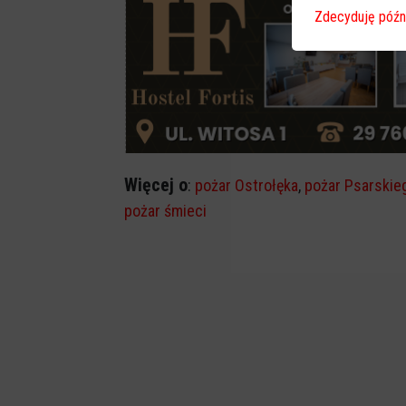
Zdecyduję późn
Więcej o
:
pożar Ostrołęka
,
pożar Psarskie
pożar śmieci