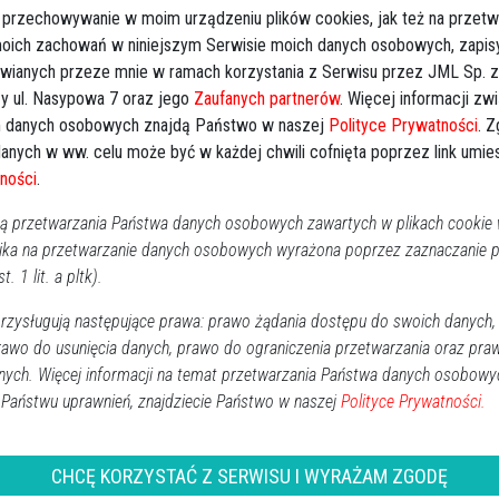
 przechowywanie w moim urządzeniu plików cookies, jak też na przetw
 przy ulicy Psarskiego w Ostrołęce zgłoszono około
 moich zachowań w niniejszym Serwisie moich danych osobowych, zapi
ie instalacji. Szczęśliwie nikt z domowników nie
awianych przeze mnie w ramach korzystania z Serwisu przez JML Sp. z o
n zastęp JRG PSP Ostrołęka.
y ul. Nasypowa 7 oraz jego
Zaufanych partnerów
. Więcej informacji zw
 danych osobowych znajdą Państwo w naszej
Polityce Prywatności
. 
szoewo
anych w ww. celu może być w każdej chwili cofnięta poprzez link umi
ci. W akcji gaśniczej udział brał zastęp strażaków
ności
.
 przetwarzania Państwa danych osobowych zawartych w plikach cookie w
ika na przetwarzanie danych osobowych wyrażona poprzez zaznaczanie
t. 1 lit. a pltk).
zysługują następujące prawa: prawo żądania dostępu do swoich danych,
rawo do usunięcia danych, prawo do ograniczenia przetwarzania oraz pra
Obserwuj w Google News
wiadomości
nych. Więcej informacji na temat przetwarzania Państwa danych osobowy
oogle News.
 Państwu uprawnień, znajdziecie Państwo w naszej
Polityce Prywatności.
REKLAMA
CHCĘ KORZYSTAĆ Z SERWISU I WYRAŻAM ZGODĘ