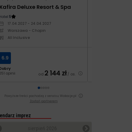
Xafira Deluxe Resort & Spa
Kampos Villag
Hotel:
5
Hotel:
3.5
17.04.2027 - 24.04.2027
10.10.2026 - 17.1
Warszawa - Chopin
Warszawa - Ch
All Inclusive
All Inclusive
6.9
8.4
Dobry
Bardzo dobry
2 144
zł
251 opinii
129 opinii
od
/ os.
Powyższe treści pochodzą z serwisu Wakacje.pl
Zostań partnerem
endarz imprez
sierpień 2026