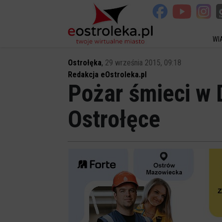
WI
Ostrołęka
,
29 września 2015, 09:18
Redakcja eOstroleka.pl
Pożar śmieci w D
Ostrołęce