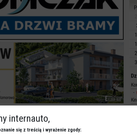
P
2
1
1
2
3
Dz
Ko
Ki
ęki wyjeżdżali do pożarów na terenie miasta i powiatu.
y internauto,
zy ulicy Psarskiego w Ostrołęce, gdzie w jednym z
znanie się z treścią i wyrażenie zgody: