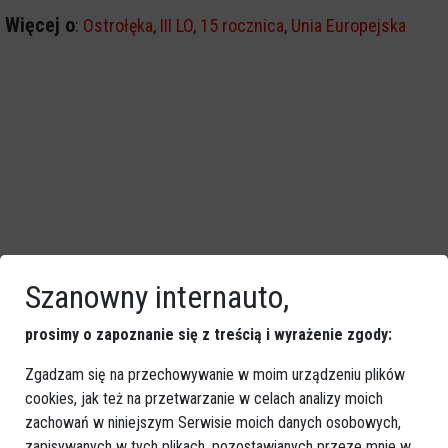
Więcej o
:
Ostrołęka
,
III LO
,
15 rocznica
,
Unia Europejska
Szanowny internauto,
prosimy o zapoznanie się z treścią i wyrażenie zgody:
Zgadzam się na przechowywanie w moim urządzeniu plików
cookies, jak też na przetwarzanie w celach analizy moich
zachowań w niniejszym Serwisie moich danych osobowych,
zapisywanych w tych plikach, pozostawianych przeze mnie w