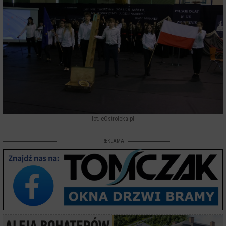
fot. eOstroleka.pl
REKLAMA