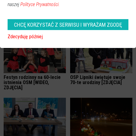
naszej
Polityce Prywatności.
Czwartacy w hołdzie
poległym w bitwie pod
Ostrołęką [ZDJĘCIA]
CHCĘ KORZYSTAĆ Z SERWISU I WYRAŻAM ZGODĘ
Zdecyduję później
Festyn rodzinny na 60-lecie
OSP Lipniki świętuje swoje
istnienia OSM [WIDEO,
70-te urodziny [ZDJĘCIA]
ZDJĘCIA]