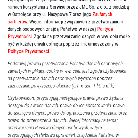
ramach korzystania z Serwisu przez JML Sp. z o.o., z siedzibą
w Ostrołęce przy ul. Nasypowa 7 oraz jego
Zaufanych
partnerów
. Więcej informacji związanych z przetwarzaniem
Zobacz również
danych osobowych znajdą Państwo w naszej
Polityce
Prywatności
. Zgoda na przetwarzanie danych w ww. celu może
być w każdej chwili cofnięta poprzez link umieszczony w
Polityce Prywatności
.
Podstawą prawną przetwarzania Państwa danych osobowych
zawartych w plikach cookie w ww. celu, jest zgoda użytkownika
na przetwarzanie danych osobowych wyrażona poprzez
„Kulturalny” czerwiec: Co?
Przyjaciele Radia Maryja
Gdzie? Kiedy?
spotkali się w Ostrołęce
zaznaczanie powyższego okienka (art. 6 ust. 1 lit. a pltk).
[ZDJĘCIA]
Użytkownikom przysługują następujące prawa: prawo żądania
dostępu do swoich danych, prawo do ich sprostowania, prawo
do usunięcia danych, prawo do ograniczenia przetwarzania oraz
prawo do przenoszenia danych. Więcej informacji na temat
Festyn rodzinny na 60-lecie
istnienia OSM
przetwarzania Państwa danych osobowych, w tym
przysługujących Państwu uprawnień, znajdziecie Państwo w