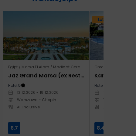
Lato 2026
Egipt / Marsa El Alam / Madinat Coraya
Grecja / Samos / Vo
Jaz Grand Marsa (ex Resta Grand Resort)
Kampos Villag
Hotel:
5
Hotel:
3.5
12.12.2026 - 19.12.2026
10.10.2026 - 17.1
Warszawa - Chopin
Warszawa - Cho
All Inclusive
All Inclusive
8.7
8.4