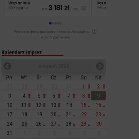
Wspaniały
Bardzo dobry
3 181
zł
2
832 opinie
129 opinii
od
/ os.
od
Powyższe treści pochodzą z serwisu Wakacje.pl
Zostań partnerem
Kalendarz imprez
sierpień 2026
Pn
Wt
Śr
Cz
Pt
So
Nd
27
28
29
30
31
1
2
3
4
5
6
7
8
9
10
11
12
13
14
15
16
17
18
19
20
21
22
23
24
25
26
27
28
29
30
31
1
2
3
4
5
6