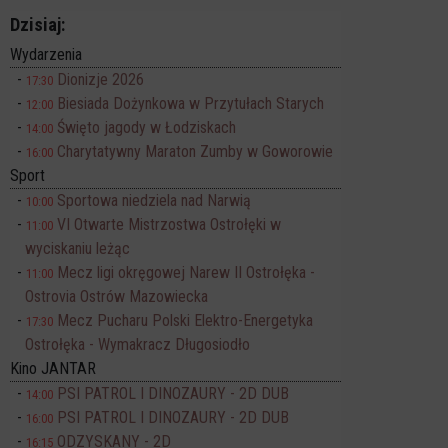
Dzisiaj:
Wydarzenia
Dionizje 2026
17:30
Biesiada Dożynkowa w Przytułach Starych
12:00
Święto jagody w Łodziskach
14:00
Charytatywny Maraton Zumby w Goworowie
16:00
Sport
Sportowa niedziela nad Narwią
10:00
VI Otwarte Mistrzostwa Ostrołęki w
11:00
wyciskaniu leżąc
Mecz ligi okręgowej Narew II Ostrołęka -
11:00
Ostrovia Ostrów Mazowiecka
Mecz Pucharu Polski Elektro-Energetyka
17:30
Ostrołęka - Wymakracz Długosiodło
Kino JANTAR
PSI PATROL I DINOZAURY - 2D DUB
14:00
PSI PATROL I DINOZAURY - 2D DUB
16:00
ODZYSKANY - 2D
16:15