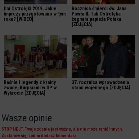
Dni Ostrołęki 2019. Jakie
Rocznica śmierci św. Jana
imprezy przygotowano w tym
Pawła II. Tak Ostrołęka
roku? [WIDEO]
żegnała papieża Polaka
[ZDJĘCIA]
Baśnie i legendy z krainy
37. rocznica wprowadzenia
zwanej Kurpsiami w SP w
stanu wojennego [ZDJĘCIA]
Wykrocie [ZDJĘCIA]
Wasze opinie
STOP HEJT. Twoje zdanie jest ważne, ale nie może ranić innych.
Zastanów się, zanim dodasz komentarz