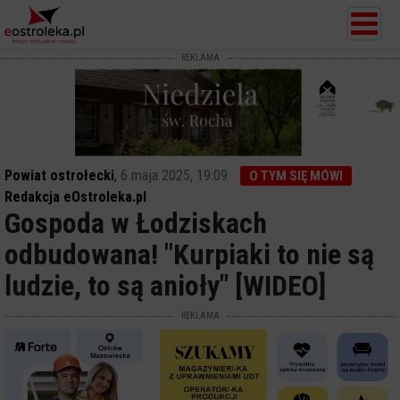
REKLAMA
Powiat ostrołecki
,
6 maja 2025, 19:09
O TYM SIĘ MÓWI
Redakcja eOstroleka.pl
Gospoda w Łodziskach
odbudowana! "Kurpiaki to nie są
ludzie, to są anioły" [WIDEO]
REKLAMA