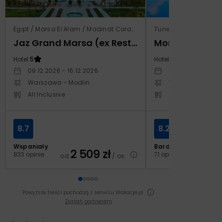
Egipt / Marsa El Alam / Madinat Coraya
Tunezja / Al-Mahdijj
Jaz Grand Marsa (ex Resta Grand Resort)
Monarque El F
Hotel:
5
Hotel:
4
09.12.2026 - 16.12.2026
19.11.2026 - 26.11
Warszawa - Modlin
Warszawa - Cho
All Inclusive
All Inclusive
8.7
8.2
Wspaniały
Bardzo dobry
2 509
zł
2
833 opinie
71 opinii
od
/ os.
od
Powyższe treści pochodzą z serwisu Wakacje.pl
Zostań partnerem