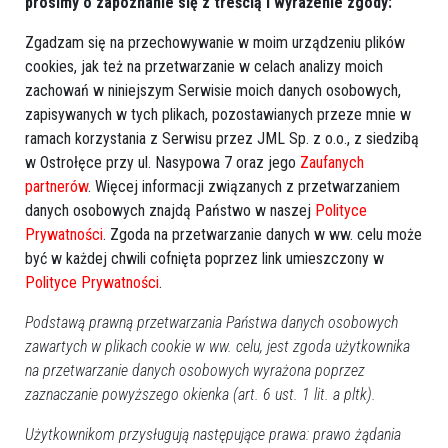
prosimy o zapoznanie się z treścią i wyrażenie zgody:
Zgadzam się na przechowywanie w moim urządzeniu plików
GOOGLE NEWS
cookies, jak też na przetwarzanie w celach analizy moich
zachowań w niniejszym Serwisie moich danych osobowych,
Obserwuj nas i otrzymuj nowe wiadomości
zapisywanych w tych plikach, pozostawianych przeze mnie w
Dodaj eOstroleka do obserwowanych źródeł w Google News.
ramach korzystania z Serwisu przez JML Sp. z o.o., z siedzibą
Obserwuj w Google News
w Ostrołęce przy ul. Nasypowa 7 oraz jego
Zaufanych
partnerów
. Więcej informacji związanych z przetwarzaniem
danych osobowych znajdą Państwo w naszej
Polityce
REKLAMA
Prywatności
. Zgoda na przetwarzanie danych w ww. celu może
być w każdej chwili cofnięta poprzez link umieszczony w
Polityce Prywatności
.
Podstawą prawną przetwarzania Państwa danych osobowych
zawartych w plikach cookie w ww. celu, jest zgoda użytkownika
na przetwarzanie danych osobowych wyrażona poprzez
Więcej o
:
pożar gospody
,
odbudowa
,
podziękowania
,
zaznaczanie powyższego okienka (art. 6 ust. 1 lit. a pltk).
wsparcie społeczności
,
otwarcie gospody
Użytkownikom przysługują następujące prawa: prawo żądania