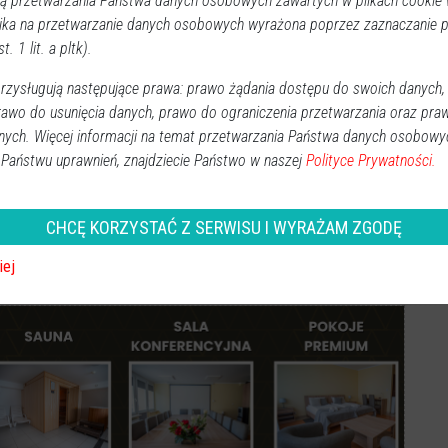
 przetwarzania Państwa danych osobowych zawartych w plikach cookie w
ika na przetwarzanie danych osobowych wyrażona poprzez zaznaczanie
t. 1 lit. a pltk).
 projektu „
Z pisarzami na tapecie
” czyli ostrołęckie
zysługują następujące prawa: prawo żądania dostępu do swoich danych,
rawo do usunięcia danych, prawo do ograniczenia przetwarzania oraz pra
nych. Więcej informacji na temat przetwarzania Państwa danych osobowy
 Państwu uprawnień, znajdziecie Państwo w naszej
Polityce Prywatności.
Obserwuj w Google News
wiadomości
CHCĘ KORZYSTAĆ Z SERWISU I WYRAŻAM ZGODĘ
oogle News.
iej
REKLAMA