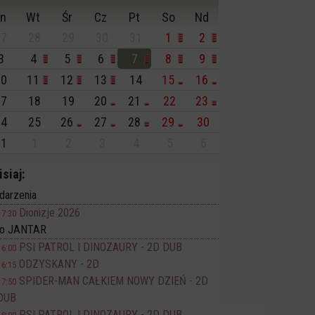
n
Wt
Śr
Cz
Pt
So
Nd
7
28
29
30
31
1
2
3
4
5
6
7
8
9
0
11
12
13
14
15
16
7
18
19
20
21
22
23
4
25
26
27
28
29
30
1
1
2
3
4
5
6
isiaj:
darzenia
Dionizje 2026
17:30
no JANTAR
PSI PATROL I DINOZAURY - 2D DUB
16:00
ODZYSKANY - 2D
16:15
SPIDER-MAN CAŁKIEM NOWY DZIEŃ - 2D
17:50
DUB
PSI PATROL I DINOZAURY - 2D DUB