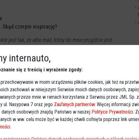
a
. Skąd czerpie inspirację?
ykle jest tak, że albo mail, który do mnie przyjdzie jest
ego i tak było w przypadku dziewczynki, która mi
y internauto,
e widziała mnie w mediach i przemawia do niej to, w jaki
a, że ma podobną historię. Czułam, że to poważna historia,
znanie się z treścią i wyrażenie zgody:
 gwałcona przez księdza. Później już trzymałam się faktów.
e myślą, że to główna część pracy, ale jeżeli ktoś powie co
 przechowywanie w moim urządzeniu plików cookies, jak też na przetw
 moich zachowań w niniejszym Serwisie moich danych osobowych, zapi
 chwilę tak naprawdę.
Cała praca reporterska to jest
awianych przeze mnie w ramach korzystania z Serwisu przez JML Sp. z o
 mocno trzymać się faktów i rzeczywistości
-
y ul. Nasypowa 7 oraz jego
Zaufanych partnerów
. Więcej informacji zw
 danych osobowych znajdą Państwo w naszej
Polityce Prywatności
. 
anych w ww. celu może być w każdej chwili cofnięta poprzez link umi
t bardzo ważna", a tę czerpie m.in. z podróży. -
Ja
ności
.
 w różne strony, żeby lepiej rozumieć rzeczywistość,