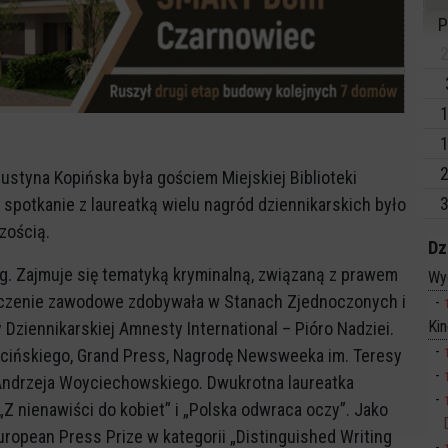
P
2
1
1
2
Justyna Kopińska była gościem Miejskiej Biblioteki
3
spotkanie z laureatką wielu nagród dziennikarskich było
zością.
Dz
og. Zajmuje się tematyką kryminalną, związaną z prawem
Wy
dczenie zawodowe zdobywała w Stanach Zjednoczonych i
Ki
Dziennikarskiej Amnesty International – Pióro Nadziei.
cińskiego, Grand Press, Nagrodę Newsweeka im. Teresy
 Andrzeja Woyciechowskiego. Dwukrotna laureatka
„Z nienawiści do kobiet” i „Polska odwraca oczy”. Jako
uropean Press Prize w kategorii „Distinguished Writing