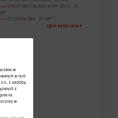
18:00
SPIDER-MAN CAŁKIEM NOWY DZIEŃ - 3D
20:00
NAP
ICE CREAM MAN - 2D NAP
20:30
zgłoś wydarzenie
arzanie w
sywanych w tych
.o., z siedzibą
iązanych z
Zgoda na
eszczony w