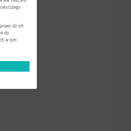
 ww. celu, jest
 powyższego
 prawo do ich
wo do
ch, w tym