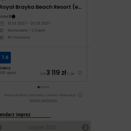
Royal Brayka Beach Resort (ex Zee Brayka)
Hotel:
5
Hotel:
4
13.03.2027 - 20.03.2027
29.10.2026 - 05.
Warszawa - Chopin
Warszawa - Ch
All Inclusive
All Inclusive
7.6
8.0
Dobry
Dobry
3 119
zł
235 opinii
70 opinii
od
/ os.
Powyższe treści pochodzą z serwisu Wakacje.pl
Zostań partnerem
endarz imprez
sierpień 2026