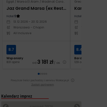
Egipt / Marsa El Alam / Madinat Coraya
Grecja / Samos / Vo
Jaz Grand Marsa (ex Resta Grand Resort)
Kampos Villag
Hotel:
5
Hotel:
3.5
13.12.2026 - 20.12.2026
10.10.2026 - 17.1
Warszawa - Chopin
Warszawa - Cho
All Inclusive
All Inclusive
8.7
8.4
Wspaniały
Bardzo dobry
3 181
zł
2
831 opinii
129 opinii
od
/ os.
od
Powyższe treści pochodzą z serwisu Wakacje.pl
Zostań partnerem
Kalendarz imprez
sierpień 2026