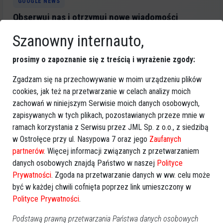
GOOGLE NEWS
Obserwuj nas i otrzymuj nowe wiadomości
Dodaj eOstroleka do obserwowanych źródeł w Google News.
Szanowny internauto,
Obserwuj w Google News
prosimy o zapoznanie się z treścią i wyrażenie zgody:
Zgadzam się na przechowywanie w moim urządzeniu plików
REKLAMA
cookies, jak też na przetwarzanie w celach analizy moich
zachowań w niniejszym Serwisie moich danych osobowych,
zapisywanych w tych plikach, pozostawianych przeze mnie w
ramach korzystania z Serwisu przez JML Sp. z o.o., z siedzibą
w Ostrołęce przy ul. Nasypowa 7 oraz jego
Zaufanych
partnerów
. Więcej informacji związanych z przetwarzaniem
danych osobowych znajdą Państwo w naszej
Polityce
Więcej o
:
akcja „Znicz 2015”
,
Święto Zmarłych
,
Wszystkich
Prywatności
. Zgoda na przetwarzanie danych w ww. celu może
Świętych
,
Zaduszki
,
policja
,
Ostrołęka
,
wzmożone kontrole
być w każdej chwili cofnięta poprzez link umieszczony w
drogowe
Polityce Prywatności
.
Podstawą prawną przetwarzania Państwa danych osobowych