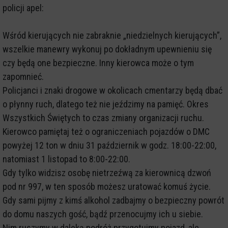
policji apel:
Wśród kierujących nie zabraknie „niedzielnych kierujących”,
wszelkie manewry wykonuj po dokładnym upewnieniu się
czy będą one bezpieczne. Inny kierowca może o tym
zapomnieć.
Policjanci i znaki drogowe w okolicach cmentarzy będą dbać
o płynny ruch, dlatego też nie jeździmy na pamięć. Okres
Wszystkich Świętych to czas zmiany organizacji ruchu.
Kierowco pamiętaj też o ograniczeniach pojazdów o DMC
powyżej 12 ton w dniu 31 październik w godz. 18:00-22:00,
natomiast 1 listopad to 8:00-22:00.
Gdy tylko widzisz osobę nietrzeźwą za kierownicą dzwoń
pod nr 997, w ten sposób możesz uratować komuś życie.
Gdy sami pijmy z kimś alkohol zadbajmy o bezpieczny powrót
do domu naszych gość, bądź przenocujmy ich u siebie.
Nim ruszymy w daleką podróż przygotujmy pojazd, ale