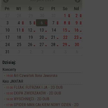
Pn
Wt
Śr
Cz
Pt
So
Nd
27
28
29
30
31
1
2
3
4
5
6
7
8
9
10
11
12
13
14
15
16
17
18
19
20
21
22
23
24
25
26
27
28
29
30
31
1
2
3
4
5
6
Dzisiaj:
Koncerty
Art-Czwartek Ilona Jaworska
19:00
Kino JANTAR
FLEAK. FUTRZAK I JA - 2D DUB
11:00
EKIPA ZWIERZAKÓW - 2D DUB
15:30
WYSCHNIĘCI - 2D DUB
16:30
SPIDER-MAN CAŁKIEM NOWY DZIEŃ - 2D
17:00