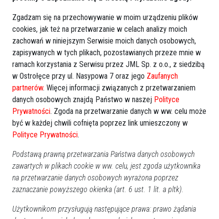
Zgadzam się na przechowywanie w moim urządzeniu plików
cookies, jak też na przetwarzanie w celach analizy moich
zachowań w niniejszym Serwisie moich danych osobowych,
zapisywanych w tych plikach, pozostawianych przeze mnie w
ramach korzystania z Serwisu przez JML Sp. z o.o., z siedzibą
w Ostrołęce przy ul. Nasypowa 7 oraz jego
Zaufanych
partnerów
. Więcej informacji związanych z przetwarzaniem
danych osobowych znajdą Państwo w naszej
Polityce
Prywatności
. Zgoda na przetwarzanie danych w ww. celu może
być w każdej chwili cofnięta poprzez link umieszczony w
Polityce Prywatności
.
Podstawą prawną przetwarzania Państwa danych osobowych
zawartych w plikach cookie w ww. celu, jest zgoda użytkownika
na przetwarzanie danych osobowych wyrażona poprzez
Prod. USA 2026, thriller/sci-fi, 145 min
zaznaczanie powyższego okienka (art. 6 ust. 1 lit. a pltk).
Gdybyś dowiedział się, że nie jesteśmy sami, gdyby ktoś
Użytkownikom przysługują następujące prawa: prawo żądania
ci to udowodnił, czy byś się przestraszył?