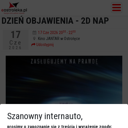
DZIEŃ OBJAWIENIA - 2D NAP
17
30
30
17 Cze 2026 20
- 22
Kino JANTAR w Ostrołęce
Cze
Udostępnij
2026
Szanowny internauto,
prosimy o zapoznanie się z treścią i wyrażenie zgody: