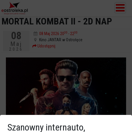
MORTAL KOMBAT II - 2D NAP
08
30
30
08 Maj 2026 20
- 22
Kino JANTAR w Ostrołęce
Maj
Udostępnij
2026
Szanowny internauto,