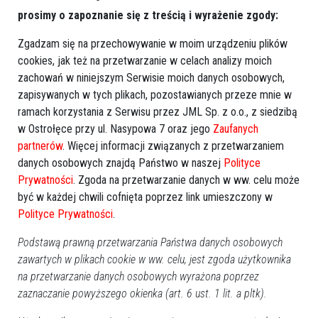
prosimy o zapoznanie się z treścią i wyrażenie zgody:
Zgadzam się na przechowywanie w moim urządzeniu plików
cookies, jak też na przetwarzanie w celach analizy moich
zachowań w niniejszym Serwisie moich danych osobowych,
zapisywanych w tych plikach, pozostawianych przeze mnie w
ramach korzystania z Serwisu przez JML Sp. z o.o., z siedzibą
w Ostrołęce przy ul. Nasypowa 7 oraz jego
Zaufanych
partnerów
. Więcej informacji związanych z przetwarzaniem
danych osobowych znajdą Państwo w naszej
Polityce
Prywatności
. Zgoda na przetwarzanie danych w ww. celu może
być w każdej chwili cofnięta poprzez link umieszczony w
Polityce Prywatności
.
Podstawą prawną przetwarzania Państwa danych osobowych
Prod. USA 2026, fantasy/akcja, 120 min
zawartych w plikach cookie w ww. celu, jest zgoda użytkownika
na przetwarzanie danych osobowych wyrażona poprzez
zaznaczanie powyższego okienka (art. 6 ust. 1 lit. a pltk).
Johnny Cage dołącza do legendarnych wojowników
Ziemi, by w śmiertelnym turnieju stanąć przeciwko Shao