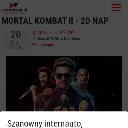
MORTAL KOMBAT II - 2D NAP
20
00
00
20 Maj 2026 18
- 20
Kino JANTAR w Ostrołęce
Maj
Udostępnij
2026
Szanowny internauto,