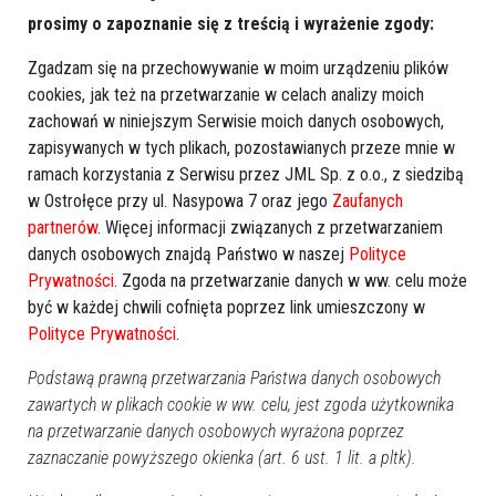
prosimy o zapoznanie się z treścią i wyrażenie zgody:
Zgadzam się na przechowywanie w moim urządzeniu plików
cookies, jak też na przetwarzanie w celach analizy moich
zachowań w niniejszym Serwisie moich danych osobowych,
zapisywanych w tych plikach, pozostawianych przeze mnie w
ramach korzystania z Serwisu przez JML Sp. z o.o., z siedzibą
w Ostrołęce przy ul. Nasypowa 7 oraz jego
Zaufanych
partnerów
. Więcej informacji związanych z przetwarzaniem
danych osobowych znajdą Państwo w naszej
Polityce
Prywatności
. Zgoda na przetwarzanie danych w ww. celu może
być w każdej chwili cofnięta poprzez link umieszczony w
Polityce Prywatności
.
Podstawą prawną przetwarzania Państwa danych osobowych
Prod. USA 2026, fantasy/akcja, 120 min
zawartych w plikach cookie w ww. celu, jest zgoda użytkownika
na przetwarzanie danych osobowych wyrażona poprzez
zaznaczanie powyższego okienka (art. 6 ust. 1 lit. a pltk).
Johnny Cage dołącza do legendarnych wojowników
Ziemi, by w śmiertelnym turnieju stanąć przeciwko Shao