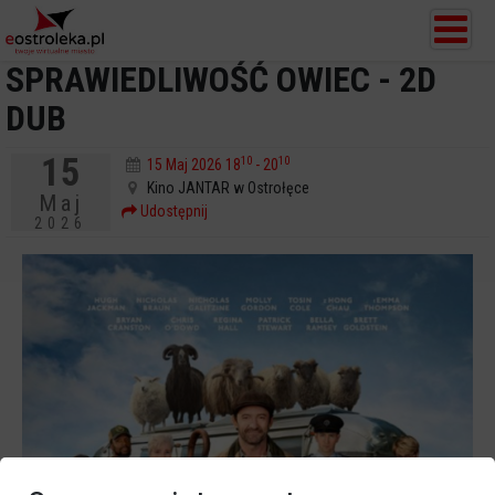
SPRAWIEDLIWOŚĆ OWIEC - 2D
DUB
15
10
10
15 Maj 2026 18
- 20
Kino JANTAR w Ostrołęce
Maj
Udostępnij
2026