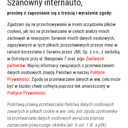
Szanowny internauto,
prosimy o zapoznanie się z treścią i wyrażenie zgody:
Zgadzam się na przechowywanie w moim urządzeniu plików
cookies, jak też na przetwarzanie w celach analizy moich
zachowań w niniejszym Serwisie moich danych osobowych,
zapisywanych w tych plikach, pozostawianych przeze mnie w
ramach korzystania z Serwisu przez JML Sp. z o.o., z siedzibą
w Ostrołęce przy ul. Nasypowa 7 oraz jego
Zaufanych
partnerów
. Więcej informacji związanych z przetwarzaniem
danych osobowych znajdą Państwo w naszej
Polityce
Prywatności
. Zgoda na przetwarzanie danych w ww. celu może
być w każdej chwili cofnięta poprzez link umieszczony w
Polityce Prywatności
.
Podstawą prawną przetwarzania Państwa danych osobowych
Prod. Irlandia/Niemcy/USA 2026, kom. kryminalna, 120
zawartych w plikach cookie w ww. celu, jest zgoda użytkownika
min
na przetwarzanie danych osobowych wyrażona poprzez
zaznaczanie powyższego okienka (art. 6 ust. 1 lit. a pltk).