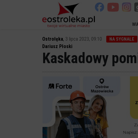
WI
Ostrołęka
,
3 lipca 2023, 09:10
NA SYGNALE
Dariusz Płoski
Kaskadowy pomi