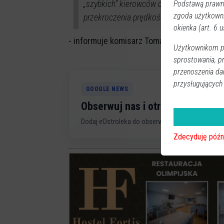
„szybkich” kierowców ciężarówek i moto
Podstawą prawną
zgoda użytkown
przekroczenia prędkości musiało pożegna
okienka (art. 6 us
- informuje komisarz Tomasz Żerański, rzec
Użytkownikom pr
sprostowania, p
przenoszenia da
przysługujących
GOOGLE NEWS
Obserwuj nas i otrzymuj nowe 
Dodaj eOstroleka do obserwowanych źródeł w G
Zdecyduję późn