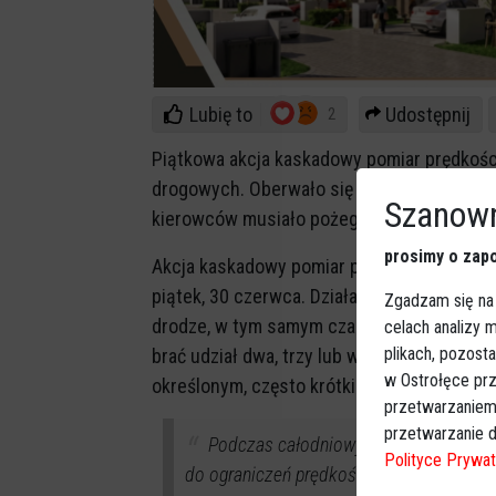
Lubię to
Udostępnij
2
Piątkowa akcja kaskadowy pomiar prędkośc
drogowych. Oberwało się kierowcom osobó
Szanown
kierowców musiało pożegnać się z uprawni
prosimy o zapo
Akcja kaskadowy pomiar prędkości została
piątek, 30 czerwca. Działania policjantów p
Zgadzam się na
drodze, w tym samym czasie, ale w różnych
celach analizy
plikach, pozost
brać udział dwa, trzy lub więcej radiowozó
w Ostrołęce prz
określonym, często krótkim, odcinku drogi.
przetwarzaniem
przetwarzanie d
Podczas całodniowych działań policjan
Polityce Prywat
do ograniczeń prędkości. 91 z nich pope