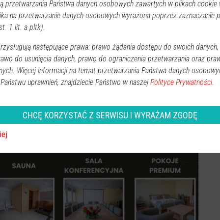
cykli. Dwóch kierowców z powodu rażącego
 przetwarzania Państwa danych osobowych zawartych w plikach cookie w
ika na przetwarzanie danych osobowych wyrażona poprzez zaznaczanie
ć się z prawami jazdy.
t. 1 lit. a pltk).
znik prasowy Komendy Miejskiej Policji w Ostrołęce.
Ki
zysługują następujące prawa: prawo żądania dostępu do swoich danych,
rawo do usunięcia danych, prawo do ograniczenia przetwarzania oraz pra
nych. Więcej informacji na temat przetwarzania Państwa danych osobowy
 Państwu uprawnień, znajdziecie Państwo w naszej
Polityce Prywatności.
Obserwuj w Google News
wiadomości
CHCĘ KORZYSTAĆ Z SERWISU I WYRAŻAM ZGODĘ
oogle News.
iej
REKLAMA