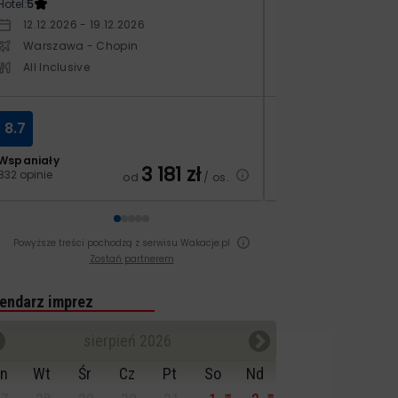
Hotel:
5
Hotel:
3.5
12.12.2026 - 19.12.2026
10.10.2026 - 17.1
Warszawa - Chopin
Warszawa - Ch
All Inclusive
All Inclusive
8.7
8.4
Wspaniały
Bardzo dobry
3 181
zł
832 opinie
129 opinii
od
/ os.
Powyższe treści pochodzą z serwisu Wakacje.pl
Zostań partnerem
endarz imprez
sierpień 2026
n
Wt
Śr
Cz
Pt
So
Nd