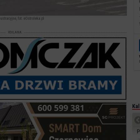
lustracyjne, fot. eOstroleka.pl
REKLAMA
Kal
P