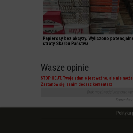
Papierosy bez akcyzy. Wyliczono potencjaln
straty Skarbu Państwa
Wasze opinie
STOP HEJT. Twoje zdanie jest ważne, ale nie może 
Zastanów się, zanim dodasz komentarz
Brak możliwości komentowania
Komentarze
Polityka