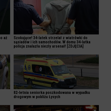
o aż
Szokujące! 34-latek strzelał z wiatrówki do
sąsiadów i ich samochodów. W domu 34-latka
policja znalazła niezły arsenał! [ZDJĘCIA]
82-letnia seniorka poszkodowana w wypadku
drogowym w pobliżu Łysych