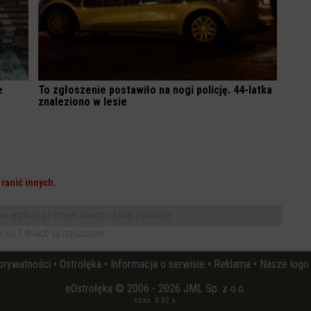
e
To zgłoszenie postawiło na nogi policję. 44-latka
znaleziono w lesie
ranić innych.
 artykułu po trzech dniach od daty publikacji.
 po 7 dniach są czyszczone.
 prywatności
•
Ostrołęka
•
Informacja o serwisie
•
Reklama
•
Nasze logo
eOstrołęka © 2006 - 2026 JML Sp. z o.o.
czas: 0.02 s.