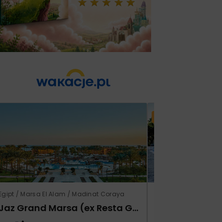
Lato 2026
Egipt / Marsa El Alam / Madinat Coraya
Grecja / Samos / Vo
Jaz Grand Marsa (ex Resta Grand Resort)
Kampos Villag