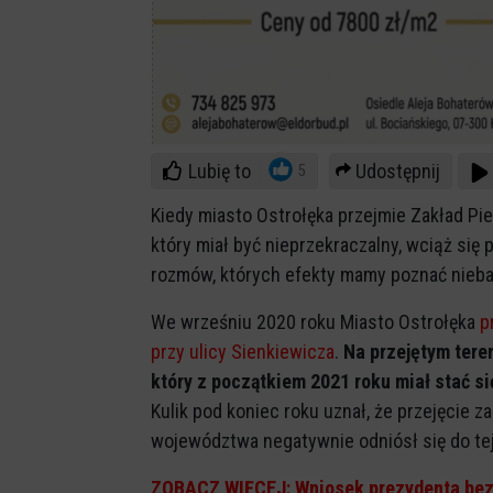
Lubię to
Udostępnij
5
Kiedy miasto Ostrołęka przejmie Zakład P
który miał być nieprzekraczalny, wciąż się
rozmów, których efekty mamy poznać nieb
We wrześniu 2020 roku Miasto Ostrołęka
p
przy ulicy Sienkiewicza
.
Na przejętym tere
który z początkiem 2021 roku miał stać si
Kulik pod koniec roku uznał, że przejęcie 
województwa negatywnie odniósł się do tej
ZOBACZ WIĘCEJ: Wniosek prezydenta be