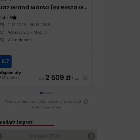
Jaz Grand Marsa (ex Resta Grand Resort)
Monarque El F
Hotel:
5
Hotel:
4
11.12.2026 - 18.12.2026
19.11.2026 - 26.1
Warszawa - Modlin
Warszawa - Ch
All Inclusive
All Inclusive
8.7
8.2
Wspaniały
Bardzo dobry
2 509
zł
832 opinie
71 opinii
od
/ os.
Powyższe treści pochodzą z serwisu Wakacje.pl
Zostań partnerem
endarz imprez
sierpień 2026