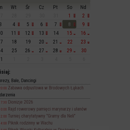
n
Wt
Śr
Cz
Pt
So
Nd
7
28
29
30
31
1
2
3
4
5
6
7
8
9
0
11
12
13
14
15
16
7
18
19
20
21
22
23
4
25
26
27
28
29
30
1
1
2
3
4
5
6
isiaj:
rezy, Bale, Dancingi
Zabawa odpustowa w Brodowych Łąkach
20:00
darzenia
Dionizje 2026
17:30
Rajd rowerowy pamięci marynarzy i ułanów
10:00
Turniej charytatywny "Gramy dla Neli"
12:00
Piknik rodzinny w Wachu
14:00
Piknik Wiejski Kulturalnie w Drężewie –