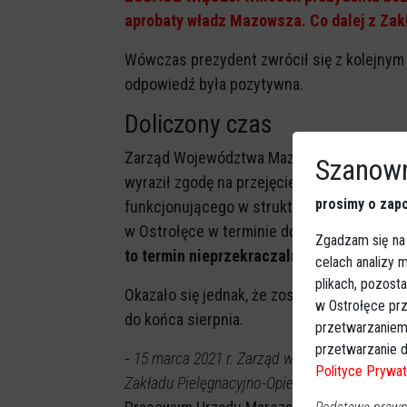
aprobaty władz Mazowsza. Co dalej z Za
Wówczas prezydent zwrócił się z kolejnym
odpowiedź była pozytywna.
Doliczony czas
Zarząd Województwa Mazowieckiego w grud
Szanown
wyraził zgodę na przejęcie przez Miasto 
prosimy o zapo
funkcjonującego w strukturze Mazowieckieg
w Ostrołęce w terminie do końca pierwsze
Zgadzam się na
to termin nieprzekraczalny
.
celach analizy
plikach, pozost
Okazało się jednak, że został przedłużony. 
w Ostrołęce prz
do końca sierpnia.
przetwarzaniem
przetwarzanie d
-
15 marca 2021 r. Zarząd wyraził zgodę na pr
Polityce Prywat
Zakładu Pielęgnacyjno-Opiekuńczego najdalej 