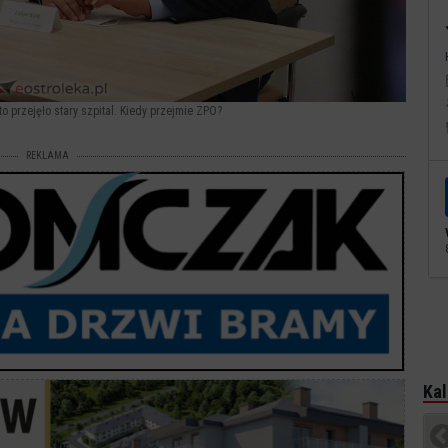
o przejęło stary szpital. Kiedy przejmie ZPO?
REKLAMA
Kal