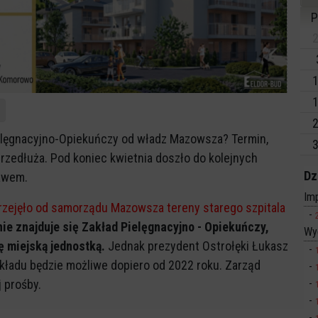
P
2
1
1
2
ielęgnacyjno-Opiekuńczy od władz Mazowsza? Termin,
3
 przedłuża. Pod koniec kwietnia doszło do kolejnych
Dz
awem.
Imp
rzejęło od samorządu Mazowsza tereny starego szpitala
nie znajduje się Zakład Pielęgnacyjno - Opiekuńczy,
Wy
ę miejską jednostką.
Jednak prezydent Ostrołęki Łukasz
zakładu będzie możliwe dopiero od 2022 roku. Zarząd
 prośby.
z