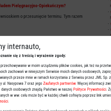
kładem Pielęgnacyjno-Opiekuńczym?
 wnioskiem o przesunięcie terminu. Tym razem
Sp
niu ubiegłego roku na wniosek prezydenta Ostrołęki
y internauto,
Zakładu Pielęgnacyjno-Opiekuńczego (ZPO)
znanie się z treścią i wyrażenie zgody:
o Szpitala Specjalistycznego im. dr Józefa Psarskiego
go kwartału 2021 r. Jak wówczas informowano,
miał być
 przechowywanie w moim urządzeniu plików cookies, jak też na przetw
 moich zachowań w niniejszym Serwisie moich danych osobowych, zapi
Ki
awianych przeze mnie w ramach korzystania z Serwisu przez JML Sp. z o
O kolejny miesiąc, choć padła propozycja, by stało się tak
y ul. Nasypowa 7 oraz jego
Zaufanych partnerów
. Więcej informacji zw
 danych osobowych znajdą Państwo w naszej
Polityce Prywatności
. 
anych w ww. celu może być w każdej chwili cofnięta poprzez link umi
zesunięcie terminu przejęcia przez Miasto Ostrołękę ww.
ności
.
do końca kwietnia 2021 r.
- usłyszeliśmy w Biurze