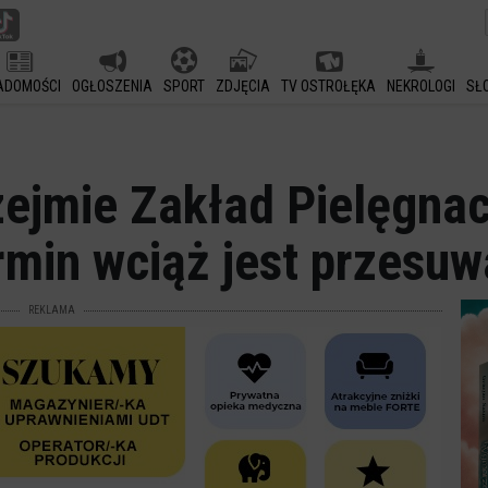
ADOMOŚCI
OGŁOSZENIA
SPORT
ZDJĘCIA
TV OSTROŁĘKA
NEKROLOGI
SŁ
zejmie Zakład Pielęgnac
min wciąż jest przesu
REKLAMA