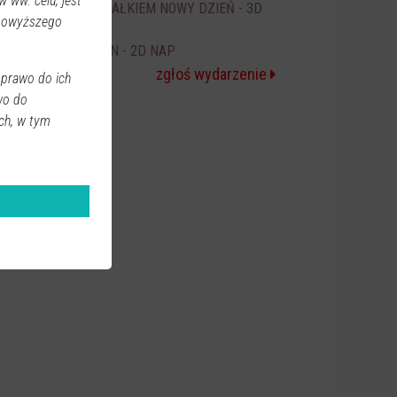
 ww. celu, jest
SPIDER-MAN CAŁKIEM NOWY DZIEŃ - 3D
20:00
 powyższego
NAP
ICE CREAM MAN - 2D NAP
20:30
zgłoś wydarzenie
 prawo do ich
wo do
ch, w tym