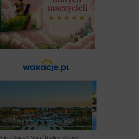
Egipt / Marsa El Alam / Madinat Coraya
Tunezja / Al-Mahdijj