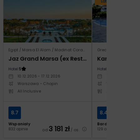
Lato 2026
Egipt / Marsa El Alam / Madinat Coraya
Grecja / Samos / Vo
Jaz Grand Marsa (ex Resta Grand Resort)
Kampos Villag
Hotel:
5
Hotel:
3.5
10.12.2026 - 17.12.2026
10.10.2026 - 17.1
Warszawa - Chopin
Warszawa - Cho
All Inclusive
All Inclusive
8.7
8.4
Wspaniały
Bardzo dobry
3 181
zł
2
832 opinie
129 opinii
od
/ os.
od