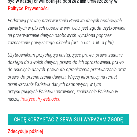
być w każdej chwili cofnięta poprzez link umieszczony w
Polityce Prywatności
.
Podstawą prawną przetwarzania Państwa danych osobowych
zawartych w plikach cookie w ww. celu, jest zgoda użytkownika
SLD: Minister Grabarczyk
Znane osoby w skandalicznej
zatrudnił kilkudziesięciu
sondzie „Jak skończy
na przetwarzanie danych osobowych wyrażona poprzez
znajomych
Jarosław Kaczyński”
zaznaczanie powyższego okienka (art. 6 ust. 1 lit. a pltk).
Użytkownikom przysługują następujące prawa: prawo żądania
dostępu do swoich danych, prawo do ich sprostowania, prawo
do usunięcia danych, prawo do ograniczenia przetwarzania oraz
prawo do przenoszenia danych. Więcej informacji na temat
przetwarzania Państwa danych osobowych, w tym
przysługujących Państwu uprawnień, znajdziecie Państwo w
Nowa twarz ostrołęckiej
Wybory parlamentarne 2011:
naszej
Polityce Prywatności.
lewicy: „Koalicja PiS - SLD? W
Kiedy? Tylko trzy terminy są
polityce wszystko jest
możliwe?
możliwe...”
CHCĘ KORZYSTAĆ Z SERWISU I WYRAŻAM ZGODĘ
Zdecyduję później