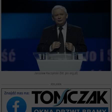
Jarosław Kaczyński (fot. pis.org.pl)
REKLAMA