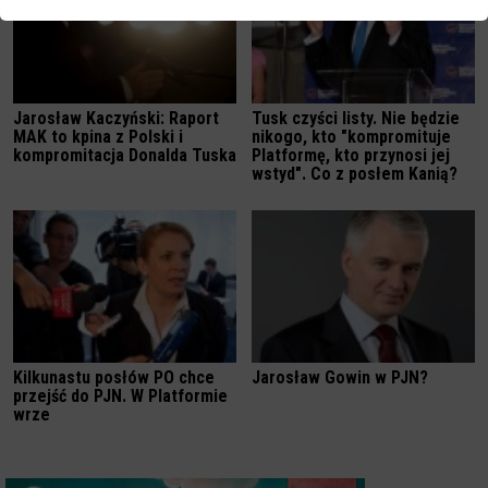
Jarosław Kaczyński: Raport
Tusk czyści listy. Nie będzie
MAK to kpina z Polski i
nikogo, kto "kompromituje
kompromitacja Donalda Tuska
Platformę, kto przynosi jej
wstyd". Co z posłem Kanią?
Kilkunastu posłów PO chce
Jarosław Gowin w PJN?
przejść do PJN. W Platformie
wrze