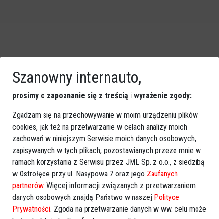
Szanowny internauto,
Zobacz również
prosimy o zapoznanie się z treścią i wyrażenie zgody:
Zgadzam się na przechowywanie w moim urządzeniu plików
cookies, jak też na przetwarzanie w celach analizy moich
zachowań w niniejszym Serwisie moich danych osobowych,
zapisywanych w tych plikach, pozostawianych przeze mnie w
PiS dogoniło Platformę.
Aleksander Kwaśniewski
ramach korzystania z Serwisu przez JML Sp. z o.o., z siedzibą
Sensacyjny sondaż Homo
premierem nowego rządu?
w Ostrołęce przy ul. Nasypowa 7 oraz jego
Zaufanych
Homini
partnerów
. Więcej informacji związanych z przetwarzaniem
danych osobowych znajdą Państwo w naszej
Polityce
Prywatności
. Zgoda na przetwarzanie danych w ww. celu może