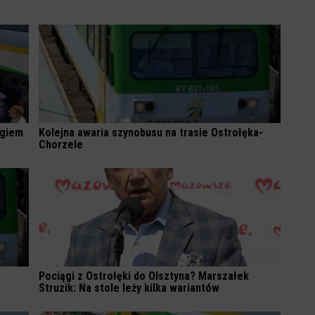
ągiem
Kolejna awaria szynobusu na trasie Ostrołęka-
Chorzele
Pociągi z Ostrołęki do Olsztyna? Marszałek
Struzik: Na stole leży kilka wariantów