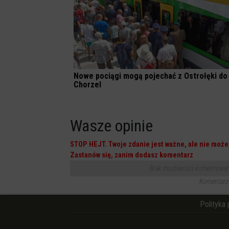
Nowe pociągi mogą pojechać z Ostrołęki do
Chorzel
Wasze opinie
STOP HEJT. Twoje zdanie jest ważne, ale nie może 
Zastanów się, zanim dodasz komentarz
Brak możliwości komentowania
Komentarze
Polityka