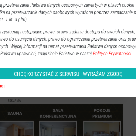
 przetwarzania Państwa danych osobowych zawartych w plikach cookie w
omocja potrwa dłużej? - pytamy KM.
ika na przetwarzanie danych osobowych wyrażona poprzez zaznaczanie
omiast o jej ewentualnym przedłużeniu decyzję podejmie
t. 1 lit. a pltk).
ałkowski Województwa Mazowieckiego
- mówi rzecznik
zysługują następujące prawa: prawo żądania dostępu do swoich danych,
kowska.
rawo do usunięcia danych, prawo do ograniczenia przetwarzania oraz pra
nych. Więcej informacji na temat przetwarzania Państwa danych osobowy
 Państwu uprawnień, znajdziecie Państwo w naszej
Polityce Prywatności.
CHCĘ KORZYSTAĆ Z SERWISU I WYRAŻAM ZGODĘ
Obserwuj w Google News
wiadomości
oogle News.
iej
REKLAMA