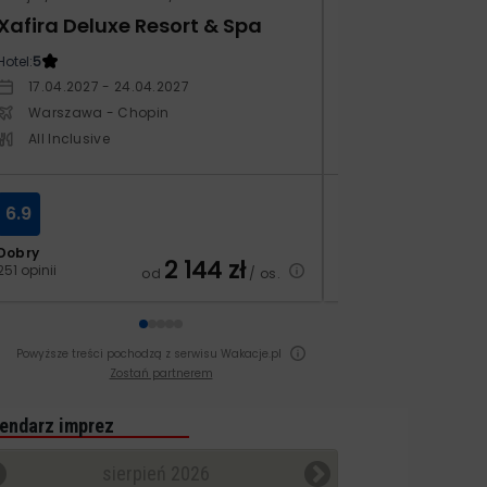
Xafira Deluxe Resort & Spa
Kampos Villag
Hotel:
5
Hotel:
3.5
17.04.2027 - 24.04.2027
10.10.2026 - 17.1
Warszawa - Chopin
Warszawa - Ch
All Inclusive
All Inclusive
6.9
8.4
Dobry
Bardzo dobry
2 144
zł
251 opinii
129 opinii
od
/ os.
Powyższe treści pochodzą z serwisu Wakacje.pl
Zostań partnerem
endarz imprez
sierpień 2026