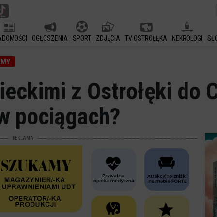
ADOMOŚCI
OGŁOSZENIA
SPORT
ZDJĘCIA
TV OSTROŁĘKA
NEKROLOGI
SŁ
AMY
eckimi z Ostrołęki do 
 w pociągach?
REKLAMA