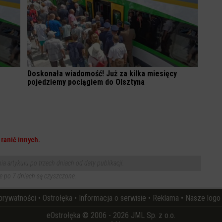
Doskonała wiadomość! Już za kilka miesięcy
pojedziemy pociągiem do Olsztyna
ranić innych.
 artykułu po trzech dniach od daty publikacji.
 po 7 dniach są czyszczone.
 prywatności
•
Ostrołęka
•
Informacja o serwisie
•
Reklama
•
Nasze logo
eOstrołęka © 2006 - 2026 JML Sp. z o.o.