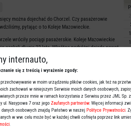
P
2
esięcy można dojechać do Chorzel. Czy pasażerowie
wdziliśmy, pytając o to Koleje Mazowieckie.
1
orzele wróciły pociągi pasażerskie. Koleje Mazowieckie
1
e czekali długie 22 lata. Wkrótce podróżni dojadą nawet
2
h: taka możliwość ma być już od grudnia 2023 r.
y internauto,
3
y
znanie się z treścią i wyrażenie zgody:
Dz
Wy
 przechowywanie w moim urządzeniu plików cookies, jak też na przetw
ka frekwencja w pociągach?
 moich zachowań w niniejszym Serwisie moich danych osobowych, zapi
Ki
awianych przeze mnie w ramach korzystania z Serwisu przez JML Sp. z o
 podróżnych na linii Ostrołęka - Chorzele
wynosi
y ul. Nasypowa 7 oraz jego
Zaufanych partnerów
. Więcej informacji zw
 danych osobowych znajdą Państwo w naszej
Polityce Prywatności
. 
anych w ww. celu może być w każdej chwili cofnięta poprzez link umi
owieckich na trasie Ostrołęka - Chorzele nie brakuje, a
ności
.
ilety. Obecnie bilet jednorazowy kosztuje 4,20 zł, a