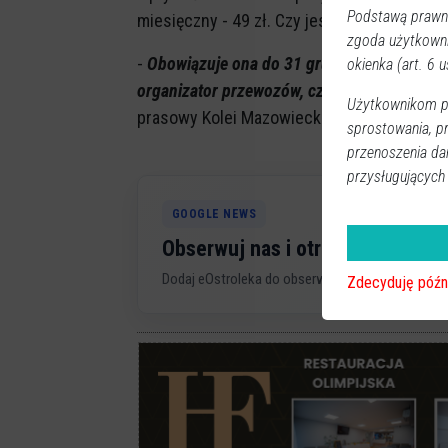
Podstawą prawną
miesięczny - 49 zł. Czy jest szansa, że pr
zgoda użytkown
-
Obowiązuje ona do 31 grudnia 2023 r. Nat
okienka (art. 6 us
organizator przewozów, czyli Urząd Marsz
Użytkownikom pr
prasowy Kolei Mazowieckich Donata Nowa
sprostowania, p
przenoszenia da
przysługujących
GOOGLE NEWS
Obserwuj nas i otrzymuj nowe 
Dodaj eOstroleka do obserwowanych źródeł w G
Zdecyduję późn