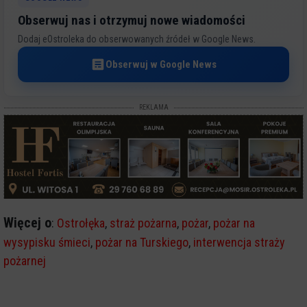
Obserwuj nas i otrzymuj nowe wiadomości
Dodaj eOstroleka do obserwowanych źródeł w Google News.
Obserwuj w Google News
REKLAMA
Więcej o
:
Ostrołęka
,
straż pożarna
,
pożar
,
pożar na
wysypisku śmieci
,
pożar na Turskiego
,
interwencja straży
pożarnej