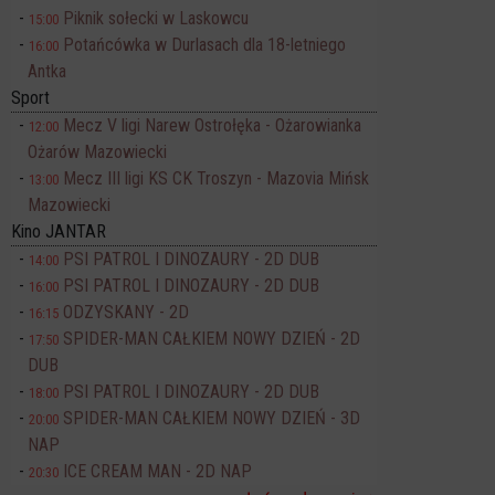
Piknik sołecki w Laskowcu
15:00
Potańcówka w Durlasach dla 18-letniego
16:00
Antka
Sport
Mecz V ligi Narew Ostrołęka - Ożarowianka
12:00
Ożarów Mazowiecki
Mecz III ligi KS CK Troszyn - Mazovia Mińsk
13:00
Mazowiecki
Kino JANTAR
PSI PATROL I DINOZAURY - 2D DUB
14:00
PSI PATROL I DINOZAURY - 2D DUB
16:00
ODZYSKANY - 2D
16:15
SPIDER-MAN CAŁKIEM NOWY DZIEŃ - 2D
17:50
DUB
PSI PATROL I DINOZAURY - 2D DUB
18:00
SPIDER-MAN CAŁKIEM NOWY DZIEŃ - 3D
20:00
NAP
ICE CREAM MAN - 2D NAP
20:30