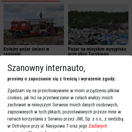
Kolejny pożar śmieci w
Pożar na miejskim wysypisku
regionie
przy ulicy Turskiego
[ZDJĘCIA]
Szanowny internauto,
prosimy o zapoznanie się z treścią i wyrażenie zgody:
Zgadzam się na przechowywanie w moim urządzeniu plików
cookies, jak też na przetwarzanie w celach analizy moich
zachowań w niniejszym Serwisie moich danych osobowych,
zapisywanych w tych plikach, pozostawianych przeze mnie w
Pożar w Szkole Podstawowej
Pożar przy Kolejowej: Ranna
ramach korzystania z Serwisu przez JML Sp. z o.o., z siedzibą
nr 10. Ewakuowano blisko 800
jedna osoba
osób [ZDJĘCIA]
w Ostrołęce przy ul. Nasypowa 7 oraz jego
Zaufanych