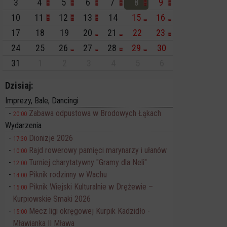
3
4
5
6
7
8
9
10
11
12
13
14
15
16
17
18
19
20
21
22
23
24
25
26
27
28
29
30
31
1
2
3
4
5
6
Dzisiaj:
Imprezy, Bale, Dancingi
Zabawa odpustowa w Brodowych Łąkach
20:00
Wydarzenia
Dionizje 2026
17:30
Rajd rowerowy pamięci marynarzy i ułanów
10:00
Turniej charytatywny "Gramy dla Neli"
12:00
Piknik rodzinny w Wachu
14:00
Piknik Wiejski Kulturalnie w Drężewie –
15:00
Kurpiowskie Smaki 2026
Mecz ligi okręgowej Kurpik Kadzidło -
15:00
Mławianka II Mława