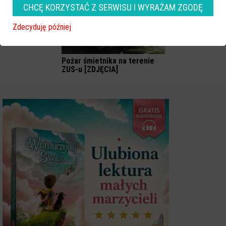
CHCĘ KORZYSTAĆ Z SERWISU I WYRAŻAM ZGODĘ
Zdecyduję później
Pożar śmietnika na terenie
ZUS-u [ZDJĘCIA]