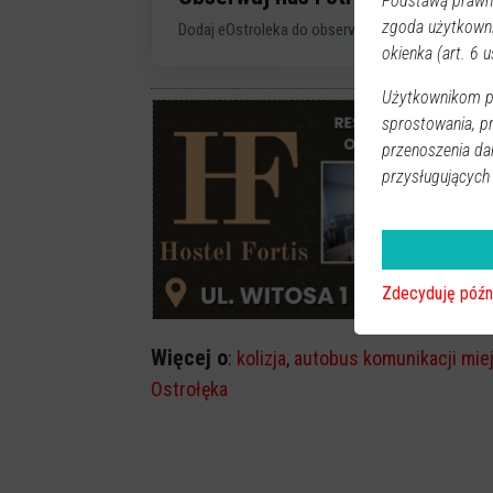
Podstawą prawną
zgoda użytkown
Dodaj eOstroleka do obserwowanych źródeł w G
okienka (art. 6 us
Użytkownikom pr
sprostowania, p
przenoszenia da
przysługujących
Zdecyduję późn
Więcej o
:
kolizja
,
autobus komunikacji miej
Ostrołęka