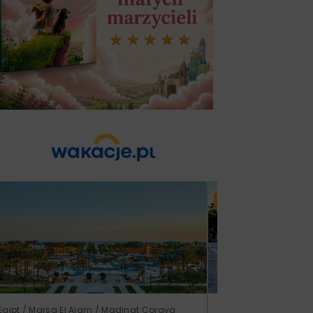
Lato 2026
Egipt / Marsa El Alam / Madinat Coraya
Grecja / Samos / Vo