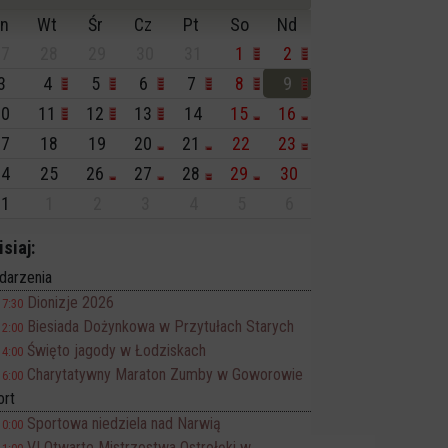
n
Wt
Śr
Cz
Pt
So
Nd
7
28
29
30
31
1
2
3
4
5
6
7
8
9
0
11
12
13
14
15
16
7
18
19
20
21
22
23
4
25
26
27
28
29
30
1
1
2
3
4
5
6
isiaj:
darzenia
Dionizje 2026
17:30
Biesiada Dożynkowa w Przytułach Starych
12:00
Święto jagody w Łodziskach
14:00
Charytatywny Maraton Zumby w Goworowie
16:00
ort
Sportowa niedziela nad Narwią
10:00
VI Otwarte Mistrzostwa Ostrołęki w