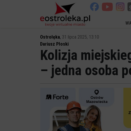
WI
Ostrołęka
,
31 lipca 2025, 13:10
Dariusz Płoski
Kolizja miejski
– jedna osoba 