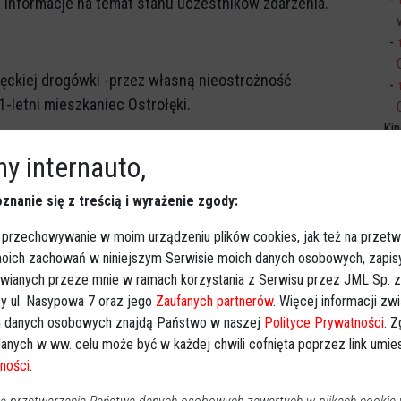
e informacje na temat stanu uczestników zdarzenia.
rołęckiej drogówki -przez własną nieostrożność
-letni mieszkaniec Ostrołęki.
Ki
uderzył skrzynią ładunkową w przednią część
y internauto,
 nie doznał poważniejszych obrażeń.
znanie się z treścią i wyrażenie zgody:
ndatem w wysokości 1500 złotych a do jego konta
 przechowywanie w moim urządzeniu plików cookies, jak też na przetw
 moich zachowań w niniejszym Serwisie moich danych osobowych, zapi
awianych przeze mnie w ramach korzystania z Serwisu przez JML Sp. z o
ecznik prasowy Komendy Miejskiej Policji w Ostrołęce.
y ul. Nasypowa 7 oraz jego
Zaufanych partnerów
. Więcej informacji zw
 danych osobowych znajdą Państwo w naszej
Polityce Prywatności
. 
anych w ww. celu może być w każdej chwili cofnięta poprzez link umi
ności
.
Obserwuj w Google News
wiadomości