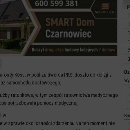
P
2
1
1
2
3
Dz
arosty Kosa, w pobliżu dworca PKS, doszło do kolizji z
Wy
 oraz samochodu dostawczego.
użby ratunkowe, w tym zespół ratownictwa medycznego
 osoba potrzebowała pomocy medycznej.
i w
Sp
e w sprawie okoliczności zdarzenia. Na ten moment nie