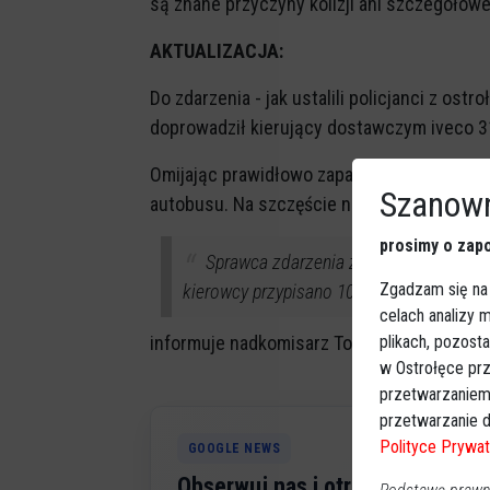
są znane przyczyny kolizji ani szczegółow
AKTUALIZACJA:
Do zdarzenia - jak ustalili policjanci z ost
doprowadził kierujący dostawczym iveco 31
Omijając prawidłowo zaparkowany autobus 
Szanown
autobusu. Na szczęście nikt z uczestników
prosimy o zapo
Sprawca zdarzenia został ukarany ma
Zgadzam się na
kierowcy przypisano 10 punktów karnych.
celach analizy
plikach, pozost
informuje nadkomisarz Tomasz Żerański, rz
w Ostrołęce prz
przetwarzaniem
przetwarzanie d
Polityce Prywat
GOOGLE NEWS
Obserwuj nas i otrzymuj nowe 