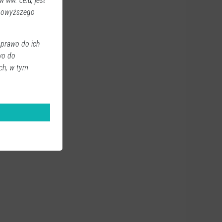
 ww. celu, jest
 powyższego
 prawo do ich
wo do
ch, w tym