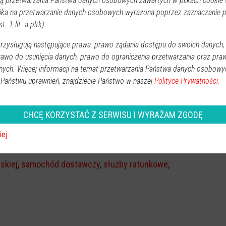
 przetwarzania Państwa danych osobowych zawartych w plikach cookie w
ika na przetwarzanie danych osobowych wyrażona poprzez zaznaczanie
oogle News.
t. 1 lit. a pltk).
REKLAMA
zysługują następujące prawa: prawo żądania dostępu do swoich danych,
rawo do usunięcia danych, prawo do ograniczenia przetwarzania oraz pra
nych. Więcej informacji na temat przetwarzania Państwa danych osobowy
 Państwu uprawnień, znajdziecie Państwo w naszej
Polityce Prywatności.
CHCĘ KORZYSTAĆ Z SERWISU I WYRAŻAM ZGODĘ
iej
skiej
,
samochód dostawczy
,
służby ratunkowe
,