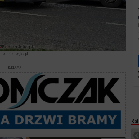
fot. eOstrołęka.pl
REKLAMA
Kal