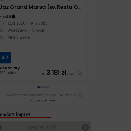
Jaz Grand Marsa (ex Resta Grand Resort)
Kampos Villag
Hotel:
5
Hotel:
3.5
12.12.2026 - 19.12.2026
10.10.2026 - 17.1
Warszawa - Chopin
Warszawa - Ch
All Inclusive
All Inclusive
8.7
8.4
Wspaniały
Bardzo dobry
3 181
zł
832 opinie
129 opinii
od
/ os.
Powyższe treści pochodzą z serwisu Wakacje.pl
Zostań partnerem
endarz imprez
sierpień 2026