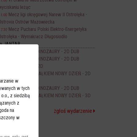
11:00
wyciskaniu leżąc
Mecz ligi okręgowej Narew II Ostrołęka -
11:00
Ostrovia Ostrów Mazowiecka
Mecz Pucharu Polski Elektro-Energetyka
17:30
Ostrołęka - Wymakracz Długosiodło
no JANTAR
PSI PATROL I DINOZAURY - 2D DUB
14:00
PSI PATROL I DINOZAURY - 2D DUB
16:00
ODZYSKANY - 2D
16:15
SPIDER-MAN CAŁKIEM NOWY DZIEŃ - 2D
17:50
arzanie w
DUB
sywanych w tych
PSI PATROL I DINOZAURY - 2D DUB
18:00
.o., z siedzibą
SPIDER-MAN CAŁKIEM NOWY DZIEŃ - 3D
20:00
iązanych z
NAP
Zgoda na
zgłoś wydarzenie
eszczony w