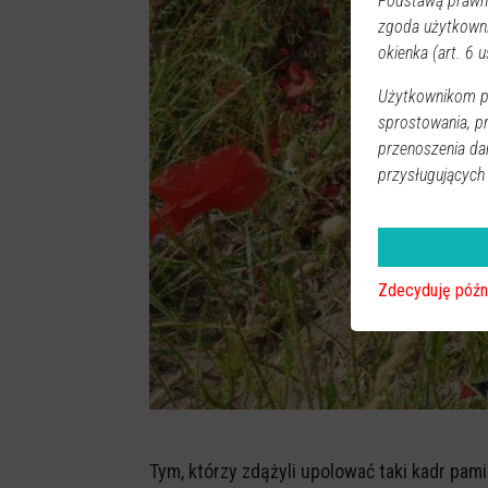
Podstawą prawną
zgoda użytkown
okienka (art. 6 us
Użytkownikom pr
sprostowania, p
przenoszenia da
przysługujących
Zdecyduję późn
Tym, którzy zdążyli upolować taki kadr pami