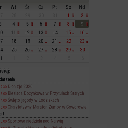
n
Wt
Śr
Cz
Pt
So
Nd
7
28
29
30
31
1
2
3
4
5
6
7
8
9
0
11
12
13
14
15
16
7
18
19
20
21
22
23
4
25
26
27
28
29
30
1
1
2
3
4
5
6
isiaj:
darzenia
Dionizje 2026
17:30
Biesiada Dożynkowa w Przytułach Starych
12:00
Święto jagody w Łodziskach
14:00
Charytatywny Maraton Zumby w Goworowie
16:00
ort
Sportowa niedziela nad Narwią
10:00
VI Otwarte Mistrzostwa Ostrołęki w