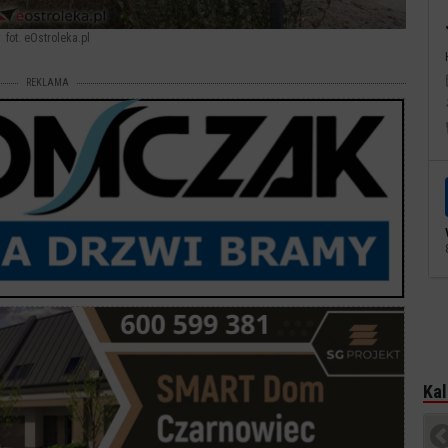
fot. eOstroleka.pl
REKLAMA
Kal