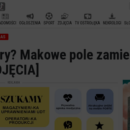
ADOMOŚCI
OGŁOSZENIA
SPORT
ZDJĘCIA
TV OSTROŁĘKA
NEKROLOGI
SŁ
NAS
ery? Makowe pole zamie
DJĘCIA]
REKLAMA