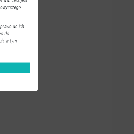
 ww. celu, jest
 powyższego
 prawo do ich
wo do
ch, w tym