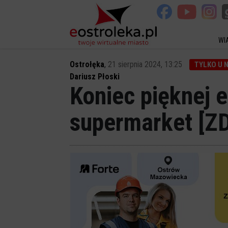
WI
Ostrołęka
,
21 sierpnia 2024, 13:25
TYLKO U 
Dariusz Płoski
Koniec pięknej 
supermarket [Z