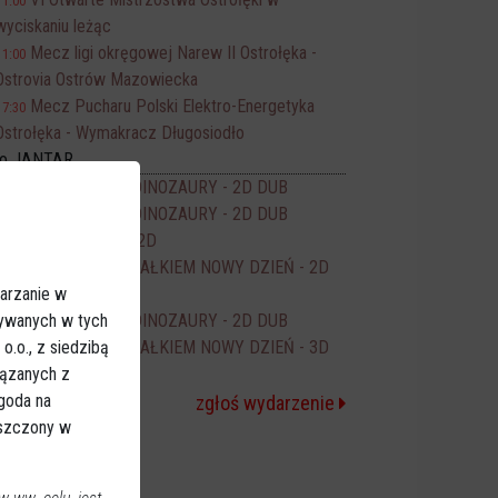
11:00
wyciskaniu leżąc
Mecz ligi okręgowej Narew II Ostrołęka -
11:00
Ostrovia Ostrów Mazowiecka
Mecz Pucharu Polski Elektro-Energetyka
17:30
Ostrołęka - Wymakracz Długosiodło
no JANTAR
PSI PATROL I DINOZAURY - 2D DUB
14:00
PSI PATROL I DINOZAURY - 2D DUB
16:00
ODZYSKANY - 2D
16:15
SPIDER-MAN CAŁKIEM NOWY DZIEŃ - 2D
17:50
arzanie w
DUB
sywanych w tych
PSI PATROL I DINOZAURY - 2D DUB
18:00
.o., z siedzibą
SPIDER-MAN CAŁKIEM NOWY DZIEŃ - 3D
20:00
iązanych z
NAP
Zgoda na
zgłoś wydarzenie
eszczony w