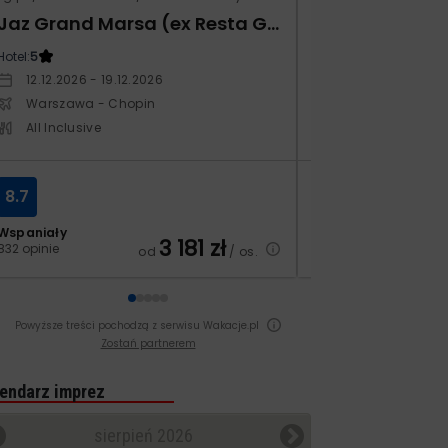
Jaz Grand Marsa (ex Resta Grand Resort)
Prestige Alan
Hotel:
5
Hotel:
5
12.12.2026 - 19.12.2026
14.10.2026 - 21.1
Warszawa - Chopin
Warszawa - Ch
All Inclusive
All Inclusive
8.7
7.1
Wspaniały
Dobry
3 181
zł
832 opinie
210 opinii
od
/ os.
Powyższe treści pochodzą z serwisu Wakacje.pl
Zostań partnerem
endarz imprez
sierpień 2026