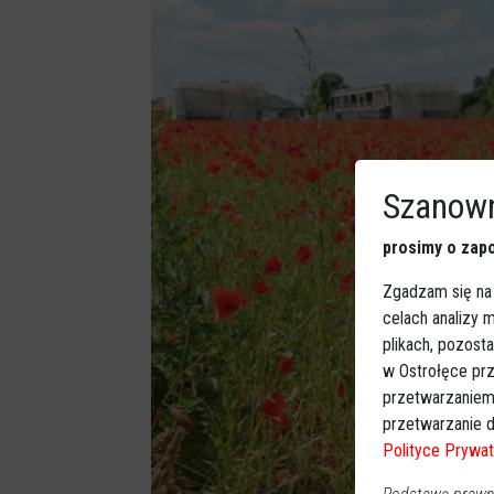
Szanown
prosimy o zapo
Zgadzam się na
celach analizy
plikach, pozost
w Ostrołęce prz
przetwarzaniem
przetwarzanie d
Polityce Prywat