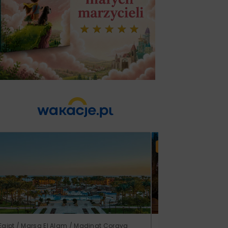
Lato 2026
Egipt / Marsa El Alam / Madinat Coraya
Turcja / Riwiera Tur