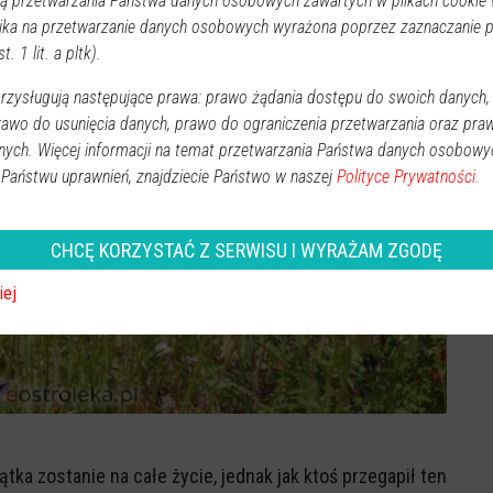
 przetwarzania Państwa danych osobowych zawartych w plikach cookie w
ika na przetwarzanie danych osobowych wyrażona poprzez zaznaczanie
t. 1 lit. a pltk).
zysługują następujące prawa: prawo żądania dostępu do swoich danych,
rawo do usunięcia danych, prawo do ograniczenia przetwarzania oraz pra
nych. Więcej informacji na temat przetwarzania Państwa danych osobowy
 Państwu uprawnień, znajdziecie Państwo w naszej
Polityce Prywatności.
CHCĘ KORZYSTAĆ Z SERWISU I WYRAŻAM ZGODĘ
iej
ątka zostanie na całe życie, jednak jak ktoś przegapił ten