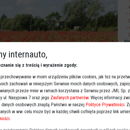
Ki
y internauto,
znanie się z treścią i wyrażenie zgody:
 przechowywanie w moim urządzeniu plików cookies, jak też na przetw
 moich zachowań w niniejszym Serwisie moich danych osobowych, zapi
awianych przeze mnie w ramach korzystania z Serwisu przez JML Sp. z o
y ul. Nasypowa 7 oraz jego
Zaufanych partnerów
. Więcej informacji zw
 danych osobowych znajdą Państwo w naszej
Polityce Prywatności
. 
anych w ww. celu może być w każdej chwili cofnięta poprzez link umi
ności
.