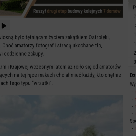
P
2
1
 wiosną było tętniącym życiem zakątkiem Ostrołęki,
1
 Choć amatorzy fotografii stracą ukochane tło,
2
wi codzienne zakupy.
3
Armii Krajowej wczesnym latem aż roiło się od amatorów
nących na tej łące makach chciał mieć każdy, kto chętnie
Dz
iach tego typu “wrzutki”.
Wy
Sp