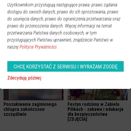
Użytkownikom przysługują następujące prawa: prawo żądania
dostępu do swoich danych, prawo do ich sprostowania, prawo
do usunięcia danych, prawo do ograniczenia przetwarzania oraz
prawo do przenoszenia danych. Więcej informacji na temat
przetwarzania Państwa danych osobowych, w tym
Statystyki z Ostrołęki: Spada
Pożar w Bandysiach. To było
liczba ludności, ujemny
podpalenie! Tomasz R. chce
przysługujących Państwu uprawnień, znajdziecie Państwo w
przyrost naturalny. Ale
dobrowolnie poddać się karze
naszej
Polityce Prywatności.
jesteśmy przedsiębiorczy
CHCĘ KORZYSTAĆ Z SERWISU I WYRAŻAM ZGODĘ
Zdecyduję później
Poszukiwania zaginionego
Festyn rodzinny w Zabielu
chłopca zakończone
Pilikach - zabawa i edukacja
szczęśliwie
dla bezpieczeństwa
[ZDJĘCIA]