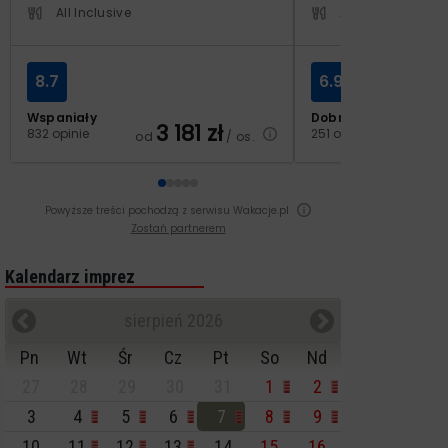
All Inclusive
All Inclusive
8.7
6.9
Wspaniały
Dobry
3 181
zł
2
832 opinie
251 opinii
od
/ os.
od
Powyższe treści pochodzą z serwisu Wakacje.pl
Zostań partnerem
Kalendarz imprez
sierpień 2026
Pn
Wt
Śr
Cz
Pt
So
Nd
27
28
29
30
31
1
2
3
4
5
6
7
8
9
10
11
12
13
14
15
16