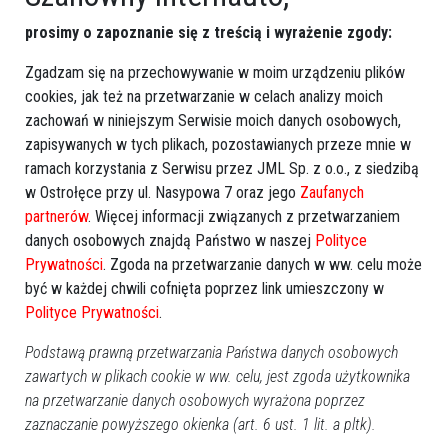
prosimy o zapoznanie się z treścią i wyrażenie zgody:
Zgadzam się na przechowywanie w moim urządzeniu plików
cookies, jak też na przetwarzanie w celach analizy moich
zachowań w niniejszym Serwisie moich danych osobowych,
zapisywanych w tych plikach, pozostawianych przeze mnie w
Zobacz również
ramach korzystania z Serwisu przez JML Sp. z o.o., z siedzibą
w Ostrołęce przy ul. Nasypowa 7 oraz jego
Zaufanych
partnerów
. Więcej informacji związanych z przetwarzaniem
danych osobowych znajdą Państwo w naszej
Polityce
Prywatności
. Zgoda na przetwarzanie danych w ww. celu może
być w każdej chwili cofnięta poprzez link umieszczony w
Polityce Prywatności
.
Państwowa Straż Rybacka w
Pirat drogowy na motocyklu
akcji. Kłusownicy zatrzymani
gnał przez teren zabudowany
Podstawą prawną przetwarzania Państwa danych osobowych
na gorącym uczynku!
niemal 150 km/h!
zawartych w plikach cookie w ww. celu, jest zgoda użytkownika
[ZDJĘCIA]
na przetwarzanie danych osobowych wyrażona poprzez
zaznaczanie powyższego okienka (art. 6 ust. 1 lit. a pltk).