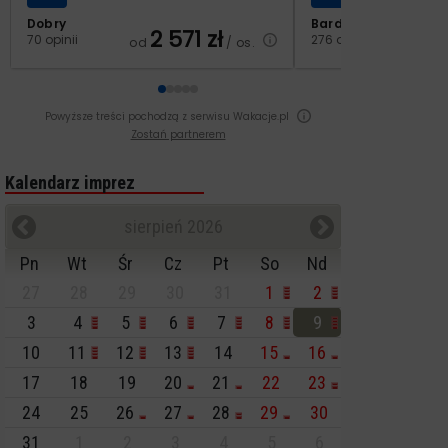
Dobry
Bardzo dobry
2 571
zł
3
70 opinii
276 opinii
od
/ os.
od
Powyższe treści pochodzą z serwisu Wakacje.pl
Zostań partnerem
Kalendarz imprez
sierpień 2026
Pn
Wt
Śr
Cz
Pt
So
Nd
27
28
29
30
31
1
2
3
4
5
6
7
8
9
10
11
12
13
14
15
16
17
18
19
20
21
22
23
24
25
26
27
28
29
30
31
1
2
3
4
5
6