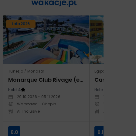
Lato 2026
Tunezja / Monastir
Egipt / Marsa El Alam 
Monarque Club Rivage (ex Calimera)
Hotel:
4
Hotel:
5
29.10.2026 - 05.11.2026
12.03.2027 - 19.0
Warszawa - Chopin
Warszawa - Cho
All Inclusive
All Inclusive
8.0
8.1