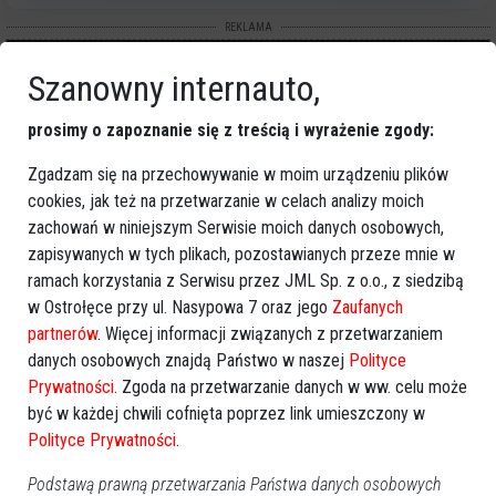
REKLAMA
Szanowny internauto,
prosimy o zapoznanie się z treścią i wyrażenie zgody:
Zgadzam się na przechowywanie w moim urządzeniu plików
cookies, jak też na przetwarzanie w celach analizy moich
Więcej o
:
Noc Muzeów
,
konkurs kostiumowy
,
dzieci
,
zachowań w niniejszym Serwisie moich danych osobowych,
historia
,
nagrody
zapisywanych w tych plikach, pozostawianych przeze mnie w
ramach korzystania z Serwisu przez JML Sp. z o.o., z siedzibą
w Ostrołęce przy ul. Nasypowa 7 oraz jego
Zaufanych
partnerów
. Więcej informacji związanych z przetwarzaniem
danych osobowych znajdą Państwo w naszej
Polityce
Prywatności
. Zgoda na przetwarzanie danych w ww. celu może
być w każdej chwili cofnięta poprzez link umieszczony w
Polityce Prywatności
.
Podstawą prawną przetwarzania Państwa danych osobowych