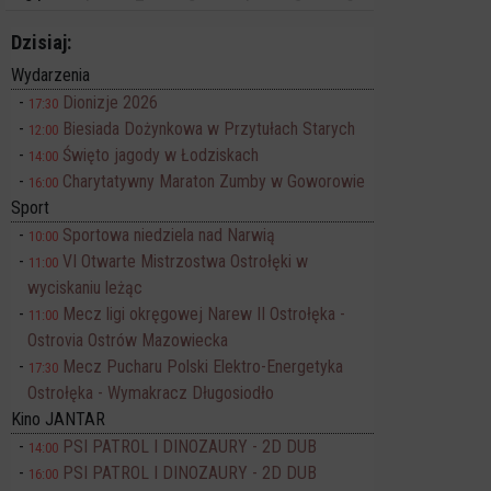
Dzisiaj:
Wydarzenia
Dionizje 2026
17:30
Biesiada Dożynkowa w Przytułach Starych
12:00
Święto jagody w Łodziskach
14:00
Charytatywny Maraton Zumby w Goworowie
16:00
Sport
Sportowa niedziela nad Narwią
10:00
VI Otwarte Mistrzostwa Ostrołęki w
11:00
wyciskaniu leżąc
Mecz ligi okręgowej Narew II Ostrołęka -
11:00
Ostrovia Ostrów Mazowiecka
Mecz Pucharu Polski Elektro-Energetyka
17:30
Ostrołęka - Wymakracz Długosiodło
Kino JANTAR
PSI PATROL I DINOZAURY - 2D DUB
14:00
PSI PATROL I DINOZAURY - 2D DUB
16:00