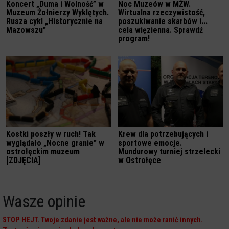
Koncert „Duma i Wolność” w
Noc Muzeów w MŻW.
Muzeum Żołnierzy Wyklętych.
Wirtualna rzeczywistość,
Rusza cykl „Historycznie na
poszukiwanie skarbów i...
Mazowszu”
cela więzienna. Sprawdź
program!
Kostki poszły w ruch! Tak
Krew dla potrzebujących i
wyglądało „Nocne granie” w
sportowe emocje.
ostrołęckim muzeum
Mundurowy turniej strzelecki
[ZDJĘCIA]
w Ostrołęce
Wasze opinie
STOP HEJT. Twoje zdanie jest ważne, ale nie może ranić innych.