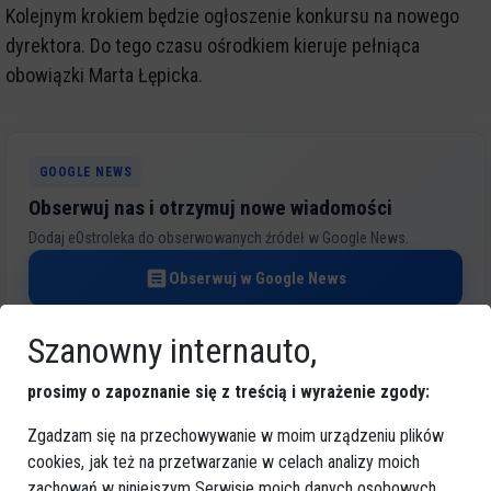
Kolejnym krokiem będzie ogłoszenie konkursu na nowego
dyrektora. Do tego czasu ośrodkiem kieruje pełniąca
obowiązki Marta Łępicka.
GOOGLE NEWS
Obserwuj nas i otrzymuj nowe wiadomości
Dodaj eOstroleka do obserwowanych źródeł w Google News.
Obserwuj w Google News
Szanowny internauto,
REKLAMA
prosimy o zapoznanie się z treścią i wyrażenie zgody:
Zgadzam się na przechowywanie w moim urządzeniu plików
cookies, jak też na przetwarzanie w celach analizy moich
zachowań w niniejszym Serwisie moich danych osobowych,