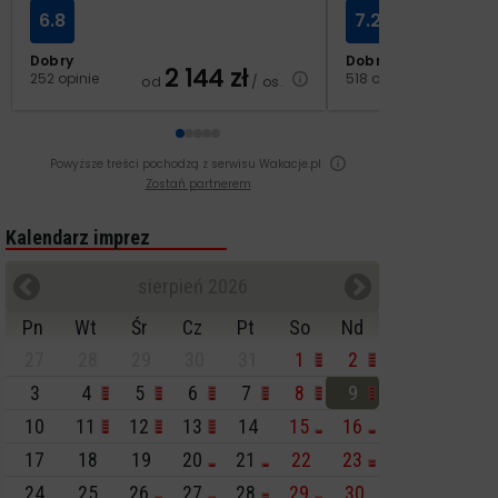
6.8
7.2
Dobry
Dobry
2 144
zł
2
252 opinie
518 opinii
od
/ os.
od
Powyższe treści pochodzą z serwisu Wakacje.pl
Zostań partnerem
Kalendarz imprez
sierpień 2026
Pn
Wt
Śr
Cz
Pt
So
Nd
27
28
29
30
31
1
2
3
4
5
6
7
8
9
10
11
12
13
14
15
16
17
18
19
20
21
22
23
24
25
26
27
28
29
30