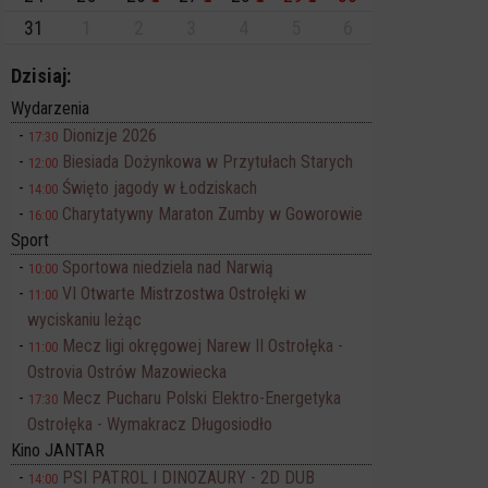
31
1
2
3
4
5
6
Dzisiaj:
Wydarzenia
Dionizje 2026
17:30
Biesiada Dożynkowa w Przytułach Starych
12:00
Święto jagody w Łodziskach
14:00
Charytatywny Maraton Zumby w Goworowie
16:00
Sport
Sportowa niedziela nad Narwią
10:00
VI Otwarte Mistrzostwa Ostrołęki w
11:00
wyciskaniu leżąc
Mecz ligi okręgowej Narew II Ostrołęka -
11:00
Ostrovia Ostrów Mazowiecka
Mecz Pucharu Polski Elektro-Energetyka
17:30
Ostrołęka - Wymakracz Długosiodło
Kino JANTAR
PSI PATROL I DINOZAURY - 2D DUB
14:00