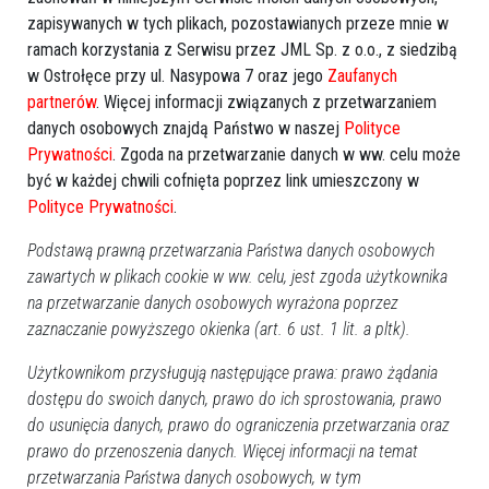
zapisywanych w tych plikach, pozostawianych przeze mnie w
Więcej o
:
zmiana dyrektora
,
kontrola doraźna
,
ramach korzystania z Serwisu przez JML Sp. z o.o., z siedzibą
nieprawidłowości
,
działania naprawcze
,
konkurs na dyrektora
w Ostrołęce przy ul. Nasypowa 7 oraz jego
Zaufanych
partnerów
. Więcej informacji związanych z przetwarzaniem
danych osobowych znajdą Państwo w naszej
Polityce
Prywatności
. Zgoda na przetwarzanie danych w ww. celu może
być w każdej chwili cofnięta poprzez link umieszczony w
Polityce Prywatności
.
Podstawą prawną przetwarzania Państwa danych osobowych
zawartych w plikach cookie w ww. celu, jest zgoda użytkownika
na przetwarzanie danych osobowych wyrażona poprzez
zaznaczanie powyższego okienka (art. 6 ust. 1 lit. a pltk).
Użytkownikom przysługują następujące prawa: prawo żądania
dostępu do swoich danych, prawo do ich sprostowania, prawo
do usunięcia danych, prawo do ograniczenia przetwarzania oraz
prawo do przenoszenia danych. Więcej informacji na temat
przetwarzania Państwa danych osobowych, w tym