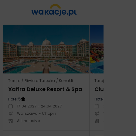
Turcja / Riwiera Turecka / Konakli
Turcja / Riwiera Ture
Xafira Deluxe Resort & Spa
Club Side Coa
Hotel:
5
Hotel:
5
17.04.2027 - 24.04.2027
24.10.2027 - 31.1
Warszawa - Chopin
Warszawa - Cho
All Inclusive
All Inclusive