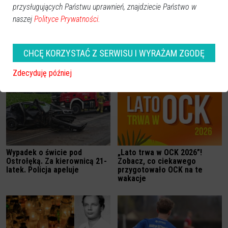
przysługujących Państwu uprawnień, znajdziecie Państwo w
naszej
Polityce Prywatności.
CHCĘ KORZYSTAĆ Z SERWISU I WYRAŻAM ZGODĘ
Zobacz również
Zdecyduję później
Wypadek o świcie pod
„Lato trwa w OCK 2026”!
Ostrołęką. Za kierownicą 21-
Zobacz, co ciekawego
latek. Policja apeluje
przygotowało OCK na te
wakacje