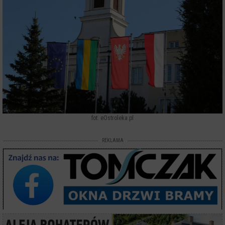
fot. eOstroleka.pl
REKLAMA