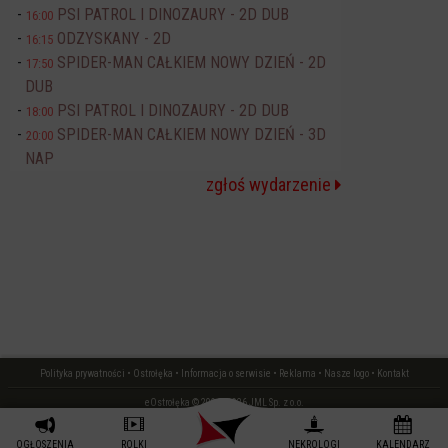
PSI PATROL I DINOZAURY - 2D DUB
16:00
ODZYSKANY - 2D
16:15
SPIDER-MAN CAŁKIEM NOWY DZIEŃ - 2D
17:50
DUB
PSI PATROL I DINOZAURY - 2D DUB
18:00
SPIDER-MAN CAŁKIEM NOWY DZIEŃ - 3D
20:00
NAP
zgłoś wydarzenie
Polityka prywatności
•
Ostrołęka
•
Informacja o serwisie
•
Reklama
•
Nasze logo
•
Kontakt
eOstrołęka © 2006 - 2026 JML Sp. z o.o.
czas: 0.01 s.
OGŁOSZENIA
ROLKI
NEKROLOGI
KALENDARZ