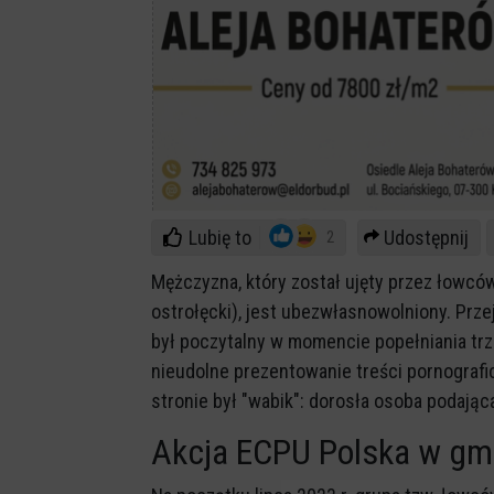
Lubię to
Udostępnij
2
Mężczyzna, który został ujęty przez łowców
ostrołęcki), jest ubezwłasnowolniony. Prz
był poczytalny w momencie popełniania trz
nieudolne prezentowanie treści pornografic
stronie był "wabik": dorosła osoba podająca
Akcja ECPU Polska w gmi