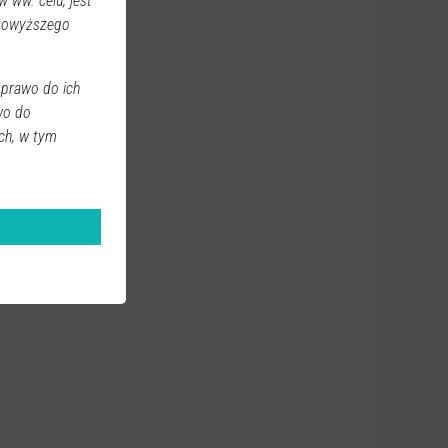
 ww. celu, jest
 powyższego
 prawo do ich
wo do
ch, w tym