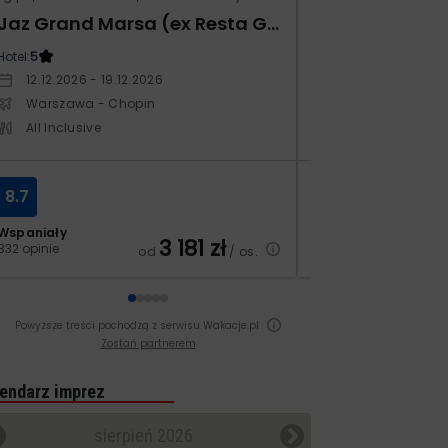
Jaz Grand Marsa (ex Resta Grand Resort)
Xafira Deluxe 
Hotel:
5
Hotel:
5
12.12.2026 - 19.12.2026
17.04.2027 - 24.
Warszawa - Chopin
Warszawa - Ch
All Inclusive
All Inclusive
8.7
6.9
Wspaniały
Dobry
3 181
zł
832 opinie
251 opinii
od
/ os.
Powyższe treści pochodzą z serwisu Wakacje.pl
Zostań partnerem
endarz imprez
sierpień 2026