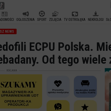
ADOMOŚCI
OGŁOSZENIA
SPORT
ZDJĘCIA
TV OSTROŁĘKA
NEKROLOGI
SŁ
SZ NEWS
dofili ECPU Polska. Mi
ebadany. Od tego wiele 
REKLAMA