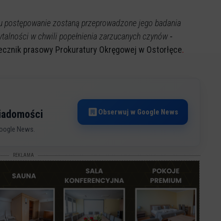
u postępowanie zostaną przeprowadzone jego badania
ytalności w chwili popełnienia zarzucanych czynów
-
zecznik prasowy Prokuratury Okręgowej w Ostorłęce
.
Obserwuj w Google News
wiadomości
oogle News.
REKLAMA