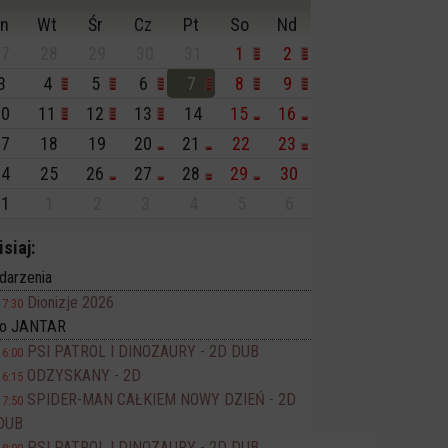
n
Wt
Śr
Cz
Pt
So
Nd
7
28
29
30
31
1
2
3
4
5
6
7
8
9
0
11
12
13
14
15
16
7
18
19
20
21
22
23
4
25
26
27
28
29
30
1
1
2
3
4
5
6
isiaj:
darzenia
Dionizje 2026
17:30
no JANTAR
PSI PATROL I DINOZAURY - 2D DUB
16:00
ODZYSKANY - 2D
16:15
SPIDER-MAN CAŁKIEM NOWY DZIEŃ - 2D
17:50
DUB
PSI PATROL I DINOZAURY - 2D DUB