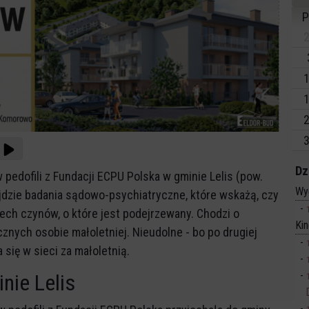
P
2
1
1
2
3
Dz
 pedofili z Fundacji ECPU Polska w gminie Lelis (pow.
Wy
ejdzie badania sądowo-psychiatryczne, które wskażą, czy
ech czynów, o które jest podejrzewany. Chodzi o
Ki
znych osobie małoletniej. Nieudolne - bo po drugiej
 się w sieci za małoletnią.
nie Lelis