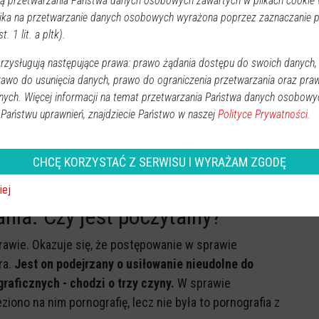
 przetwarzania Państwa danych osobowych zawartych w plikach cookie w
ika na przetwarzanie danych osobowych wyrażona poprzez zaznaczanie
t. 1 lit. a pltk).
zysługują następujące prawa: prawo żądania dostępu do swoich danych,
rawo do usunięcia danych, prawo do ograniczenia przetwarzania oraz pra
nych. Więcej informacji na temat przetwarzania Państwa danych osobowy
 Państwu uprawnień, znajdziecie Państwo w naszej
Polityce Prywatności.
CHCĘ KORZYSTAĆ Z SERWISU I WYRAŻAM ZGODĘ
, pokazując wizerunek sprawców. W tym przypadku jednak
est osobą ubezwłasnowolnioną.
iej
nia. Czy jest poczytalny?
rawie. Okazuje się, że postępowanie w sprawie
ra.
Jest on podejrzany o usiłowanie nieudolne do
raficznych - chodzi o trzy czyny.
W sprawie
iono na nim pornografię, lecz nie była to pornografia z