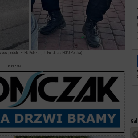
owców pedofili ECPU Polska (fot. Fundacja ECPU Polska)
REKLAMA
Kal