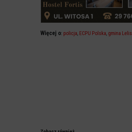
Więcej o
:
policja
,
ECPU Polska
,
gmina Lelis
Zobacz również