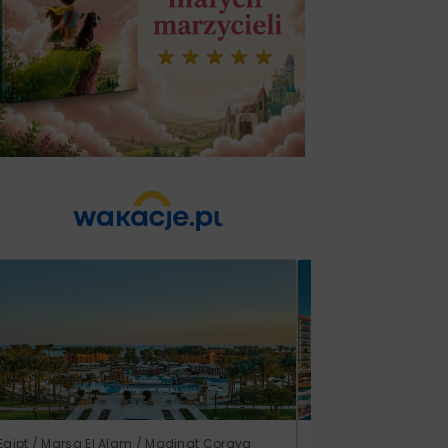
Egipt / Marsa El Alam / Madinat Coraya
Turcja / Riwiera Ture