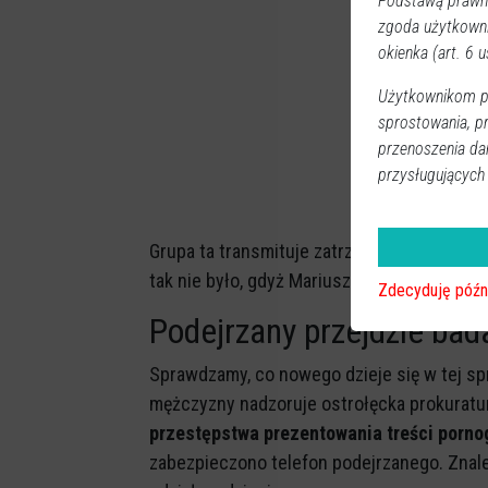
Podstawą prawną
zgoda użytkown
okienka (art. 6 us
Użytkownikom pr
sprostowania, p
przenoszenia da
przysługujących
Grupa ta transmituje zatrzymania na żywo
tak nie było, gdyż Mariusz z gminy Lelis j
Zdecyduję późn
Podejrzany przejdzie bada
Sprawdzamy, co nowego dzieje się w tej sp
mężczyzny nadzoruje ostrołęcka prokuratu
przestępstwa prezentowania treści pornog
zabezpieczono telefon podejrzanego. Znalez