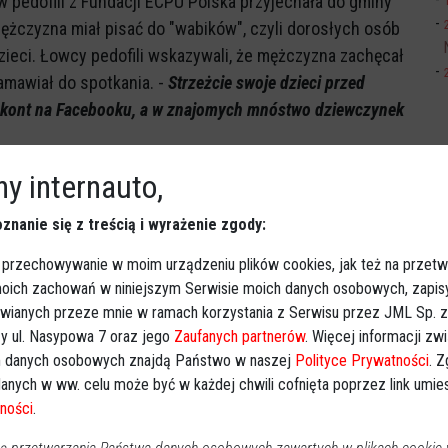
w pedofili z Fundacji ECPU Polska przyjechała do gminy
Mężczyzna miał pisać do "wabików", czyli dorosłych osób
dzieci. Łowcy pedofili wskazywali, że mężczyzna zachęcał
amawiał do spotkania. -
Strzeżcie swoje dzieci przed
ść kont na Facebooku, a w znajomych mnóstwo dziewczynek
y internauto,
znanie się z treścią i wyrażenie zgody:
 przechowywanie w moim urządzeniu plików cookies, jak też na przetw
 moich zachowań w niniejszym Serwisie moich danych osobowych, zapi
awianych przeze mnie w ramach korzystania z Serwisu przez JML Sp. z o
y ul. Nasypowa 7 oraz jego
Zaufanych partnerów
. Więcej informacji zw
 danych osobowych znajdą Państwo w naszej
Polityce Prywatności
. 
anych w ww. celu może być w każdej chwili cofnięta poprzez link umi
ności
.