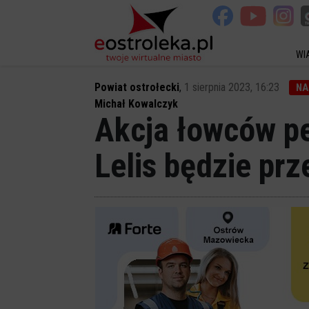
WI
Powiat ostrołecki
,
1 sierpnia 2023, 16:23
NA
Michał Kowalczyk
Akcja łowców pe
Lelis będzie prz