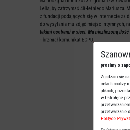
Na początku lipca 2023 r. grupa tzw. łowcó
Lelis, by zatrzymać 48-letniego Mariusza. 
z fundacji podających się w internecie za 
do wysyłania mu zdjęć miejsc intymnych, n
takimi osobami w sieci. Ma niezliczoną ilo
- brzmiał komunikat ECPU
.
Szanown
prosimy o zapo
Zgadzam się na
celach analizy
plikach, pozost
w Ostrołęce prz
przetwarzaniem
przetwarzanie d
Polityce Prywat