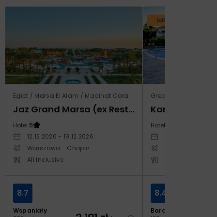
Lato 2026
Egipt / Marsa El Alam / Madinat Coraya
Grecja / Samos / Vo
Jaz Grand Marsa (ex Resta Grand Resort)
Kampos Villag
Hotel:
5
Hotel:
3.5
12.12.2026 - 19.12.2026
10.10.2026 - 17.1
Warszawa - Chopin
Warszawa - Cho
All Inclusive
All Inclusive
8.7
8.4
Wspaniały
Bardzo dobry