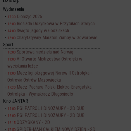
Dzisiaj:
Wydarzenia
Dionizje 2026
17:30
Biesiada Dożynkowa w Przytułach Starych
12:00
Święto jagody w Łodziskach
14:00
Charytatywny Maraton Zumby w Goworowie
16:00
Sport
Sportowa niedziela nad Narwią
10:00
VI Otwarte Mistrzostwa Ostrołęki w
11:00
wyciskaniu leżąc
Mecz ligi okręgowej Narew II Ostrołęka -
11:00
Ostrovia Ostrów Mazowiecka
Mecz Pucharu Polski Elektro-Energetyka
17:30
Ostrołęka - Wymakracz Długosiodło
Kino JANTAR
PSI PATROL I DINOZAURY - 2D DUB
14:00
PSI PATROL I DINOZAURY - 2D DUB
16:00
ODZYSKANY - 2D
16:15
SPIDER-MAN CAŁKIEM NOWY DZIEŃ - 2D
17:50