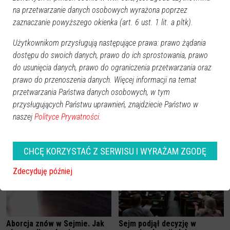
na przetwarzanie danych osobowych wyrażona poprzez
zaznaczanie powyższego okienka (art. 6 ust. 1 lit. a pltk).
Użytkownikom przysługują następujące prawa: prawo żądania
dostępu do swoich danych, prawo do ich sprostowania, prawo
do usunięcia danych, prawo do ograniczenia przetwarzania oraz
prawo do przenoszenia danych. Więcej informacji na temat
przetwarzania Państwa danych osobowych, w tym
przysługujących Państwu uprawnień, znajdziecie Państwo w
naszej
Polityce Prywatności.
Zobacz również
CHCĘ KORZYSTAĆ Z SERWISU I WYRAŻAM ZGODĘ
Zdecyduję później
Aborcja znów w Sejmie. Jak
Sejm podjął decyzję w