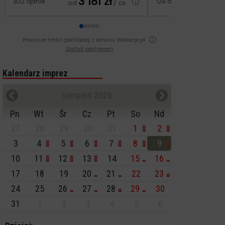
3 181
zł
2
832 opinie
129 opinii
od
/ os.
od
Powyższe treści pochodzą z serwisu Wakacje.pl
Zostań partnerem
Kalendarz imprez
sierpień 2026
Pn
Wt
Śr
Cz
Pt
So
Nd
27
28
29
30
31
1
2
3
4
5
6
7
8
9
10
11
12
13
14
15
16
17
18
19
20
21
22
23
24
25
26
27
28
29
30
31
1
2
3
4
5
6