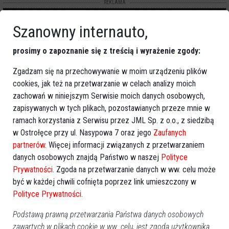
REKLAMA
Szanowny internauto,
prosimy o zapoznanie się z treścią i wyrażenie zgody:
Zgadzam się na przechowywanie w moim urządzeniu plików
cookies, jak też na przetwarzanie w celach analizy moich
Więcej o
:
dekryminalizacja aborcji
,
Kościół Katolicki
,
zachowań w niniejszym Serwisie moich danych osobowych,
cywilizacja śmierci
,
Sejm
,
piekło aborcyjne
zapisywanych w tych plikach, pozostawianych przeze mnie w
ramach korzystania z Serwisu przez JML Sp. z o.o., z siedzibą
w Ostrołęce przy ul. Nasypowa 7 oraz jego
Zaufanych
partnerów
. Więcej informacji związanych z przetwarzaniem
danych osobowych znajdą Państwo w naszej
Polityce
Prywatności
. Zgoda na przetwarzanie danych w ww. celu może
być w każdej chwili cofnięta poprzez link umieszczony w
Polityce Prywatności
.
Podstawą prawną przetwarzania Państwa danych osobowych
zawartych w plikach cookie w ww. celu, jest zgoda użytkownika