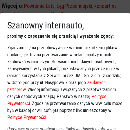
Więcej o
:
Powitanie Lata
,
Łęg Przedmiejski
,
koncert na
żywo
,
letnia atmosfera
,
Maja Bogucka
Szanowny internauto,
prosimy o zapoznanie się z treścią i wyrażenie zgody:
Zgadzam się na przechowywanie w moim urządzeniu plików
cookies, jak też na przetwarzanie w celach analizy moich
zachowań w niniejszym Serwisie moich danych osobowych,
zapisywanych w tych plikach, pozostawianych przeze mnie w
ramach korzystania z Serwisu przez JML Sp. z o.o., z siedzibą
w Ostrołęce przy ul. Nasypowa 7 oraz jego
Zaufanych
partnerów
. Więcej informacji związanych z przetwarzaniem
danych osobowych znajdą Państwo w naszej
Polityce
Prywatności
. Zgoda na przetwarzanie danych w ww. celu może
być w każdej chwili cofnięta poprzez link umieszczony w
Polityce Prywatności
.
Podstawą prawną przetwarzania Państwa danych osobowych