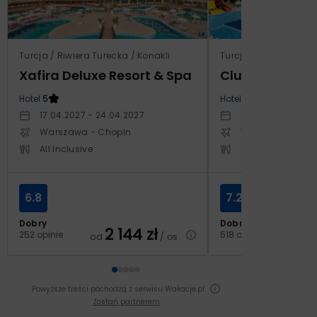
Turcja / Riwiera Turecka / Konakli
Turcja / Riwiera Ture
Xafira Deluxe Resort & Spa
Club Side Coa
Hotel:
5
Hotel:
5
17.04.2027 - 24.04.2027
20.10.2027 - 27.1
Warszawa - Chopin
Warszawa - Cho
All Inclusive
All Inclusive
6.8
7.2
Dobry
Dobry
2 144
zł
2
252 opinie
518 opinii
od
/ os.
od
Powyższe treści pochodzą z serwisu Wakacje.pl
Zostań partnerem