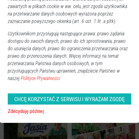
zawartych w plikach cookie w ww. celu, jest zgoda użytkownika
na przetwarzanie danych osobowych wyrażona poprzez
zaznaczanie powyższego okienka (art. 6 ust. 1 lit. a pltk).
Użytkownikom przysługują następujące prawa: prawo żądania
Zobacz również
dostępu do swoich danych, prawo do ich sprostowania, prawo
do usunięcia danych, prawo do ograniczenia przetwarzania oraz
prawo do przenoszenia danych. Więcej informacji na temat
przetwarzania Państwa danych osobowych, w tym
przysługujących Państwu uprawnień, znajdziecie Państwo w
naszej
Polityce Prywatności.
Taką kwotę zebrano podczas
Rzekuń Wita Lato 2026.
festynu dla Jasia.
Kabaret KaŁaMasz rozbawi
"Przełamaliśmy barierę
publiczność do łez. Solejuk z
CHCĘ KORZYSTAĆ Z SERWISU I WYRAŻAM ZGODĘ
niemożliwego!" [ZDJĘCIA]
„Rancza” wraca na scenę
[WIDEO]
Zdecyduję później