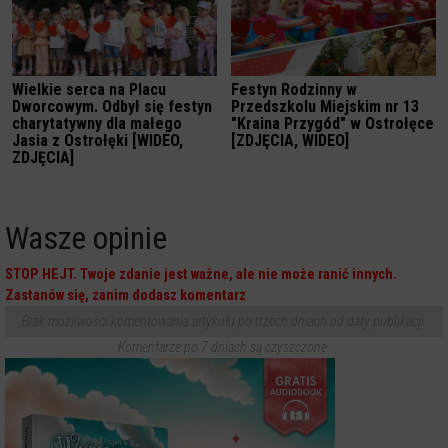
Wielkie serca na Placu
Festyn Rodzinny w
Dworcowym. Odbył się festyn
Przedszkolu Miejskim nr 13
charytatywny dla małego
"Kraina Przygód" w Ostrołęce
Jasia z Ostrołęki [WIDEO,
[ZDJĘCIA, WIDEO]
ZDJĘCIA]
Wasze opinie
STOP HEJT. Twoje zdanie jest ważne, ale nie może ranić innych.
Zastanów się, zanim dodasz komentarz
Brak możliwości komentowania artykułu po trzech dniach od daty publikacji.
Komentarze po 7 dniach są czyszczone.