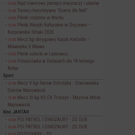
Rajd rowerowy pamięci marynarzy i ułanów
10:00
Turniej charytatywny "Gramy dla Neli"
12:00
Piknik rodzinny w Wachu
14:00
Piknik Wiejski Kulturalnie w Drężewie –
15:00
Kurpiowskie Smaki 2026
Mecz ligi okręgowej Kurpik Kadzidło -
15:00
Mławianka II Mława
Piknik sołecki w Laskowcu
15:00
Potańcówka w Durlasach dla 18-letniego
16:00
Antka
Sport
Mecz V ligi Narew Ostrołęka - Ożarowianka
12:00
Ożarów Mazowiecki
Mecz III ligi KS CK Troszyn - Mazovia Mińsk
13:00
Mazowiecki
Kino JANTAR
PSI PATROL I DINOZAURY - 2D DUB
14:00
PSI PATROL I DINOZAURY - 2D DUB
16:00
ODZYSKANY - 2D
16:15