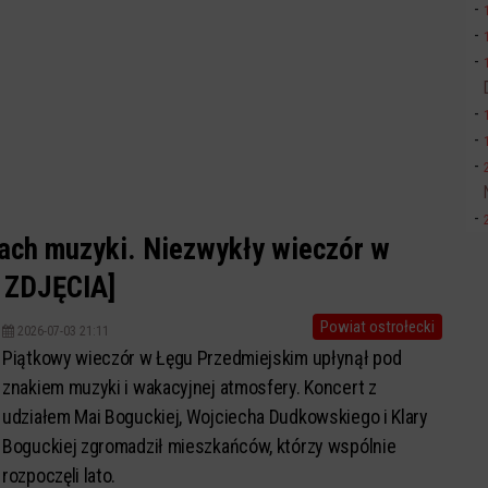
kach muzyki. Niezwykły wieczór w
 ZDJĘCIA]
Powiat ostrołecki
2026-07-03 21:11
Piątkowy wieczór w Łęgu Przedmiejskim upłynął pod
znakiem muzyki i wakacyjnej atmosfery. Koncert z
udziałem Mai Boguckiej, Wojciecha Dudkowskiego i Klary
Boguckiej zgromadził mieszkańców, którzy wspólnie
rozpoczęli lato.