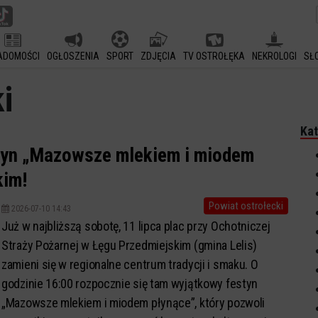
ADOMOŚCI
OGŁOSZENIA
SPORT
ZDJĘCIA
TV OSTROŁĘKA
NEKROLOGI
SŁ
i
Kat
estyn „Mazowsze mlekiem i miodem
kim!
Powiat ostrołecki
2026-07-10 14:43
Już w najbliższą sobotę, 11 lipca plac przy Ochotniczej
Straży Pożarnej w Łęgu Przedmiejskim (gmina Lelis)
zamieni się w regionalne centrum tradycji i smaku. O
godzinie 16:00 rozpocznie się tam wyjątkowy festyn
„Mazowsze mlekiem i miodem płynące”, który pozwoli