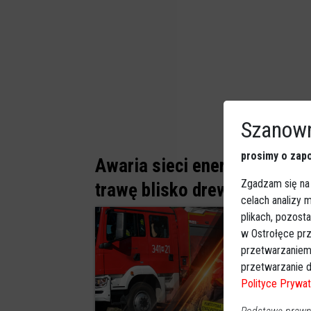
Szanown
prosimy o zapo
Awaria sieci energetycznej p
Zgadzam się na
trawę blisko drewnianego b
celach analizy
plikach, pozost
w Ostrołęce prz
przetwarzaniem
przetwarzanie d
Polityce Prywat