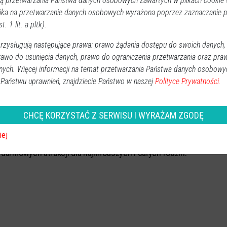
 przetwarzania Państwa danych osobowych zawartych w plikach cookie w
ika na przetwarzanie danych osobowych wyrażona poprzez zaznaczanie
drewnianego budynku mieszkalnego.
t. 1 lit. a pltk).
. Wyjątkowy parafialny festyn
zysługują następujące prawa: prawo żądania dostępu do swoich danych,
rawo do usunięcia danych, prawo do ograniczenia przetwarzania oraz pra
kim
nych. Więcej informacji na temat przetwarzania Państwa danych osobowy
 Państwu uprawnień, znajdziecie Państwo w naszej
Polityce Prywatności.
Powiat ostrołecki
2026-05-28 10:35
Już w najbliższą niedzielę, 31 maja, mieszkańcy oraz
goście będą mieli okazję wziąć udział w Parafialnym
CHCĘ KORZYSTAĆ Z SERWISU I WYRAŻAM ZGODĘ
Festynie Rodzinnym pod hasłem „Rozwijaj talent z
iej
Mazowszem”. Organizatorzy przygotowali masę
darmowych atrakcji dla najmłodszych i całych rodzin.