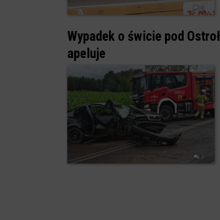
0
Wypadek o świcie pod Ostroł
apeluje
4