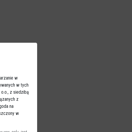
arzanie w
sywanych w tych
.o., z siedzibą
iązanych z
Zgoda na
eszczony w