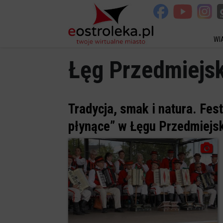
WI
Łęg Przedmiejsk
Tradycja, smak i natura. F
płynące” w Łęgu Przedmiejs