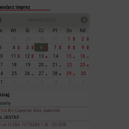
endarz imprez
sierpień 2026
n
Wt
Śr
Cz
Pt
So
Nd
7
28
29
30
31
1
2
3
4
5
6
7
8
9
0
11
12
13
14
15
16
7
18
19
20
21
22
23
4
25
26
27
28
29
30
1
1
2
3
4
5
6
isiaj:
ncerty
Art-Czwartek Ilona Jaworska
19:00
no JANTAR
FLEAK. FUTRZAK I JA - 2D DUB
11:00