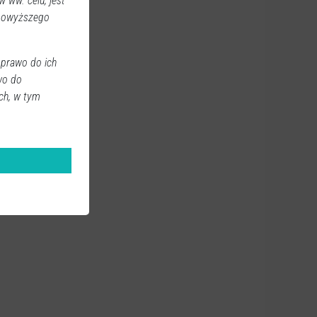
 ww. celu, jest
 powyższego
 prawo do ich
wo do
ch, w tym