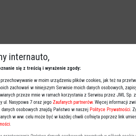
y internauto,
znanie się z treścią i wyrażenie zgody:
rzyczyną pożaru. Ogień zajął krzewy i
 przechowywanie w moim urządzeniu plików cookies, jak też na przetw
udynku
 moich zachowań w niniejszym Serwisie moich danych osobowych, zapi
Powiat ostrołecki
awianych przeze mnie w ramach korzystania z Serwisu przez JML Sp. z o
2026-05-28 11:28
y ul. Nasypowa 7 oraz jego
Zaufanych partnerów
. Więcej informacji zw
Do niebezpiecznego zdarzenia doszło w środę, 27 maja, w
 danych osobowych znajdą Państwo w naszej
Polityce Prywatności
. 
miejscowości Łęg Przedmiejski pod Ostrołęką. Wadliwa
anych w ww. celu może być w każdej chwili cofnięta poprzez link umi
instalacja przesyłowa energii elektrycznej doprowadziła
ności
.
do zerwania linii i wybuchu pożaru na terenie prywatnej
posesji. Ogień pojawił się niebezpiecznie blisko