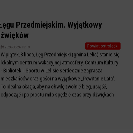
Łęgu Przedmiejskim. Wyjątkowy
 dźwięków
Powiat ostrołecki
2026-06-26 13:19
W piątek, 3 lipca, Łęg Przedmiejski (gmina Lelis) stanie się
lokalnym centrum wakacyjnej atmosfery. Centrum Kultury
- Biblioteki i Sportu w Lelisie serdecznie zaprasza
mieszkańców oraz gości na wyjątkowe „Powitanie Lata”.
To idealna okazja, aby na chwilę zwolnić bieg, usiąść,
odpocząć i po prostu miło spędzić czas przy dźwiękach
muzyki na żywo.