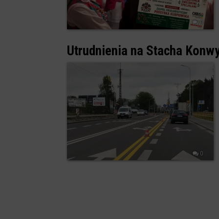
0
Utrudnienia na Stacha Konwy
0