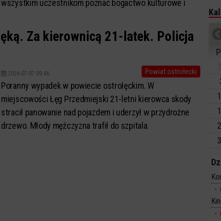
wszystkim uczestnikom poznać bogactwo kulturowe i
Kal
kulinarne regionu.
ęką. Za kierownicą 21-latek. Policja
P
2
Powiat ostrołecki
2026-07-07 09:46
Poranny wypadek w powiecie ostrołęckim. W
1
miejscowości Łęg Przedmiejski 21-letni kierowca skody
1
stracił panowanie nad pojazdem i uderzył w przydrożne
drzewo. Młody mężczyzna trafił do szpitala.
2
3
Dz
Ko
Ki