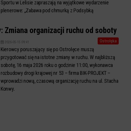
Sportu w Lelisie zapraszają na wyjątkowe wydarzenie
plenerowe: „Zabawa pod chmurką z Podsybką
Kurpiowską”. Impreza odbędzie się na p...
: Zmiana organizacji ruchu od soboty
Ostrołęka
2026-05-15 09:41
Kierowcy poruszający się po Ostrołęce muszą
przygotować się na istotne zmiany w ruchu. W najbliższą
sobotę, 16 maja 2026 roku o godzinie 11:00, wykonawca
rozbudowy drogi krajowej nr 53 – firma BIK-PROJEKT –
wprowadzi nową, czasową organizację ruchu na ul. Stacha
Konwy.