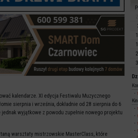
P
2
1
1
2
3
Dz
Ko
kować kalendarze. XI edycja Festiwalu Muzycznego
Ki
łomie sierpnia i września, dokładnie od 28 sierpnia do 6
e jednak wyjątkowe z powodu zupełnie nowego projektu
staną warsztaty mistrzowskie MasterClass, które