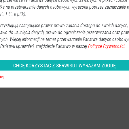
 przetwarzania Państwa danych osobowych zawartych w plikach cookie w
ika na przetwarzanie danych osobowych wyrażona poprzez zaznaczanie
t. 1 lit. a pltk).
zysługują następujące prawa: prawo żądania dostępu do swoich danych,
rawo do usunięcia danych, prawo do ograniczenia przetwarzania oraz pra
nych. Więcej informacji na temat przetwarzania Państwa danych osobowy
 Państwu uprawnień, znajdziecie Państwo w naszej
Polityce Prywatności.
CHCĘ KORZYSTAĆ Z SERWISU I WYRAŻAM ZGODĘ
iej