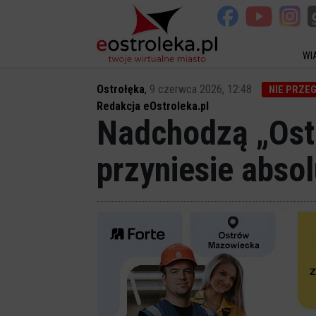
WI
Ostrołęka
,
9 czerwca 2026, 12:48
NIE PRZE
Redakcja eOstroleka.pl
Nadchodzą „Ostr
przyniesie abso