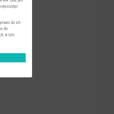
 ww. celu, jest
 powyższego
 prawo do ich
wo do
ch, w tym