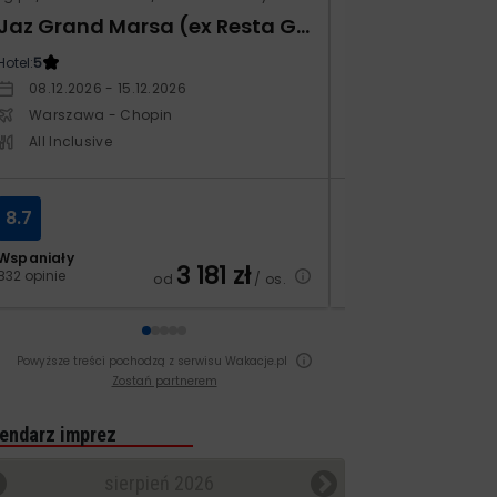
Jaz Grand Marsa (ex Resta Grand Resort)
Xafira Deluxe 
Hotel:
5
Hotel:
5
08.12.2026 - 15.12.2026
17.04.2027 - 24.
Warszawa - Chopin
Warszawa - Ch
All Inclusive
All Inclusive
8.7
6.9
Wspaniały
Dobry
3 181
zł
832 opinie
251 opinii
od
/ os.
Powyższe treści pochodzą z serwisu Wakacje.pl
Zostań partnerem
endarz imprez
sierpień 2026