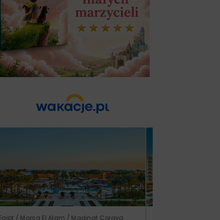
Egipt / Marsa El Alam / Madinat Coraya
Turcja / Riwiera Ture