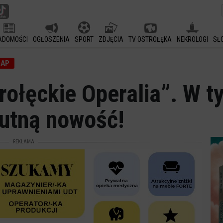
ADOMOŚCI
OGŁOSZENIA
SPORT
ZDJĘCIA
TV OSTROŁĘKA
NEKROLOGI
SŁ
GAP
ołęckie Operalia”. W ty
lutną nowość!
REKLAMA