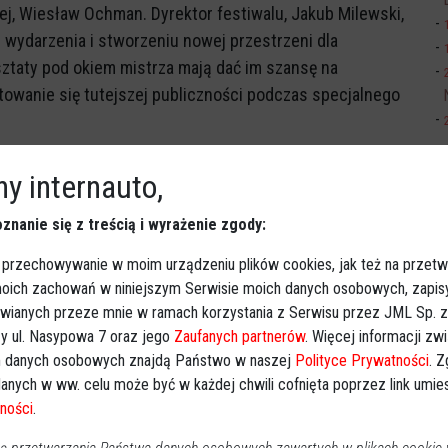
j, Wiesław Ochman. Dyrektor festiwalu, Jakub Milewski,
 wydarzenia i stworzeniu nowej przestrzeni dla
ztaty pod okiem mistrza mają dać im szansę na
ntowanie się tutejszej publiczności podczas specjalnego
ych
y internauto,
praszają śpiewaczki i śpiewaków operowych w wieku od
h jest mocno ograniczona. Komisja na podstawie
znanie się z treścią i wyrażenie zgody:
 8 uczestników. Sami wezmą oni udział w lekcjach
 przechowywanie w moim urządzeniu plików cookies, jak też na przetw
dniach 1-3 września.
 moich zachowań w niniejszym Serwisie moich danych osobowych, zapi
awianych przeze mnie w ramach korzystania z Serwisu przez JML Sp. z o
szenia są przyjmowane tylko do 22 czerwca do godziny
y ul. Nasypowa 7 oraz jego
Zaufanych partnerów
. Więcej informacji zw
ymagane załączniki i dokumenty należy wysyłać na
 danych osobowych znajdą Państwo w naszej
Polityce Prywatności
. 
 wokaliści o decyzji dowiedzą się najpóźniej do 6 lipca.
anych w ww. celu może być w każdej chwili cofnięta poprzez link umi
dotyczące zgłoszeń są dostępne na stronie oraz w
ności
.