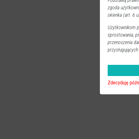
Podstawą prawną
zgoda użytkown
okienka (art. 6 us
Użytkownikom pr
sprostowania, p
przenoszenia da
przysługujących
Zdecyduję późn