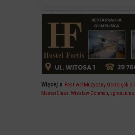
Więcej o
:
Festiwal Muzyczny Ostrołęckie 
MasterClass
,
Wiesław Ochman
,
zgłoszenia