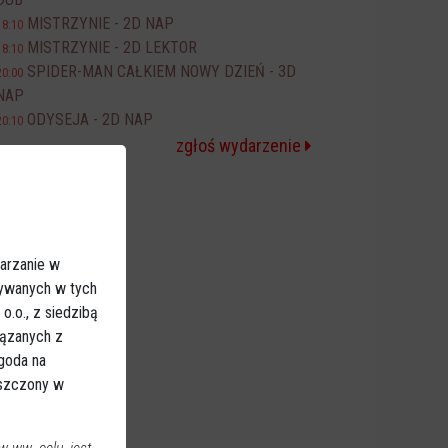
MISTRZYNIE - 2D NAP
18:10
MISTRZYNIE - 2D LEKTOR
18:10
SPIDER-MAN CAŁKIEM NOWY DZIEŃ - 3D
20:00
NAP
ODYSEJA - 2D NAP
20:10
zgłoś wydarzenie
arzanie w
sywanych w tych
.o., z siedzibą
iązanych z
Zgoda na
eszczony w