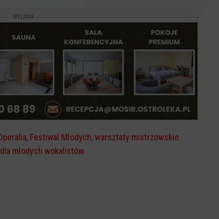
REKLAMA
Operalia
,
Festiwal Młodych
,
warsztaty mistrzowskie
 dla młodych wokalistów