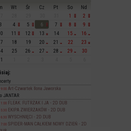
n
Wt
Śr
Cz
Pt
So
Nd
7
28
29
30
31
1
2
3
4
5
6
7
8
9
0
11
12
13
14
15
16
7
18
19
20
21
22
23
4
25
26
27
28
29
30
1
1
2
3
4
5
6
isiaj:
ncerty
Art-Czwartek Ilona Jaworska
19:00
no JANTAR
FLEAK. FUTRZAK I JA - 2D DUB
11:00
EKIPA ZWIERZAKÓW - 2D DUB
15:30
WYSCHNIĘCI - 2D DUB
16:30
SPIDER-MAN CAŁKIEM NOWY DZIEŃ - 2D
17:00
DUB