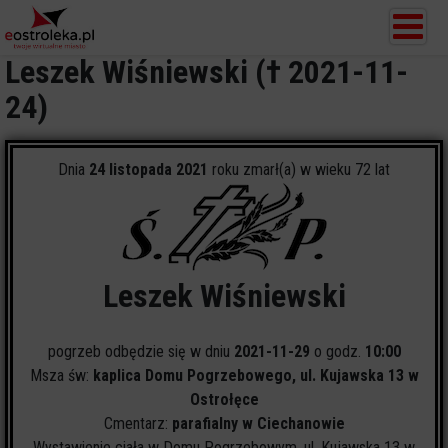
Leszek Wiśniewski († 2021-11-
24)
Dnia
24 listopada 2021
roku zmarł(a) w wieku 72 lat
Leszek Wiśniewski
pogrzeb odbędzie się w dniu
2021-11-29
o godz.
10:00
Msza św:
kaplica Domu Pogrzebowego, ul. Kujawska 13 w
Ostrołęce
Cmentarz:
parafialny w Ciechanowie
Wystawienie ciała w Domu Pogrzebowym, ul. Kujawska 13 w