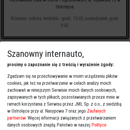
Ostrołęce.
Różaniec: sobota, niedziela - godz. 15:00; poniedziałek, godz.
9:00.
Szanowny internauto,
prosimy o zapoznanie się z treścią i wyrażenie zgody:
0
zapalonych świeczek
Zgadzam się na przechowywanie w moim urządzeniu plików
cookies, jak też na przetwarzanie w celach analizy moich
🕯
Zapal świeczkę
↗
Udostępnij
zachowań w niniejszym Serwisie moich danych osobowych,
zapisywanych w tych plikach, pozostawianych przeze mnie w
ramach korzystania z Serwisu przez JML Sp. z o.o., z siedzibą
wróć
w Ostrołęce przy ul. Nasypowa 7 oraz jego
Zaufanych
partnerów
. Więcej informacji związanych z przetwarzaniem
danych osobowych znajdą Państwo w naszej
Polityce