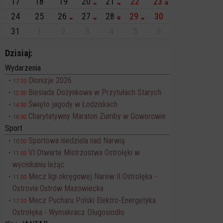
17
18
19
20
21
22
23
24
25
26
27
28
29
30
31
1
2
3
4
5
6
Dzisiaj:
Wydarzenia
Dionizje 2026
17:30
Biesiada Dożynkowa w Przytułach Starych
12:00
Święto jagody w Łodziskach
14:00
Charytatywny Maraton Zumby w Goworowie
16:00
Sport
Sportowa niedziela nad Narwią
10:00
VI Otwarte Mistrzostwa Ostrołęki w
11:00
wyciskaniu leżąc
Mecz ligi okręgowej Narew II Ostrołęka -
11:00
Ostrovia Ostrów Mazowiecka
Mecz Pucharu Polski Elektro-Energetyka
17:30
Ostrołęka - Wymakracz Długosiodło