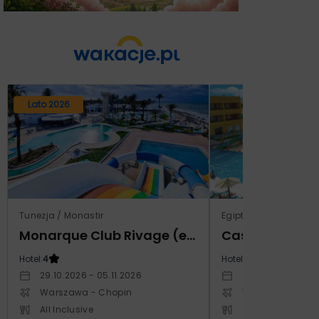
Lato 2026
Tunezja / Monastir
Egipt / Marsa El Alam 
Monarque Club Rivage (ex Calimera)
Hotel:
4
Hotel:
5
29.10.2026 - 05.11.2026
12.03.2027 - 19.0
Warszawa - Chopin
Warszawa - Cho
All Inclusive
All Inclusive