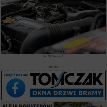
fot. eOstrołęka.pl
REKLAMA