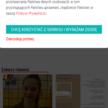
przetwarzania Państwa danych osobowych, w tym
przysługujących Państwu uprawnień, znajdziecie Państwo w
naszej
Polityce Prywatności.
CHCĘ KORZYSTAĆ Z SERWISU I WYRAŻAM ZGODĘ
Zdecyduję później
Zobacz również