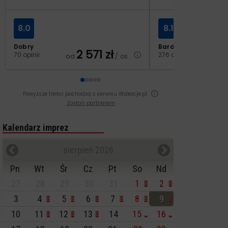
8.0
8.1
Dobry
Bardzo dobry
2 571
zł
3
70 opinii
276 opinii
od
/ os.
od
Powyższe treści pochodzą z serwisu Wakacje.pl
Zostań partnerem
Kalendarz imprez
sierpień 2026
Pn
Wt
Śr
Cz
Pt
So
Nd
27
28
29
30
31
1
2
3
4
5
6
7
8
9
10
11
12
13
14
15
16