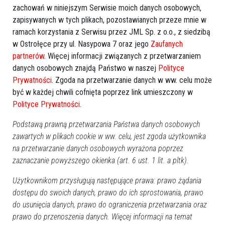
REKLAMA
zachowań w niniejszym Serwisie moich danych osobowych,
zapisywanych w tych plikach, pozostawianych przeze mnie w
ramach korzystania z Serwisu przez JML Sp. z o.o., z siedzibą
w Ostrołęce przy ul. Nasypowa 7 oraz jego
Zaufanych
partnerów
. Więcej informacji związanych z przetwarzaniem
danych osobowych znajdą Państwo w naszej
Polityce
Prywatności
. Zgoda na przetwarzanie danych w ww. celu może
Więcej o
:
Adam K.
,
Ostrołęka
,
mechanik
,
mechanik oszust
być w każdej chwili cofnięta poprzez link umieszczony w
Ostrołęka
,
Adam K. Ostrołęka mechanik
,
nieuczciwy
Polityce Prywatności
.
mechanik
,
oszustwo
,
policja
,
Policja Ostrołęka
Podstawą prawną przetwarzania Państwa danych osobowych
zawartych w plikach cookie w ww. celu, jest zgoda użytkownika
na przetwarzanie danych osobowych wyrażona poprzez
zaznaczanie powyższego okienka (art. 6 ust. 1 lit. a pltk).
Użytkownikom przysługują następujące prawa: prawo żądania
dostępu do swoich danych, prawo do ich sprostowania, prawo
do usunięcia danych, prawo do ograniczenia przetwarzania oraz
prawo do przenoszenia danych. Więcej informacji na temat