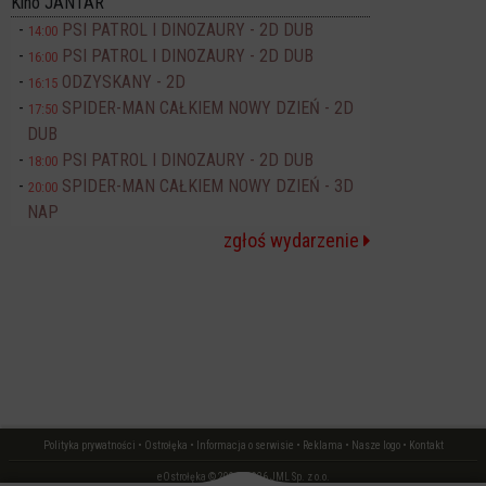
Kino JANTAR
PSI PATROL I DINOZAURY - 2D DUB
14:00
PSI PATROL I DINOZAURY - 2D DUB
16:00
ODZYSKANY - 2D
16:15
SPIDER-MAN CAŁKIEM NOWY DZIEŃ - 2D
17:50
DUB
PSI PATROL I DINOZAURY - 2D DUB
18:00
SPIDER-MAN CAŁKIEM NOWY DZIEŃ - 3D
20:00
NAP
zgłoś wydarzenie
Polityka prywatności
•
Ostrołęka
•
Informacja o serwisie
•
Reklama
•
Nasze logo
•
Kontakt
eOstrołęka © 2006 - 2026 JML Sp. z o.o.