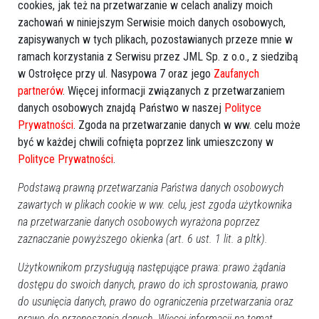
cookies, jak też na przetwarzanie w celach analizy moich
zachowań w niniejszym Serwisie moich danych osobowych,
zapisywanych w tych plikach, pozostawianych przeze mnie w
ramach korzystania z Serwisu przez JML Sp. z o.o., z siedzibą
w Ostrołęce przy ul. Nasypowa 7 oraz jego
Zaufanych
partnerów
. Więcej informacji związanych z przetwarzaniem
danych osobowych znajdą Państwo w naszej
Polityce
Niewybuch przy ulicy
Niewybuch w Krukach.
Granicznej
Ewakuowano około 70 osób
Prywatności
. Zgoda na przetwarzanie danych w ww. celu może
[ZDJĘCIA]
być w każdej chwili cofnięta poprzez link umieszczony w
Polityce Prywatności
.
Podstawą prawną przetwarzania Państwa danych osobowych
zawartych w plikach cookie w ww. celu, jest zgoda użytkownika
na przetwarzanie danych osobowych wyrażona poprzez
zaznaczanie powyższego okienka (art. 6 ust. 1 lit. a pltk).
Użytkownikom przysługują następujące prawa: prawo żądania
Uwaga kierowcy: Droga do
Niewybuch w Goworkach
miejscowości Łazy
[FOTO]
dostępu do swoich danych, prawo do ich sprostowania, prawo
zablokowana
do usunięcia danych, prawo do ograniczenia przetwarzania oraz
prawo do przenoszenia danych. Więcej informacji na temat