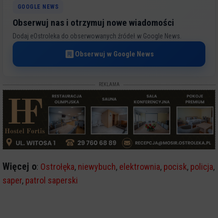
GOOGLE NEWS
Obserwuj nas i otrzymuj nowe wiadomości
Dodaj eOstroleka do obserwowanych źródeł w Google News.
Obserwuj w Google News
REKLAMA
Więcej o
:
Ostrołęka
,
niewybuch
,
elektrownia
,
pocisk
,
policja
,
saper
,
patrol saperski