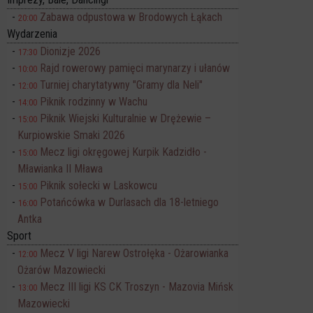
Zabawa odpustowa w Brodowych Łąkach
20:00
Wydarzenia
Dionizje 2026
17:30
Rajd rowerowy pamięci marynarzy i ułanów
10:00
Turniej charytatywny "Gramy dla Neli"
12:00
Piknik rodzinny w Wachu
14:00
Piknik Wiejski Kulturalnie w Drężewie –
15:00
Kurpiowskie Smaki 2026
Mecz ligi okręgowej Kurpik Kadzidło -
15:00
Mławianka II Mława
Piknik sołecki w Laskowcu
15:00
Potańcówka w Durlasach dla 18-letniego
16:00
Antka
Sport
Mecz V ligi Narew Ostrołęka - Ożarowianka
12:00
Ożarów Mazowiecki
Mecz III ligi KS CK Troszyn - Mazovia Mińsk
13:00
Mazowiecki