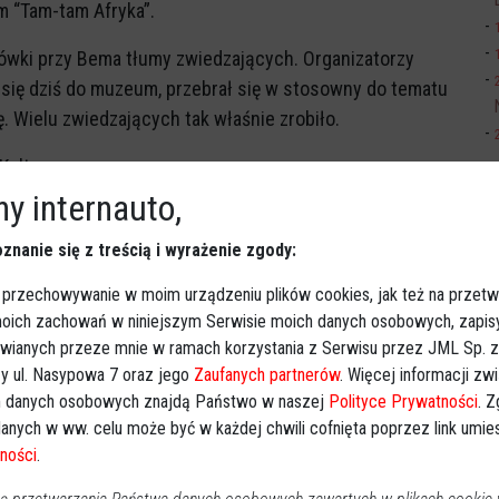
m “Tam-tam Afryka”.
wki przy Bema tłumy zwiedzających. Organizatorzy
e się dziś do muzeum, przebrał się w stosowny do tematu
. Wielu zwiedzających tak właśnie zrobiło.
Kultury
bębnach i tańca afrykańskiego. W ramach nocy muzeów
y internauto,
YA. W kolejnych salach można było samodzielnie
znanie się z treścią i wyrażenie zgody:
ą Dogonów, biżuterię czy obrazy w stylu Tingatinga.
 przechowywanie w moim urządzeniu plików cookies, jak też na przetw
okiem atrakcji, mogli złapać chwilę oddechu i
 moich zachowań w niniejszym Serwisie moich danych osobowych, zapi
LI-KULI” oferującym egzotyczne smaki tubylców z ZSZ nr
awianych przeze mnie w ramach korzystania z Serwisu przez JML Sp. z o
y ul. Nasypowa 7 oraz jego
Zaufanych partnerów
. Więcej informacji zw
 danych osobowych znajdą Państwo w naszej
Polityce Prywatności
. 
jne w ramach projektu „Czy mnie słychać?”, na które
anych w ww. celu może być w każdej chwili cofnięta poprzez link umi
a dzieci, rodzin i dorosłych. Organizatorem projektu
ności
.
skwer na palcu Bema, przed Muzeum).