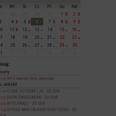
n
Wt
Śr
Cz
Pt
So
Nd
7
28
29
30
31
1
2
3
4
5
6
7
8
9
0
11
12
13
14
15
16
7
18
19
20
21
22
23
4
25
26
27
28
29
30
1
1
2
3
4
5
6
isiaj:
ncerty
Art-Czwartek Ilona Jaworska
19:00
no JANTAR
FLEAK. FUTRZAK I JA - 2D DUB
11:00
EKIPA ZWIERZAKÓW - 2D DUB
15:30
WYSCHNIĘCI - 2D DUB
16:30
SPIDER-MAN CAŁKIEM NOWY DZIEŃ - 2D
17:00
DUB