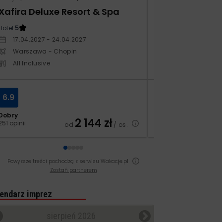
Xafira Deluxe Resort & Spa
Kampos Villag
Hotel:
5
Hotel:
3.5
17.04.2027 - 24.04.2027
10.10.2026 - 17.1
Warszawa - Chopin
Warszawa - Ch
All Inclusive
All Inclusive
6.9
8.4
Dobry
Bardzo dobry
2 144
zł
251 opinii
129 opinii
od
/ os.
Powyższe treści pochodzą z serwisu Wakacje.pl
Zostań partnerem
endarz imprez
sierpień 2026