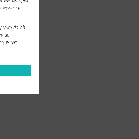
 ww. celu, jest
 powyższego
 prawo do ich
wo do
ch, w tym