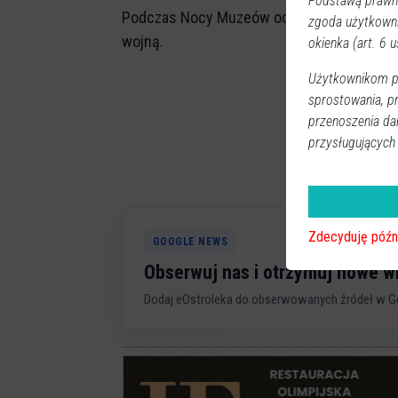
Podstawą prawną
Podczas Nocy Muzeów odbywała się będzie z
zgoda użytkown
wojną.
okienka (art. 6 us
Użytkownikom pr
sprostowania, p
przenoszenia da
przysługujących
Zdecyduję późn
GOOGLE NEWS
Obserwuj nas i otrzymuj nowe 
Dodaj eOstroleka do obserwowanych źródeł w G