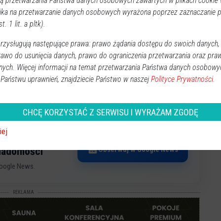
 przetwarzania Państwa danych osobowych zawartych w plikach cookie w
biórka pieniężna na pomoc dla Ukrainy dotkniętej
ika na przetwarzanie danych osobowych wyrażona poprzez zaznaczanie
t. 1 lit. a pltk).
zysługują następujące prawa: prawo żądania dostępu do swoich danych,
rawo do usunięcia danych, prawo do ograniczenia przetwarzania oraz pra
nych. Więcej informacji na temat przetwarzania Państwa danych osobowy
 Państwu uprawnień, znajdziecie Państwo w naszej
Polityce Prywatności.
CHCĘ KORZYSTAĆ Z SERWISU I WYRAŻAM ZGODĘ
iej
Obserwuj w Google News
wiadomości
oogle News.
REKLAMA