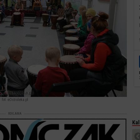
fot. eOstroleka.pl
REKLAMA
Kal