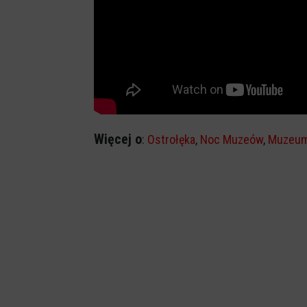
Więcej o
:
Ostrołęka
,
Noc Muzeów
,
Muzeum 