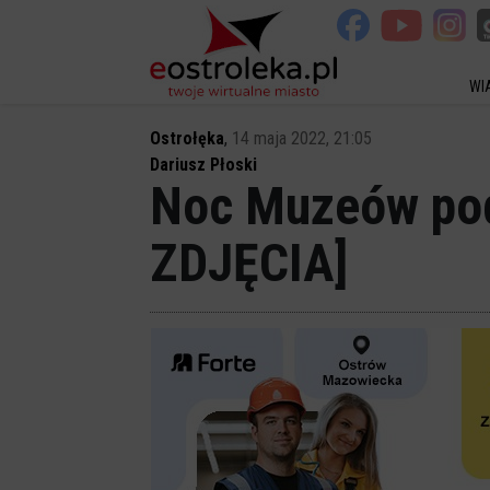
WI
Ostrołęka
,
14 maja 2022, 21:05
Dariusz Płoski
Noc Muzeów pod
ZDJĘCIA]