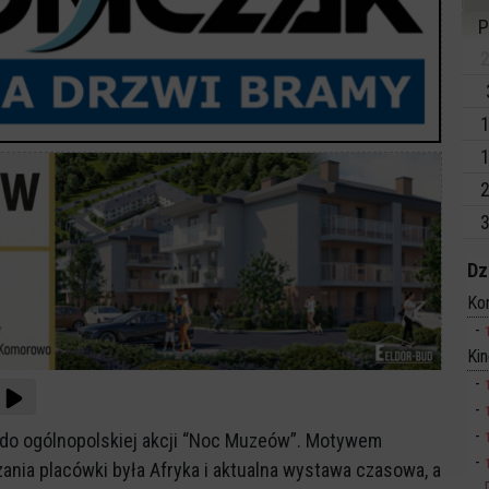
P
2
1
1
2
3
Dz
Ko
Ki
 do ogólnopolskiej akcji “Noc Muzeów”. Motywem
ia placówki była Afryka i aktualna wystawa czasowa, a