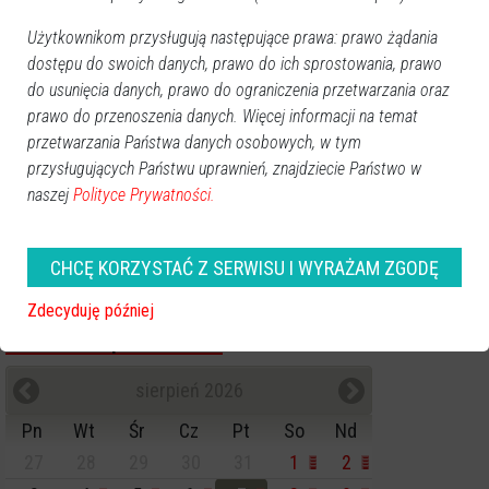
Kategorie
Użytkownikom przysługują następujące prawa: prawo żądania
Ostrołęka
dostępu do swoich danych, prawo do ich sprostowania, prawo
do usunięcia danych, prawo do ograniczenia przetwarzania oraz
Powiat ostrołecki
prawo do przenoszenia danych. Więcej informacji na temat
Sport
przetwarzania Państwa danych osobowych, w tym
Balujemy
przysługujących Państwu uprawnień, znajdziecie Państwo w
Region
naszej
Polityce Prywatności.
Polska
Budujemy
CHCĘ KORZYSTAĆ Z SERWISU I WYRAŻAM ZGODĘ
Kościół i społeczeństwo
TV Ostrołęka
Zdecyduję później
Kalendarz imprez
sierpień 2026
Pn
Wt
Śr
Cz
Pt
So
Nd
27
28
29
30
31
1
2