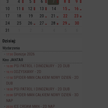
3
4
5
6
7
8
9
10
11
12
13
14
15
16
17
18
19
20
21
22
23
24
25
26
27
28
29
30
31
1
2
3
4
5
6
Dzisiaj:
Wydarzenia
Dionizje 2026
17:30
Kino JANTAR
PSI PATROL I DINOZAURY - 2D DUB
16:00
ODZYSKANY - 2D
16:15
SPIDER-MAN CAŁKIEM NOWY DZIEŃ - 2D
17:50
DUB
PSI PATROL I DINOZAURY - 2D DUB
18:00
SPIDER-MAN CAŁKIEM NOWY DZIEŃ - 3D
20:00
NAP
ICE CREAM MAN - 2D NAP
20:30