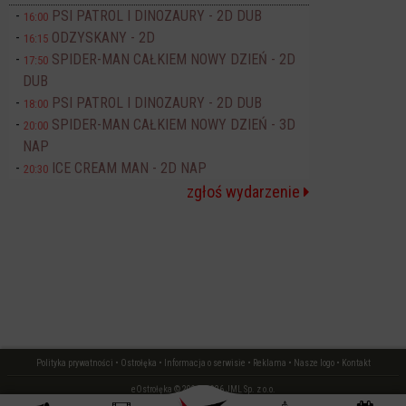
PSI PATROL I DINOZAURY - 2D DUB
16:00
ODZYSKANY - 2D
16:15
SPIDER-MAN CAŁKIEM NOWY DZIEŃ - 2D
17:50
DUB
PSI PATROL I DINOZAURY - 2D DUB
18:00
SPIDER-MAN CAŁKIEM NOWY DZIEŃ - 3D
20:00
NAP
ICE CREAM MAN - 2D NAP
20:30
zgłoś wydarzenie
Polityka prywatności
•
Ostrołęka
•
Informacja o serwisie
•
Reklama
•
Nasze logo
•
Kontakt
eOstrołęka © 2006 - 2026 JML Sp. z o.o.
czas: 0.03 s.