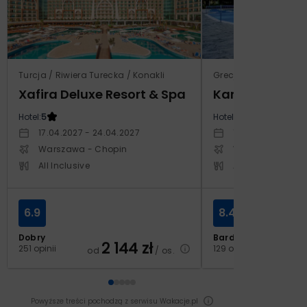
Turcja / Riwiera Turecka / Konakli
Grecja / Samos / Vo
Xafira Deluxe Resort & Spa
Kampos Villag
Hotel:
5
Hotel:
3.5
17.04.2027 - 24.04.2027
10.10.2026 - 17.1
Warszawa - Chopin
Warszawa - Cho
All Inclusive
All Inclusive
6.9
8.4
Dobry
Bardzo dobry
2 144
zł
2
251 opinii
129 opinii
od
/ os.
od
Powyższe treści pochodzą z serwisu Wakacje.pl