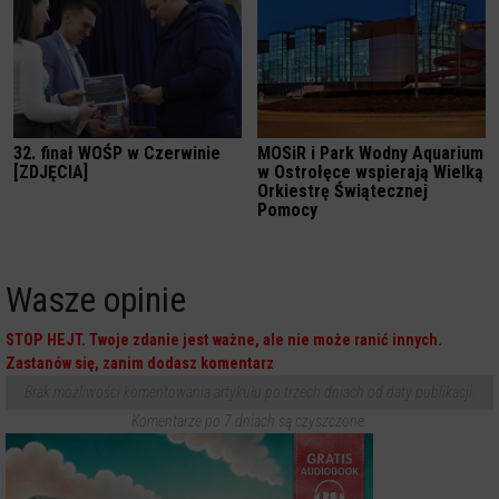
32. finał WOŚP w Czerwinie
MOSiR i Park Wodny Aquarium
[ZDJĘCIA]
w Ostrołęce wspierają Wielką
Orkiestrę Świątecznej
Pomocy
Wasze opinie
STOP HEJT. Twoje zdanie jest ważne, ale nie może ranić innych.
Zastanów się, zanim dodasz komentarz
Brak możliwości komentowania artykułu po trzech dniach od daty publikacji.
Komentarze po 7 dniach są czyszczone.