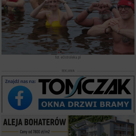
fot. eOstroleka.pl
REKLAMA