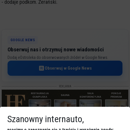
- dodaje podkom. Żerański.
GOOGLE NEWS
Obserwuj nas i otrzymuj nowe wiadomości
Dodaj eOstroleka do obserwowanych źródeł w Google News.
Obserwuj w Google News
REKLAMA
Szanowny internauto,
prosimy o zapoznanie się z treścią i wyrażenie zgody: