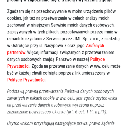
Więcej o
:
Ostrołęka
,
szantaż
,
policja
,
oszustwo
Zgadzam się na przechowywanie w moim urządzeniu plików
cookies, jak też na przetwarzanie w celach analizy moich
zachowań w niniejszym Serwisie moich danych osobowych,
zapisywanych w tych plikach, pozostawianych przeze mnie w
ramach korzystania z Serwisu przez JML Sp. z o.o., z siedzibą
w Ostrołęce przy ul. Nasypowa 7 oraz jego
Zaufanych
partnerów
. Więcej informacji związanych z przetwarzaniem
danych osobowych znajdą Państwo w naszej
Polityce
Prywatności
. Zgoda na przetwarzanie danych w ww. celu może
być w każdej chwili cofnięta poprzez link umieszczony w
Polityce Prywatności
.
Podstawą prawną przetwarzania Państwa danych osobowych
zawartych w plikach cookie w ww. celu, jest zgoda użytkownika
na przetwarzanie danych osobowych wyrażona poprzez
zaznaczanie powyższego okienka (art. 6 ust. 1 lit. a pltk).
Użytkownikom przysługują następujące prawa: prawo żądania