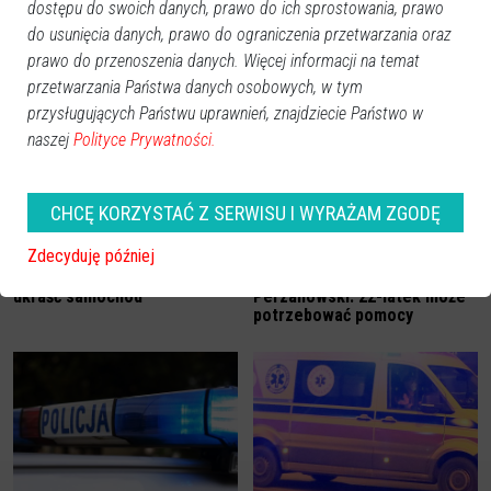
dostępu do swoich danych, prawo do ich sprostowania, prawo
do usunięcia danych, prawo do ograniczenia przetwarzania oraz
prawo do przenoszenia danych. Więcej informacji na temat
Zobacz również
przetwarzania Państwa danych osobowych, w tym
przysługujących Państwu uprawnień, znajdziecie Państwo w
naszej
Polityce Prywatności.
CHCĘ KORZYSTAĆ Z SERWISU I WYRAŻAM ZGODĘ
Zdecyduję później
Pijany recydywista próbował
Zaginął Mateusz
ukraść samochód
Perzanowski. 22-latek może
potrzebować pomocy