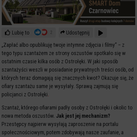
Lubię to
Udostępnij
2
„Zapłać albo opublikuję twoje intymne zdjęcia i filmy” – z
tego typu szantażem ze strony oszustów spotkało się w
ostatnim czasie kilka osób z Ostrołęki. W jaki sposób
szantażyści weszli w posiadanie prywatnych treści osób, od
których teraz domagają się znacznych kwot? Okazuje się, że
ofiary szantażu same je wysyłały. Sprawą zajmują się
policjanci z Ostrołęki
.
Szantaż, którego ofiarami padły osoby z Ostrołęki i okolic to
nowa metoda oszustów.
Jak jest jej mechanizm?
Przestępcy najpierw wysyłają zaproszenie na portalu
społecznościowym, potem zdobywają nasze zaufanie, a