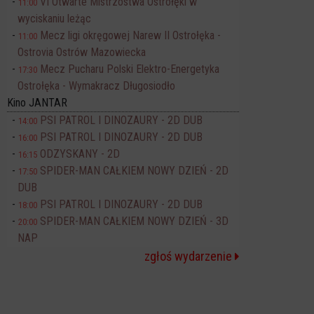
VI Otwarte Mistrzostwa Ostrołęki w
11:00
wyciskaniu leżąc
Mecz ligi okręgowej Narew II Ostrołęka -
11:00
Ostrovia Ostrów Mazowiecka
Mecz Pucharu Polski Elektro-Energetyka
17:30
Ostrołęka - Wymakracz Długosiodło
Kino JANTAR
PSI PATROL I DINOZAURY - 2D DUB
14:00
PSI PATROL I DINOZAURY - 2D DUB
16:00
ODZYSKANY - 2D
16:15
SPIDER-MAN CAŁKIEM NOWY DZIEŃ - 2D
17:50
DUB
PSI PATROL I DINOZAURY - 2D DUB
18:00
SPIDER-MAN CAŁKIEM NOWY DZIEŃ - 3D
20:00
NAP
zgłoś wydarzenie