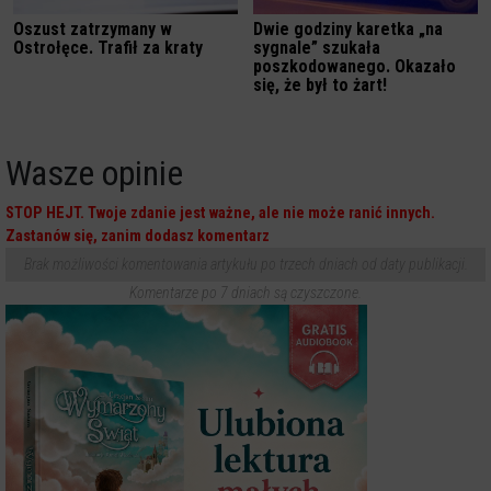
Oszust zatrzymany w
Dwie godziny karetka „na
Ostrołęce. Trafił za kraty
sygnale” szukała
poszkodowanego. Okazało
się, że był to żart!
Wasze opinie
STOP HEJT. Twoje zdanie jest ważne, ale nie może ranić innych.
Zastanów się, zanim dodasz komentarz
Brak możliwości komentowania artykułu po trzech dniach od daty publikacji.
Komentarze po 7 dniach są czyszczone.