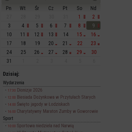
Pn
Wt
Śr
Cz
Pt
So
Nd
27
28
29
30
31
1
2
3
4
5
6
7
8
9
10
11
12
13
14
15
16
17
18
19
20
21
22
23
24
25
26
27
28
29
30
31
1
2
3
4
5
6
Dzisiaj:
Wydarzenia
Dionizje 2026
17:30
Biesiada Dożynkowa w Przytułach Starych
12:00
Święto jagody w Łodziskach
14:00
Charytatywny Maraton Zumby w Goworowie
16:00
Sport
Sportowa niedziela nad Narwią
10:00