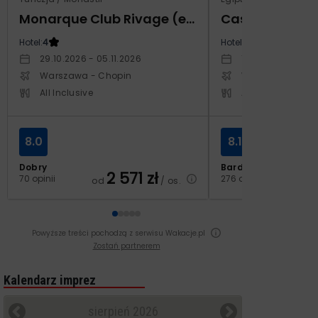
Monarque Club Rivage (ex Calimera)
Hotel:
4
Hotel:
5
29.10.2026 - 05.11.2026
12.03.2027 - 19.0
Warszawa - Chopin
Warszawa - Cho
All Inclusive
All Inclusive
8.0
8.1
Dobry
Bardzo dobry
2 571
zł
3
70 opinii
276 opinii
od
/ os.
od
Powyższe treści pochodzą z serwisu Wakacje.pl
Zostań partnerem
Kalendarz imprez
sierpień 2026