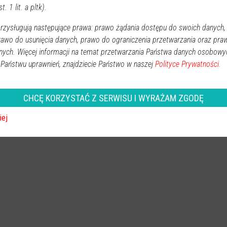
t. 1 lit. a pltk).
zysługują następujące prawa: prawo żądania dostępu do swoich danych,
rawo do usunięcia danych, prawo do ograniczenia przetwarzania oraz pra
nych. Więcej informacji na temat przetwarzania Państwa danych osobowy
 Państwu uprawnień, znajdziecie Państwo w naszej
Polityce Prywatności.
CHCĘ KORZYSTAĆ Z SERWISU I WYRAŻAM ZGODĘ
iej