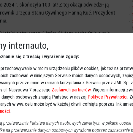
 2024 r. skończyła 100 lat! Z tej okazji odwiedził ją
ierownik Urzędu Stanu Cywilnego Hanną Kuć. Prezydent
nia.
0-letniej ostrołęczanki, która 4 lutego obchodziła swoje
 mieszkańców. Jestem szczęśliwy, że mogłem poznać tak
y internauto,
ią ważnego wydarzenia w życiu Pani Stefanii i jej
znanie się z treścią i wyrażenie zgody:
ciowych prezydent Ostrołęki Łukasz Kulik.
 przechowywanie w moim urządzeniu plików cookies, jak też na przetw
ede
 moich zachowań w niniejszym Serwisie moich danych osobowych, zapi
araża Pani ludzi wokół siebie!
awianych przeze mnie w ramach korzystania z Serwisu przez JML Sp. z o
 do życzeń! Dużo zdrowia!
y ul. Nasypowa 7 oraz jego
Zaufanych partnerów
. Więcej informacji zw
 danych osobowych znajdą Państwo w naszej
Polityce Prywatności
. 
anych w ww. celu może być w każdej chwili cofnięta poprzez link umi
ności
.
 przetwarzania Państwa danych osobowych zawartych w plikach cookie w
ika na przetwarzanie danych osobowych wyrażona poprzez zaznaczanie