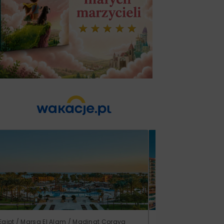
Egipt / Marsa El Alam / Madinat Coraya
Turcja / Riwiera Ture