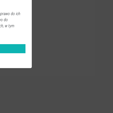
 prawo do ich
wo do
ch, w tym