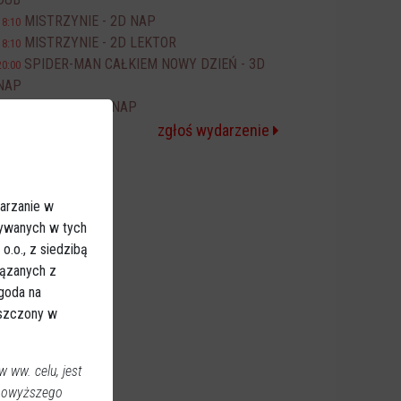
MISTRZYNIE - 2D NAP
18:10
MISTRZYNIE - 2D LEKTOR
18:10
SPIDER-MAN CAŁKIEM NOWY DZIEŃ - 3D
20:00
NAP
ODYSEJA - 2D NAP
20:10
zgłoś wydarzenie
arzanie w
sywanych w tych
.o., z siedzibą
iązanych z
Zgoda na
eszczony w
 ww. celu, jest
 powyższego