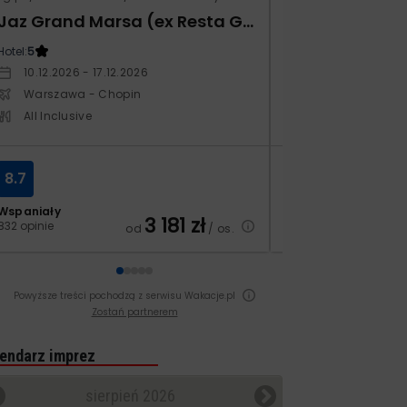
Jaz Grand Marsa (ex Resta Grand Resort)
Xafira Deluxe 
Hotel:
5
Hotel:
5
10.12.2026 - 17.12.2026
17.04.2027 - 24.
Warszawa - Chopin
Warszawa - Ch
All Inclusive
All Inclusive
8.7
6.9
Wspaniały
Dobry
3 181
zł
832 opinie
251 opinii
od
/ os.
Powyższe treści pochodzą z serwisu Wakacje.pl
Zostań partnerem
endarz imprez
sierpień 2026