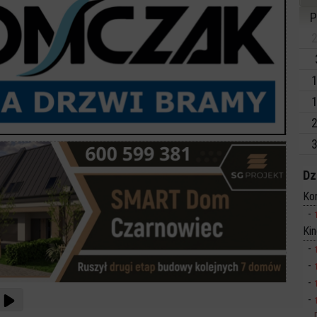
P
2
1
1
2
3
Dz
Ko
Ki