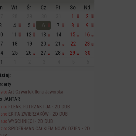
n
Wt
Śr
Cz
Pt
So
Nd
7
28
29
30
31
1
2
3
4
5
6
7
8
9
0
11
12
13
14
15
16
7
18
19
20
21
22
23
4
25
26
27
28
29
30
1
1
2
3
4
5
6
isiaj:
ncerty
Art-Czwartek Ilona Jaworska
19:00
no JANTAR
FLEAK. FUTRZAK I JA - 2D DUB
11:00
EKIPA ZWIERZAKÓW - 2D DUB
15:30
WYSCHNIĘCI - 2D DUB
16:30
SPIDER-MAN CAŁKIEM NOWY DZIEŃ - 2D
17:00
DUB