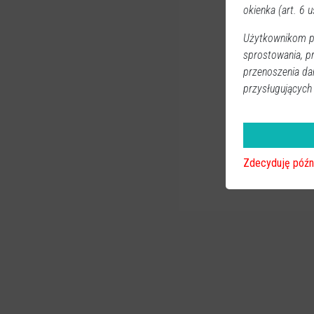
okienka (art. 6 us
Użytkownikom pr
sprostowania, p
przenoszenia da
przysługujących
Zdecyduję późn