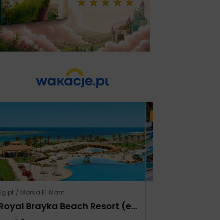
Lato 2026
Egipt / Marsa El Alam
Tunezja / Monastir
Royal Brayka Beach Resort (ex Zee Brayka)