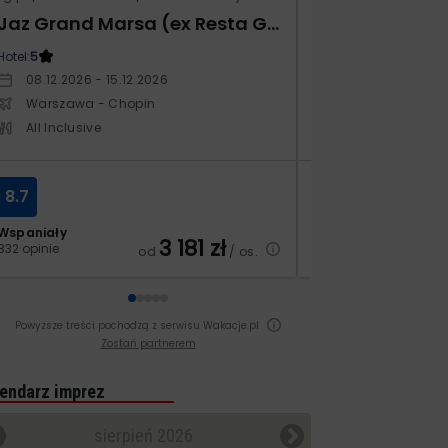
Jaz Grand Marsa (ex Resta Grand Resort)
Kampos Villag
Hotel:
5
Hotel:
3.5
08.12.2026 - 15.12.2026
03.10.2026 - 10.
Warszawa - Chopin
Warszawa - Ch
All Inclusive
All Inclusive
8.7
8.4
Wspaniały
Bardzo dobry
3 181
zł
832 opinie
129 opinii
od
/ os.
Powyższe treści pochodzą z serwisu Wakacje.pl
Zostań partnerem
endarz imprez
sierpień 2026