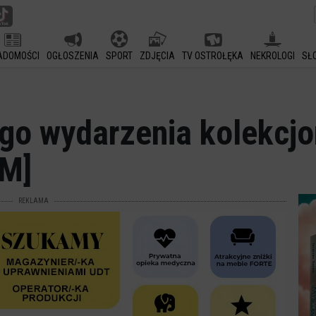
ADOMOŚCI
OGŁOSZENIA
SPORT
ZDJĘCIA
TV OSTROŁĘKA
NEKROLOGI
SŁ
ego wydarzenia kolekcj
M]
REKLAMA