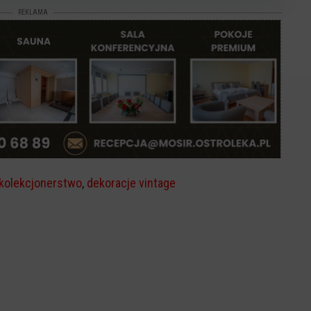
REKLAMA
kolekcjonerstwo
,
dekoracje vintage