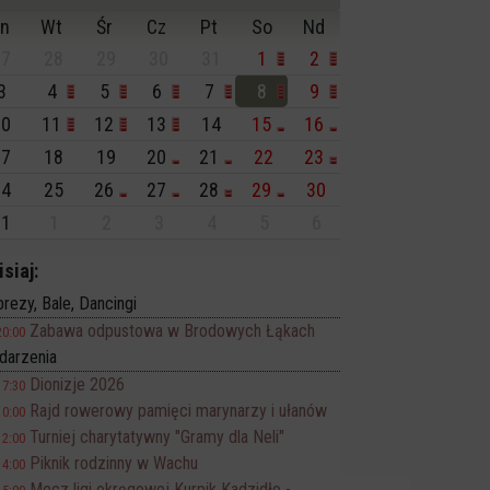
n
Wt
Śr
Cz
Pt
So
Nd
7
28
29
30
31
1
2
3
4
5
6
7
8
9
0
11
12
13
14
15
16
7
18
19
20
21
22
23
4
25
26
27
28
29
30
1
1
2
3
4
5
6
isiaj:
rezy, Bale, Dancingi
Zabawa odpustowa w Brodowych Łąkach
20:00
darzenia
Dionizje 2026
17:30
Rajd rowerowy pamięci marynarzy i ułanów
10:00
Turniej charytatywny "Gramy dla Neli"
12:00
Piknik rodzinny w Wachu
14:00
Mecz ligi okręgowej Kurpik Kadzidło -