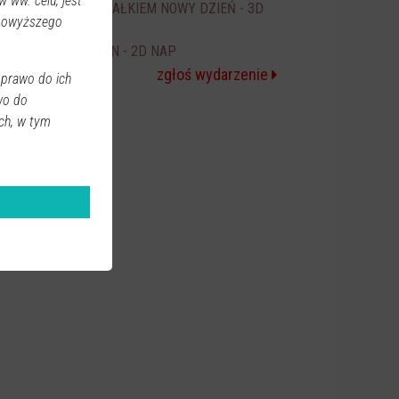
 ww. celu, jest
SPIDER-MAN CAŁKIEM NOWY DZIEŃ - 3D
20:00
 powyższego
NAP
ICE CREAM MAN - 2D NAP
20:30
zgłoś wydarzenie
 prawo do ich
wo do
ch, w tym