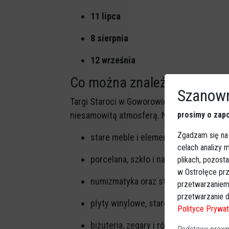
11 lipca
8 sierpnia
12 września
Co można znaleźć na targa
Szanown
Targi Staroci w Goworowie to nie tylko oka
prosimy o zapo
niesamowitą atmosferą. Na stoiskach regula
Zgadzam się na
stare meble i elementy wystroju wnęt
celach analizy
porcelana, szkło i naczynia,
plikach, pozost
w Ostrołęce prz
numizmatyka oraz stare dokumenty i f
przetwarzaniem
przetwarzanie d
płyty winylowe, stare aparaty i sprzęt 
Polityce Prywat
biżuteria, zegary i różnorodne rękodzi