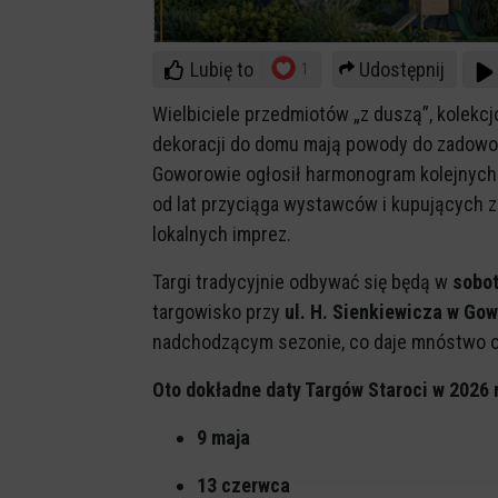
Lubię to
Udostępnij
1
Wielbiciele przedmiotów „z duszą”, kolek
dekoracji do domu mają powody do zadowole
Goworowie ogłosił harmonogram kolejnych
od lat przyciąga wystawców i kupujących z 
lokalnych imprez.
Targi tradycyjnie odbywać się będą w
sobot
targowisko przy
ul. H. Sienkiewicza w Go
nadchodzącym sezonie, co daje mnóstwo ok
Oto dokładne daty Targów Staroci w 2026 
9 maja
13 czerwca