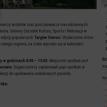
P
2
cjonerzy antyków oraz poszukiwacze niecodziennych
1
nia. Gminny Ośrodek Kultury, Sportu i Rekreacji w
1
 edycji popularnych
Targów Staroci
. Wydarzenie, które
2
całego regionu, na stałe wpisało się w kalendarz
3
Dz
y w godzinach 8:00 – 13:00
. Miejscem spotkań jest
Imp
worowie
. Organizatorzy zaplanowali pięć spotkań w
azji do upolowania unikatowych perełek.
Wy
roku: