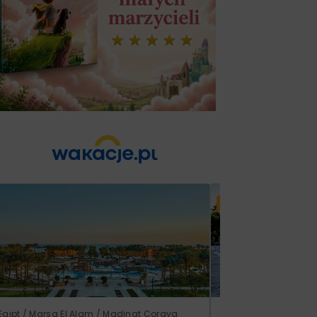
Lato 2026
Egipt / Marsa El Alam / Madinat Coraya
Grecja / Samos / Vo