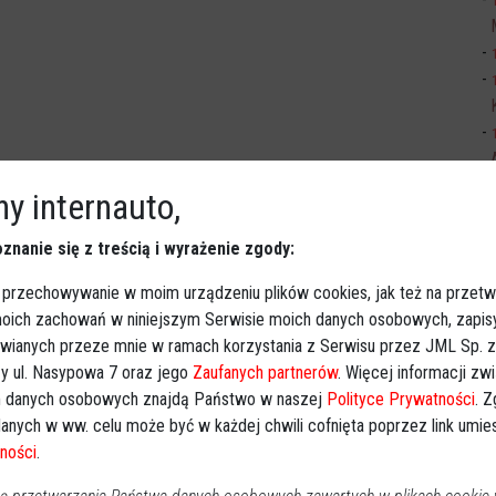
ch?
Sp
y internauto,
zja do zakupów, ale przede wszystkim miejsce z
znanie się z treścią i wyrażenie zgody:
rnie pojawiają się:
 przechowywanie w moim urządzeniu plików cookies, jak też na przetw
rz,
 moich zachowań w niniejszym Serwisie moich danych osobowych, zapi
Ki
awianych przeze mnie w ramach korzystania z Serwisu przez JML Sp. z o
y ul. Nasypowa 7 oraz jego
Zaufanych partnerów
. Więcej informacji zw
otografie,
 danych osobowych znajdą Państwo w naszej
Polityce Prywatności
. 
anych w ww. celu może być w każdej chwili cofnięta poprzez link umi
grający,
ności
.
eło.