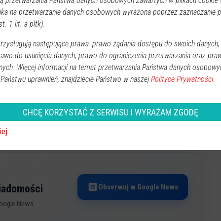
 przetwarzania Państwa danych osobowych zawartych w plikach cookie w
ika na przetwarzanie danych osobowych wyrażona poprzez zaznaczanie
gości
t. 1 lit. a pltk).
oraz
OKK Unikat
. Wszystkie osoby zainteresowane
zysługują następujące prawa: prawo żądania dostępu do swoich danych,
zegółami regulaminu mogą kontaktować się
rawo do usunięcia danych, prawo do ograniczenia przetwarzania oraz pra
m telefonu
29 761 52 46
lub odwiedzić stronę
nych. Więcej informacji na temat przetwarzania Państwa danych osobowy
ie dostępny jest pełny regulamin wydarzenia.
 Państwu uprawnień, znajdziecie Państwo w naszej
Polityce Prywatności.
 kolekcjonerem, czy po prostu szukasz ciekawego
 Staroci w Goworowie to obowiązkowy punkt na mapie
CHCĘ KORZYSTAĆ Z SERWISU I WYRAŻAM ZGODĘ
iej
Obserwuj w Google News
wiadomości
oogle News.