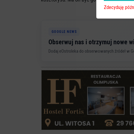
Zdecyduję późn
GOOGLE NEWS
Obserwuj nas i otrzymuj nowe 
Dodaj eOstroleka do obserwowanych źródeł w G