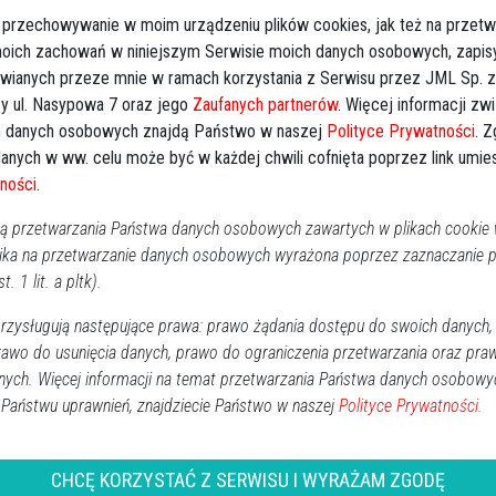
2
 przechowywanie w moim urządzeniu plików cookies, jak też na przetw
 moich zachowań w niniejszym Serwisie moich danych osobowych, zapi
1
awianych przeze mnie w ramach korzystania z Serwisu przez JML Sp. z o
1
y ul. Nasypowa 7 oraz jego
Zaufanych partnerów
. Więcej informacji zw
 danych osobowych znajdą Państwo w naszej
Polityce Prywatności
. 
2
anych w ww. celu może być w każdej chwili cofnięta poprzez link umi
3
ności
.
Dz
osował zapytanie cenowe na wykonanie ekranów
 przetwarzania Państwa danych osobowych zawartych w plikach cookie w
Wy
nicy. Mają one stanąć do końca kwietnia przyszłego
ika na przetwarzanie danych osobowych wyrażona poprzez zaznaczanie
t. 1 lit. a pltk).
Ki
zysługują następujące prawa: prawo żądania dostępu do swoich danych,
obejmuje opracowanie dokumentacji projektowej i
rawo do usunięcia danych, prawo do ograniczenia przetwarzania oraz pra
whałasowych w postaci ekranów akustycznych w ciągu
nych. Więcej informacji na temat przetwarzania Państwa danych osobowy
 odcinku od ronda Honorowych Dawców Krwi do
 Państwu uprawnień, znajdziecie Państwo w naszej
Polityce Prywatności.
orskiego po stronie lewej. Oferty zgłaszać można do 23
cięzca będzie miał kilka miesięcy na wykonanie
CHCĘ KORZYSTAĆ Z SERWISU I WYRAŻAM ZGODĘ
ia 2018 roku.