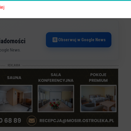
iej
Obserwuj w Google News
wiadomości
oogle News.
REKLAMA