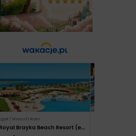
Lato 2026
Egipt / Marsa El Alam
Tunezja / Monastir
Royal Brayka Beach Resort (ex Zee Brayka)