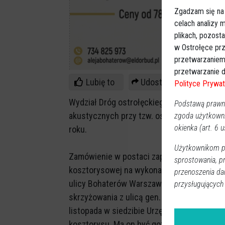
Zgadzam się na
celach analizy
plikach, pozost
w Ostrołęce prz
przetwarzaniem
przetwarzanie d
Lubię to
Udostępnij
Polityce Prywat
Wydział Dróg ostrołęckiego ratusza wyst
Podstawą prawną
akustycznych przy tzw. ostrołęckiej obwod
zgoda użytkown
okienka (art. 6 us
roku.
Użytkownikom pr
Zamówienie w postaci zapytania cenowego 
sprostowania, p
kosztorysowej na wykonanie osłon przeci
przenoszenia da
ulicy Bohaterów Warszawy w Ostrołęce na
przysługujących
skrzyżowania z ulicą gen. Włodzimierza Sik
listopada w siedzibie Urzędu Miasta, a zwy
kosztorysu. Ma on być gotowy do 30 kwietn