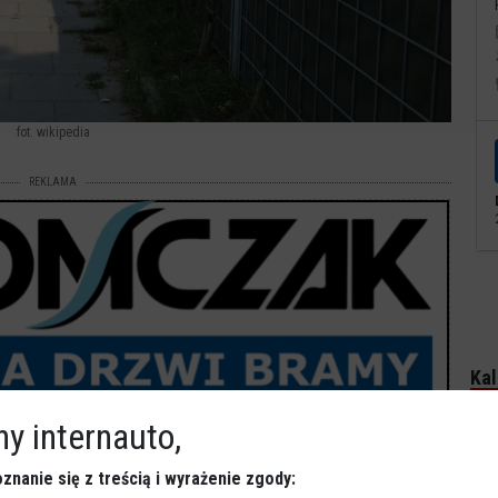
fot. wikipedia
REKLAMA
Kal
y internauto,
P
znanie się z treścią i wyrażenie zgody: