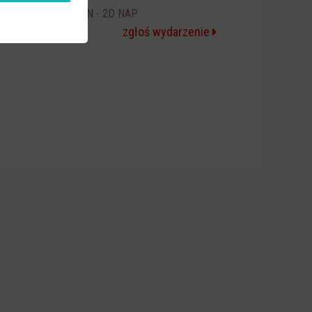
ICE CREAM MAN - 2D NAP
20:30
zgłoś wydarzenie