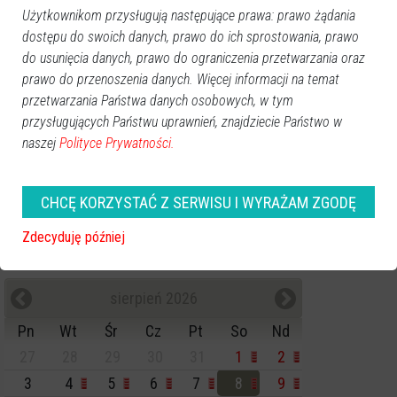
Kategorie
Użytkownikom przysługują następujące prawa: prawo żądania
Ostrołęka
dostępu do swoich danych, prawo do ich sprostowania, prawo
Powiat ostrołecki
do usunięcia danych, prawo do ograniczenia przetwarzania oraz
prawo do przenoszenia danych. Więcej informacji na temat
Sport
przetwarzania Państwa danych osobowych, w tym
Balujemy
przysługujących Państwu uprawnień, znajdziecie Państwo w
Region
naszej
Polityce Prywatności.
Polska
Budujemy
Kościół i społeczeństwo
CHCĘ KORZYSTAĆ Z SERWISU I WYRAŻAM ZGODĘ
TV Ostrołęka
Zdecyduję później
Kalendarz imprez
sierpień 2026
Pn
Wt
Śr
Cz
Pt
So
Nd
27
28
29
30
31
1
2
3
4
5
6
7
8
9