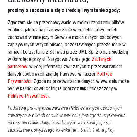
Przy obwodnicy mogą stanąć ekrany
prosimy o zapoznanie się z treścią i wyrażenie zgody:
akustyczne
Zgadzam się na przechowywanie w moim urządzeniu plików
cookies, jak też na przetwarzanie w celach analizy moich
zachowań w niniejszym Serwisie moich danych osobowych,
zapisywanych w tych plikach, pozostawianych przeze mnie w
ramach korzystania z Serwisu przez JML Sp. z o.o., z siedzibą
w Ostrołęce przy ul. Nasypowa 7 oraz jego
Zaufanych
partnerów
. Więcej informacji związanych z przetwarzaniem
danych osobowych znajdą Państwo w naszej
Polityce
Prywatności
. Zgoda na przetwarzanie danych w ww. celu może
być w każdej chwili cofnięta poprzez link umieszczony w
Polityce Prywatności
.
13
Ostrołęka
Podstawą prawną przetwarzania Państwa danych osobowych
2017-11-15 13:34
zawartych w plikach cookie w ww. celu, jest zgoda użytkownika
na przetwarzanie danych osobowych wyrażona poprzez
Poprzednia
Następna
zaznaczanie powyższego okienka (art. 6 ust. 1 lit. a pltk).