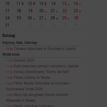
10
11
12
13
14
15
16
17
18
19
20
21
22
23
24
25
26
27
28
29
30
31
1
2
3
4
5
6
Dzisiaj:
Imprezy, Bale, Dancingi
Zabawa odpustowa w Brodowych Łąkach
20:00
Wydarzenia
Dionizje 2026
17:30
Rajd rowerowy pamięci marynarzy i ułanów
10:00
Turniej charytatywny "Gramy dla Neli"
12:00
Piknik rodzinny w Wachu
14:00
Piknik Wiejski Kulturalnie w Drężewie –
15:00
Kurpiowskie Smaki 2026
Mecz ligi okręgowej Kurpik Kadzidło -
15:00
Mławianka II Mława
Piknik sołecki w Laskowcu
15:00