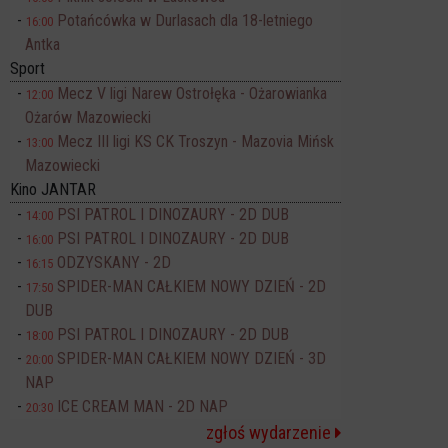
Potańcówka w Durlasach dla 18-letniego
16:00
Antka
Sport
Mecz V ligi Narew Ostrołęka - Ożarowianka
12:00
Ożarów Mazowiecki
Mecz III ligi KS CK Troszyn - Mazovia Mińsk
13:00
Mazowiecki
Kino JANTAR
PSI PATROL I DINOZAURY - 2D DUB
14:00
PSI PATROL I DINOZAURY - 2D DUB
16:00
ODZYSKANY - 2D
16:15
SPIDER-MAN CAŁKIEM NOWY DZIEŃ - 2D
17:50
DUB
PSI PATROL I DINOZAURY - 2D DUB
18:00
SPIDER-MAN CAŁKIEM NOWY DZIEŃ - 3D
20:00
NAP
ICE CREAM MAN - 2D NAP
20:30
zgłoś wydarzenie