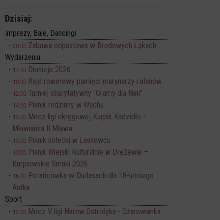
Dzisiaj:
Imprezy, Bale, Dancingi
Zabawa odpustowa w Brodowych Łąkach
20:00
Wydarzenia
Dionizje 2026
17:30
Rajd rowerowy pamięci marynarzy i ułanów
10:00
Turniej charytatywny "Gramy dla Neli"
12:00
Piknik rodzinny w Wachu
14:00
Mecz ligi okręgowej Kurpik Kadzidło -
15:00
Mławianka II Mława
Piknik sołecki w Laskowcu
15:00
Piknik Wiejski Kulturalnie w Drężewie –
15:00
Kurpiowskie Smaki 2026
Potańcówka w Durlasach dla 18-letniego
16:00
Antka
Sport
Mecz V ligi Narew Ostrołęka - Ożarowianka
12:00