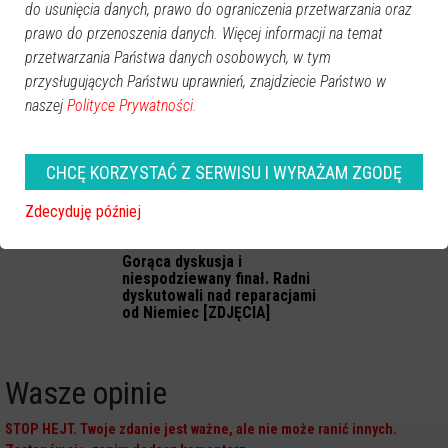
do usunięcia danych, prawo do ograniczenia przetwarzania oraz
Projekt "Mazowsze dla
50 lat małżeństwa.
prawo do przenoszenia danych. Więcej informacji na temat
Seniorów" w Ostrołęce: Na
Ostrołęckie pary świętowały
tym wsparcie dla seniorów
Złote Gody. "Wzór dla
przetwarzania Państwa danych osobowych, w tym
się nie kończy [ZDJĘCIA]
młodych" [ZDJĘCIA]
przysługujących Państwu uprawnień, znajdziecie Państwo w
naszej
Polityce Prywatności.
CHCĘ KORZYSTAĆ Z SERWISU I WYRAŻAM ZGODĘ
Zdecyduję później
Gorąca dyskusja i
niespodziewany finał. Radni
dyskutowali nad reparacjami
od Niemiec [ZDJĘCIA]
Wasze opinie
STOP HEJT. Twoje zdanie jest ważne, ale nie może ranić innych.