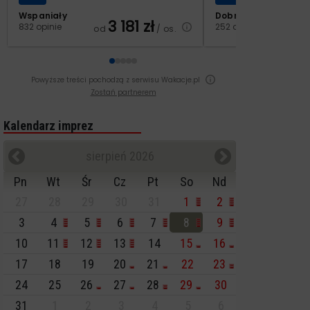
Wspaniały
Dobry
3 181
zł
2
832 opinie
252 opinie
od
/ os.
od
Powyższe treści pochodzą z serwisu Wakacje.pl
Zostań partnerem
Kalendarz imprez
sierpień 2026
Pn
Wt
Śr
Cz
Pt
So
Nd
27
28
29
30
31
1
2
3
4
5
6
7
8
9
10
11
12
13
14
15
16
17
18
19
20
21
22
23
24
25
26
27
28
29
30
31
1
2
3
4
5
6