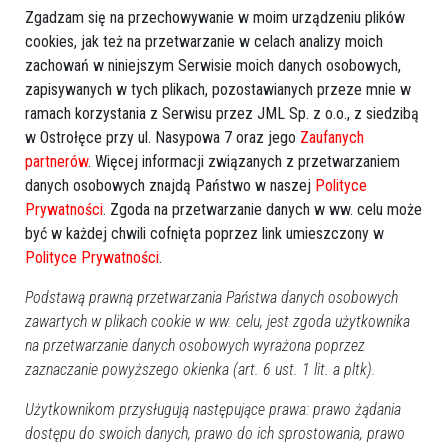
Budżet Ostrołęki na 2024 rok
Życzenia Bożonarodzeniowe
Zgadzam się na przechowywanie w moim urządzeniu plików
przyjęty. Bez obligacji
od Rady Miasta Ostrołęki
cookies, jak też na przetwarzanie w celach analizy moich
[ZDJĘCIA]
zachowań w niniejszym Serwisie moich danych osobowych,
zapisywanych w tych plikach, pozostawianych przeze mnie w
ramach korzystania z Serwisu przez JML Sp. z o.o., z siedzibą
w Ostrołęce przy ul. Nasypowa 7 oraz jego
Zaufanych
partnerów
. Więcej informacji związanych z przetwarzaniem
danych osobowych znajdą Państwo w naszej
Polityce
Prywatności
. Zgoda na przetwarzanie danych w ww. celu może
Głosowali, ale "się nie
Zmiana w strefie płatnego
być w każdej chwili cofnięta poprzez link umieszczony w
cieszyli". Starcie radnych
parkowania w Ostrołęce. Dla
Polityce Prywatności
.
podczas dyskusji o
tej grupy parkowanie będzie
obligacjach
darmowe
Podstawą prawną przetwarzania Państwa danych osobowych
zawartych w plikach cookie w ww. celu, jest zgoda użytkownika
na przetwarzanie danych osobowych wyrażona poprzez
zaznaczanie powyższego okienka (art. 6 ust. 1 lit. a pltk).
Użytkownikom przysługują następujące prawa: prawo żądania
dostępu do swoich danych, prawo do ich sprostowania, prawo