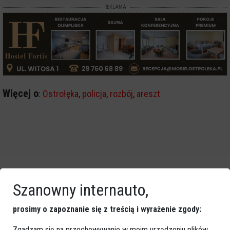
REKLAMA
Więcej o
:
Ostrołęka
,
policja
,
rozbój
,
areszt
Szanowny internauto,
prosimy o zapoznanie się z treścią i wyrażenie zgody:
Zgadzam się na przechowywanie w moim urządzeniu plików