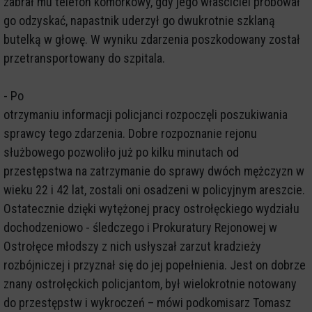
zabrał mu telefon komórkowy, gdy jego właściciel próbował
go odzyskać, napastnik uderzył go dwukrotnie szklaną
butelką w głowę. W wyniku zdarzenia poszkodowany został
przetransportowany do szpitala.
- Po
otrzymaniu informacji policjanci rozpoczęli poszukiwania
sprawcy tego zdarzenia. Dobre rozpoznanie rejonu
służbowego pozwoliło już po kilku minutach od
przestępstwa na zatrzymanie do sprawy dwóch mężczyzn w
wieku 22 i 42 lat, zostali oni osadzeni w policyjnym areszcie.
Ostatecznie dzięki wytężonej pracy ostrołęckiego wydziału
dochodzeniowo - śledczego i Prokuratury Rejonowej w
Ostrołęce młodszy z nich usłyszał zarzut kradzieży
rozbójniczej i przyznał się do jej popełnienia. Jest on dobrze
znany ostrołęckich policjantom, był wielokrotnie notowany
do przestępstw i wykroczeń – mówi podkomisarz Tomasz