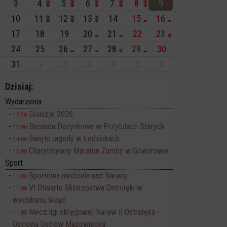
3
4
5
6
7
8
9
10
11
12
13
14
15
16
17
18
19
20
21
22
23
24
25
26
27
28
29
30
31
1
2
3
4
5
6
Dzisiaj:
Wydarzenia
Dionizje 2026
17:30
Biesiada Dożynkowa w Przytułach Starych
12:00
Święto jagody w Łodziskach
14:00
Charytatywny Maraton Zumby w Goworowie
16:00
Sport
Sportowa niedziela nad Narwią
10:00
VI Otwarte Mistrzostwa Ostrołęki w
11:00
wyciskaniu leżąc
Mecz ligi okręgowej Narew II Ostrołęka -
11:00
Ostrovia Ostrów Mazowiecka