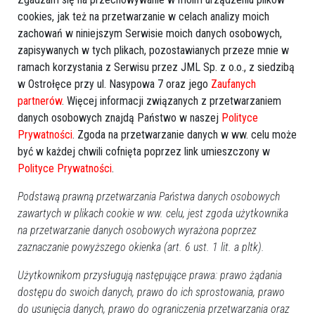
cookies, jak też na przetwarzanie w celach analizy moich
zachowań w niniejszym Serwisie moich danych osobowych,
zapisywanych w tych plikach, pozostawianych przeze mnie w
ramach korzystania z Serwisu przez JML Sp. z o.o., z siedzibą
w Ostrołęce przy ul. Nasypowa 7 oraz jego
Zaufanych
partnerów
. Więcej informacji związanych z przetwarzaniem
danych osobowych znajdą Państwo w naszej
Polityce
Prywatności
. Zgoda na przetwarzanie danych w ww. celu może
być w każdej chwili cofnięta poprzez link umieszczony w
Polityce Prywatności
.
Zobacz również
Podstawą prawną przetwarzania Państwa danych osobowych
zawartych w plikach cookie w ww. celu, jest zgoda użytkownika
na przetwarzanie danych osobowych wyrażona poprzez
zaznaczanie powyższego okienka (art. 6 ust. 1 lit. a pltk).
Użytkownikom przysługują następujące prawa: prawo żądania
dostępu do swoich danych, prawo do ich sprostowania, prawo
Znaleziony telefon, kolizja,
Ewakuacja budynków ratusza
kradzież. Policja poszukuje
i starostwa powiatowego
do usunięcia danych, prawo do ograniczenia przetwarzania oraz