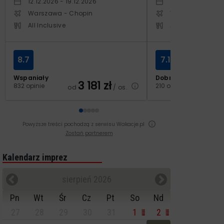
12.12.2026 - 19.12.2026
14.10.2026 - 21.1
Warszawa - Chopin
Warszawa - Cho
All Inclusive
All Inclusive
8.7
7.1
Wspaniały
Dobry
3 181
zł
2
832 opinie
210 opinii
od
/ os.
od
Powyższe treści pochodzą z serwisu Wakacje.pl
Zostań partnerem
Kalendarz imprez
sierpień 2026
Pn
Wt
Śr
Cz
Pt
So
Nd
27
28
29
30
31
1
2