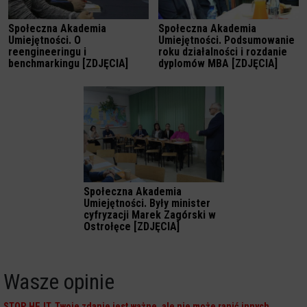
Społeczna Akademia
Społeczna Akademia
Umiejętności. O
Umiejętności. Podsumowanie
reengineeringu i
roku działalności i rozdanie
benchmarkingu [ZDJĘCIA]
dyplomów MBA [ZDJĘCIA]
Społeczna Akademia
Umiejętności. Były minister
cyfryzacji Marek Zagórski w
Ostrołęce [ZDJĘCIA]
Wasze opinie
STOP HEJT. Twoje zdanie jest ważne, ale nie może ranić innych.