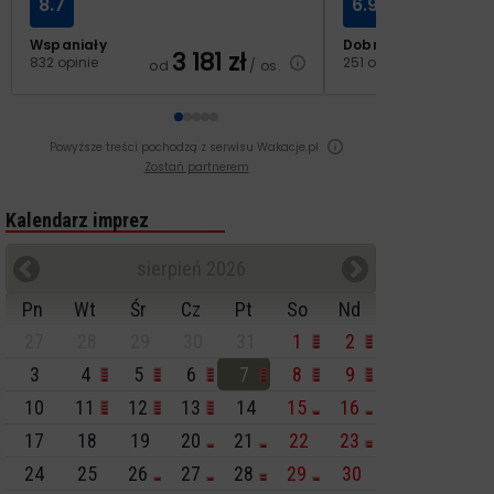
8.7
6.9
Wspaniały
Dobry
3 181
zł
2
832 opinie
251 opinii
od
/ os.
od
Powyższe treści pochodzą z serwisu Wakacje.pl
Zostań partnerem
Kalendarz imprez
sierpień 2026
Pn
Wt
Śr
Cz
Pt
So
Nd
27
28
29
30
31
1
2
3
4
5
6
7
8
9
10
11
12
13
14
15
16
17
18
19
20
21
22
23
24
25
26
27
28
29
30