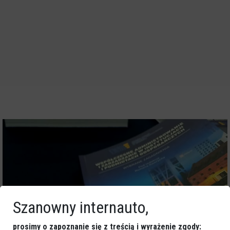
Szanowny internauto,
prosimy o zapoznanie się z treścią i wyrażenie zgody: