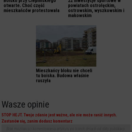
Boisko przy Cieplińskiego
22 inwestycje sportowe w
otwarte. Choć część
powiatach ostrołęckim,
mieszkańców protestowała
ostrowskim, wyszkowskim i
makowskim
Mieszkańcy bloku nie chceli
tu boiska. Budowa właśnie
ruszyła
Wasze opinie
STOP HEJT. Twoje zdanie jest ważne, ale nie może ranić innych.
Zastanów się, zanim dodasz komentarz
Brak możliwości komentowania artykułu po trzech dniach od daty publikacji.