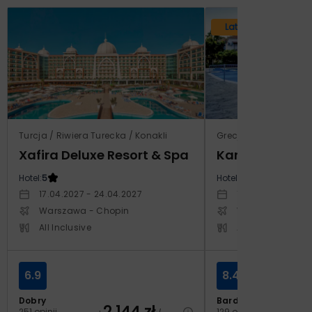
Lato 2026
Turcja / Riwiera Turecka / Konakli
Grecja / Samos / Vo
Xafira Deluxe Resort & Spa
Kampos Villag
Hotel:
5
Hotel:
3.5
17.04.2027 - 24.04.2027
10.10.2026 - 17.1
Warszawa - Chopin
Warszawa - Cho
All Inclusive
All Inclusive
6.9
8.4
Dobry
Bardzo dobry
2 144
zł
2
251 opinii
129 opinii