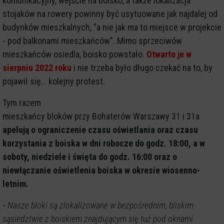
komunikacyjny, wejście na boisko, a także lokalizacja
stojaków na rowery powinny być usytuowane jak najdalej od
budynków mieszkalnych, "a nie jak ma to miejsce w projekcie
- pod balkonami mieszkańców". Mimo sprzeciwów
mieszkańców osiedla, boisko powstało.
Otwarto je w
sierpniu 2022 roku
i nie trzeba było długo czekać na to, by
pojawił się... kolejny protest.
Tym razem
mieszkańcy bloków przy Bohaterów Warszawy 31 i 31a
apelują o ograniczenie czasu oświetlania oraz czasu
korzystania z boiska w dni robocze do godz. 18:00, a w
soboty, niedziele i święta do godz. 16:00 oraz o
niewłączanie oświetlenia boiska w okresie wiosenno-
letnim.
-
Nasze bloki są zlokalizowane w bezpośrednim, bliskim
sąsiedztwie z boiskiem znajdującym się tuż pod oknami