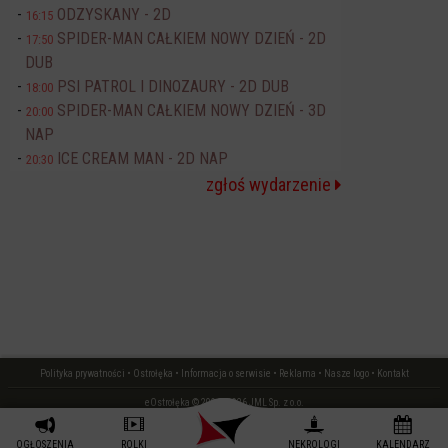
ODZYSKANY - 2D
16:15
SPIDER-MAN CAŁKIEM NOWY DZIEŃ - 2D
17:50
DUB
PSI PATROL I DINOZAURY - 2D DUB
18:00
SPIDER-MAN CAŁKIEM NOWY DZIEŃ - 3D
20:00
NAP
ICE CREAM MAN - 2D NAP
20:30
zgłoś wydarzenie
Polityka prywatności
•
Ostrołęka
•
Informacja o serwisie
•
Reklama
•
Nasze logo
•
Kontakt
eOstrołęka © 2006 - 2026 JML Sp. z o.o.
czas: 0.02 s.
OGŁOSZENIA
ROLKI
NEKROLOGI
KALENDARZ