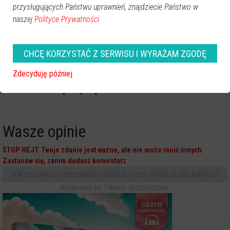
przysługujących Państwu uprawnień, znajdziecie Państwo w
naszej
Polityce Prywatności.
CHCĘ KORZYSTAĆ Z SERWISU I WYRAŻAM ZGODĘ
Wypadek na oblodzonej
Zdecyduję później
drodze. Dachowanie i ranni
[ZDJĘCIA]
Wasze opinie
STOP HEJT. Twoje zdanie jest ważne, ale nie może ranić innych.
Zastanów się, zanim dodasz komentarz
Brak możliwości komentowania artykułu po trzech dniach od daty publikacji.
Komentarze po 7 dniach są czyszczone.