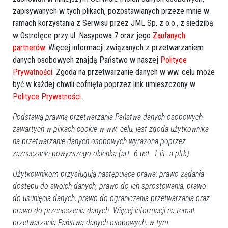
zapisywanych w tych plikach, pozostawianych przeze mnie w
ramach korzystania z Serwisu przez JML Sp. z o.o., z siedzibą
w Ostrołęce przy ul. Nasypowa 7 oraz jego
Zaufanych
partnerów
. Więcej informacji związanych z przetwarzaniem
Akcja ratunkowa w Czarni,
Poważny wypadek na DK53
danych osobowych znajdą Państwo w naszej
Polityce
gm. Kadzidło. Lądował
pod Ostrołęką. Dachowało
Prywatności
. Zgoda na przetwarzanie danych w ww. celu może
śmigłowiec LPR. Co się
bmw [ZDJĘCIA]
wydarzyło?
być w każdej chwili cofnięta poprzez link umieszczony w
Polityce Prywatności
.
Podstawą prawną przetwarzania Państwa danych osobowych
zawartych w plikach cookie w ww. celu, jest zgoda użytkownika
na przetwarzanie danych osobowych wyrażona poprzez
zaznaczanie powyższego okienka (art. 6 ust. 1 lit. a pltk).
Użytkownikom przysługują następujące prawa: prawo żądania
Potrącenie przy Bohaterów
Czarna seria na drogach w
dostępu do swoich danych, prawo do ich sprostowania, prawo
Warszawy. Krew na jezdni...
powiecie ostrołęckim.
[ZDJĘCIA]
Kolejny wypadek [WIDEO,
do usunięcia danych, prawo do ograniczenia przetwarzania oraz
ZDJĘCIA]
prawo do przenoszenia danych. Więcej informacji na temat
przetwarzania Państwa danych osobowych, w tym