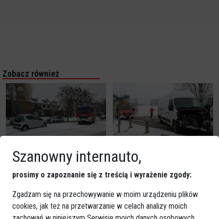
Zobacz również
Szanowny internauto,
Potrącenie pieszego w
Wypadek na przejeździe
centrum Ostrołęki. Na
kolejowym pod Czerwinem
prosimy o zapoznanie się z treścią i wyrażenie zgody:
miejscu służby ratunkowe
[WIDEO, ZDJĘCIA]
[ZDJĘCIA]
Zgadzam się na przechowywanie w moim urządzeniu plików
cookies, jak też na przetwarzanie w celach analizy moich
zachowań w niniejszym Serwisie moich danych osobowych,