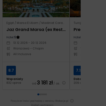
Egipt / Marsa El Alam / Madinat Coraya
Turcja / Riwiera Tur
Jaz Grand Marsa (ex Resta Grand Resort)
Prestige Alan
Hotel:
5
Hotel:
5
13.12.2026 - 20.12.2026
14.10.2026 - 21.1
Warszawa - Chopin
Warszawa - Cho
All Inclusive
All Inclusive
8.7
7.1
Wspaniały
Dobry
3 181
zł
2
832 opinie
209 opinii
od
/ os.
od
Powyższe treści pochodzą z serwisu Wakacje.pl
Zostań partnerem