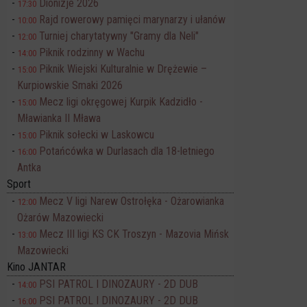
Dionizje 2026
17:30
Rajd rowerowy pamięci marynarzy i ułanów
10:00
Turniej charytatywny "Gramy dla Neli"
12:00
Piknik rodzinny w Wachu
14:00
Piknik Wiejski Kulturalnie w Drężewie –
15:00
Kurpiowskie Smaki 2026
Mecz ligi okręgowej Kurpik Kadzidło -
15:00
Mławianka II Mława
Piknik sołecki w Laskowcu
15:00
Potańcówka w Durlasach dla 18-letniego
16:00
Antka
Sport
Mecz V ligi Narew Ostrołęka - Ożarowianka
12:00
Ożarów Mazowiecki
Mecz III ligi KS CK Troszyn - Mazovia Mińsk
13:00
Mazowiecki
Kino JANTAR
PSI PATROL I DINOZAURY - 2D DUB
14:00
PSI PATROL I DINOZAURY - 2D DUB
16:00