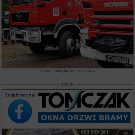
zdjęcie ilustracyjne, fot. eOstroleka.pl
REKLAMA