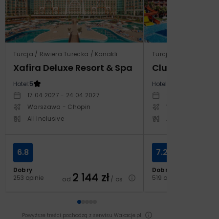
Turcja / Riwiera Turecka / Konakli
Turcja / Riwiera Ture
Xafira Deluxe Resort & Spa
Club Side Coa
Hotel:
5
Hotel:
5
17.04.2027 - 24.04.2027
20.10.2027 - 27.1
Warszawa - Chopin
Warszawa - Cho
All Inclusive
All Inclusive
6.8
7.2
Dobry
Dobry
2 144
zł
2
253 opinie
519 opinii
od
/ os.
od
Powyższe treści pochodzą z serwisu Wakacje.pl