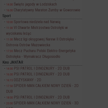
Święto jagody w Łodziskach
14:00
Charytatywny Maraton Zumby w Goworowie
16:00
Sport
Sportowa niedziela nad Narwią
10:00
VI Otwarte Mistrzostwa Ostrołęki w
11:00
wyciskaniu leżąc
Mecz ligi okręgowej Narew II Ostrołęka -
11:00
Ostrovia Ostrów Mazowiecka
Mecz Pucharu Polski Elektro-Energetyka
17:30
Ostrołęka - Wymakracz Długosiodło
Kino JANTAR
PSI PATROL I DINOZAURY - 2D DUB
14:00
PSI PATROL I DINOZAURY - 2D DUB
16:00
ODZYSKANY - 2D
16:15
SPIDER-MAN CAŁKIEM NOWY DZIEŃ - 2D
17:50
DUB
PSI PATROL I DINOZAURY - 2D DUB
18:00
SPIDER-MAN CAŁKIEM NOWY DZIEŃ - 3D
20:00