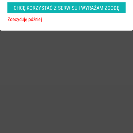
CHCĘ KORZYSTAĆ Z SERWISU I WYRAŻAM ZGODĘ
zobacz więcej zdjęć
Zdecyduję później