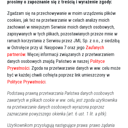
prosimy o zapoznanie się z treścią i wyrażenie zgody:
Zgadzam się na przechowywanie w moim urządzeniu plików
cookies, jak też na przetwarzanie w celach analizy moich
zachowań w niniejszym Serwisie moich danych osobowych,
zapisywanych w tych plikach, pozostawianych przeze mnie w
ramach korzystania z Serwisu przez JML Sp. z o.o., z siedzibą
Więcej o
w Ostrołęce przy ul. Nasypowa 7 oraz jego
Zaufanych
:
wośp
,
Ostrołęka
,
SP6
,
szóstka
partnerów
. Więcej informacji związanych z przetwarzaniem
danych osobowych znajdą Państwo w naszej
Polityce
Prywatności
. Zgoda na przetwarzanie danych w ww. celu może
być w każdej chwili cofnięta poprzez link umieszczony w
Polityce Prywatności
.
Podstawą prawną przetwarzania Państwa danych osobowych
zawartych w plikach cookie w ww. celu, jest zgoda użytkownika
na przetwarzanie danych osobowych wyrażona poprzez
zaznaczanie powyższego okienka (art. 6 ust. 1 lit. a pltk).
Użytkownikom przysługują następujące prawa: prawo żądania