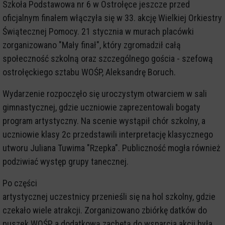
Szkoła Podstawowa nr 6 w Ostrołęce jeszcze przed
oficjalnym finałem włączyła się w 33. akcję Wielkiej Orkiestry
Świątecznej Pomocy. 21 stycznia w murach placówki
zorganizowano "Mały finał", który zgromadził całą
społeczność szkolną oraz szczególnego gościa - szefową
ostrołęckiego sztabu WOŚP, Aleksandrę Boruch.
Wydarzenie rozpoczęło się uroczystym otwarciem w sali
gimnastycznej, gdzie uczniowie zaprezentowali bogaty
program artystyczny. Na scenie wystąpił chór szkolny, a
uczniowie klasy 2c przedstawili interpretację klasycznego
utworu Juliana Tuwima "Rzepka". Publiczność mogła również
podziwiać występ grupy tanecznej.
Po części
artystycznej uczestnicy przenieśli się na hol szkolny, gdzie
czekało wiele atrakcji. Zorganizowano zbiórkę datków do
puszek WOŚP, a dodatkową zachętą do wsparcia akcji była