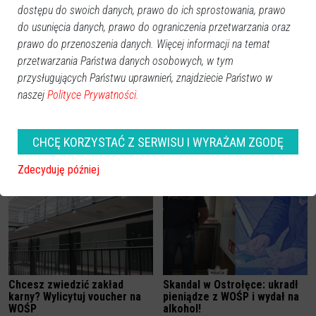
dostępu do swoich danych, prawo do ich sprostowania, prawo
do usunięcia danych, prawo do ograniczenia przetwarzania oraz
prawo do przenoszenia danych. Więcej informacji na temat
przetwarzania Państwa danych osobowych, w tym
przysługujących Państwu uprawnień, znajdziecie Państwo w
naszej
Polityce Prywatności.
CHCĘ KORZYSTAĆ Z SERWISU I WYRAŻAM ZGODĘ
Zobacz również
Zdecyduję później
Chcesz zwiedzić zakład
Skandal w Ostrołęce: ukradł
karny? Wylicytuj voucher na
pieniądze z WOŚP i wydał na
WOŚP
alkohol!