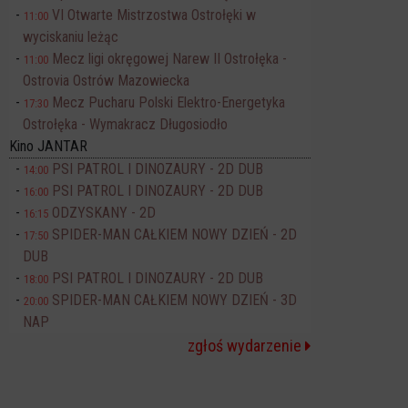
VI Otwarte Mistrzostwa Ostrołęki w
11:00
wyciskaniu leżąc
Mecz ligi okręgowej Narew II Ostrołęka -
11:00
Ostrovia Ostrów Mazowiecka
Mecz Pucharu Polski Elektro-Energetyka
17:30
Ostrołęka - Wymakracz Długosiodło
Kino JANTAR
PSI PATROL I DINOZAURY - 2D DUB
14:00
PSI PATROL I DINOZAURY - 2D DUB
16:00
ODZYSKANY - 2D
16:15
SPIDER-MAN CAŁKIEM NOWY DZIEŃ - 2D
17:50
DUB
PSI PATROL I DINOZAURY - 2D DUB
18:00
SPIDER-MAN CAŁKIEM NOWY DZIEŃ - 3D
20:00
NAP
zgłoś wydarzenie