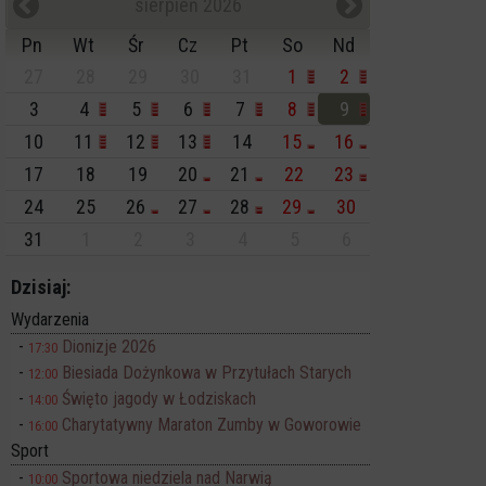
sierpień 2026
Pn
Wt
Śr
Cz
Pt
So
Nd
27
28
29
30
31
1
2
3
4
5
6
7
8
9
10
11
12
13
14
15
16
17
18
19
20
21
22
23
24
25
26
27
28
29
30
31
1
2
3
4
5
6
Dzisiaj:
Wydarzenia
Dionizje 2026
17:30
Biesiada Dożynkowa w Przytułach Starych
12:00
Święto jagody w Łodziskach
14:00
Charytatywny Maraton Zumby w Goworowie
16:00
Sport
Sportowa niedziela nad Narwią
10:00