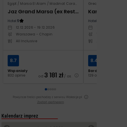
Egipt / Marsa El Alam / Madinat Coraya
Grecja / Samos / Vo
Jaz Grand Marsa (ex Resta Grand Resort)
Kampos Villag
Hotel:
5
Hotel:
3.5
12.12.2026 - 19.12.2026
10.10.2026 - 17.1
Warszawa - Chopin
Warszawa - Cho
All Inclusive
All Inclusive
8.7
8.4
Wspaniały
Bardzo dobry
3 181
zł
2
832 opinie
129 opinii
od
/ os.
od
Powyższe treści pochodzą z serwisu Wakacje.pl
Zostań partnerem
Kalendarz imprez