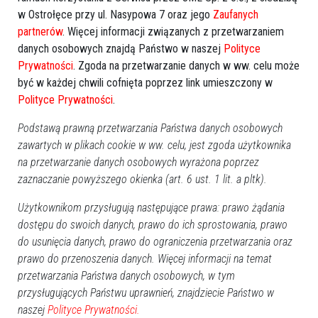
w Ostrołęce przy ul. Nasypowa 7 oraz jego
Zaufanych
partnerów
. Więcej informacji związanych z przetwarzaniem
Poprzednia
Następna
danych osobowych znajdą Państwo w naszej
Polityce
Prywatności
. Zgoda na przetwarzanie danych w ww. celu może
Kategorie
być w każdej chwili cofnięta poprzez link umieszczony w
Ostrołęka
Polityce Prywatności
.
Powiat ostrołecki
Podstawą prawną przetwarzania Państwa danych osobowych
Sport
zawartych w plikach cookie w ww. celu, jest zgoda użytkownika
Balujemy
na przetwarzanie danych osobowych wyrażona poprzez
Region
zaznaczanie powyższego okienka (art. 6 ust. 1 lit. a pltk).
Polska
Użytkownikom przysługują następujące prawa: prawo żądania
Budujemy
dostępu do swoich danych, prawo do ich sprostowania, prawo
Kościół i społeczeństwo
do usunięcia danych, prawo do ograniczenia przetwarzania oraz
TV Ostrołęka
prawo do przenoszenia danych. Więcej informacji na temat
przetwarzania Państwa danych osobowych, w tym
Kalendarz imprez
przysługujących Państwu uprawnień, znajdziecie Państwo w
naszej
Polityce Prywatności.
sierpień 2026