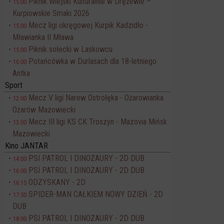
Piknik Wiejski Kulturalnie w Drężewie –
15:00
Kurpiowskie Smaki 2026
Mecz ligi okręgowej Kurpik Kadzidło -
15:00
Mławianka II Mława
Piknik sołecki w Laskowcu
15:00
Potańcówka w Durlasach dla 18-letniego
16:00
Antka
Sport
Mecz V ligi Narew Ostrołęka - Ożarowianka
12:00
Ożarów Mazowiecki
Mecz III ligi KS CK Troszyn - Mazovia Mińsk
13:00
Mazowiecki
Kino JANTAR
PSI PATROL I DINOZAURY - 2D DUB
14:00
PSI PATROL I DINOZAURY - 2D DUB
16:00
ODZYSKANY - 2D
16:15
SPIDER-MAN CAŁKIEM NOWY DZIEŃ - 2D
17:50
DUB
PSI PATROL I DINOZAURY - 2D DUB
18:00