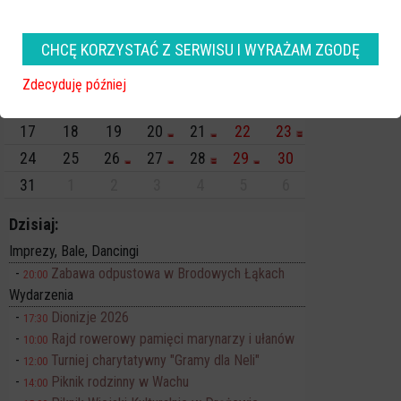
Pn
Wt
Śr
Cz
Pt
So
Nd
CHCĘ KORZYSTAĆ Z SERWISU I WYRAŻAM ZGODĘ
27
28
29
30
31
1
2
3
4
5
6
7
8
9
Zdecyduję później
10
11
12
13
14
15
16
17
18
19
20
21
22
23
24
25
26
27
28
29
30
31
1
2
3
4
5
6
Dzisiaj:
Imprezy, Bale, Dancingi
Zabawa odpustowa w Brodowych Łąkach
20:00
Wydarzenia
Dionizje 2026
17:30
Rajd rowerowy pamięci marynarzy i ułanów
10:00
Turniej charytatywny "Gramy dla Neli"
12:00
Piknik rodzinny w Wachu
14:00